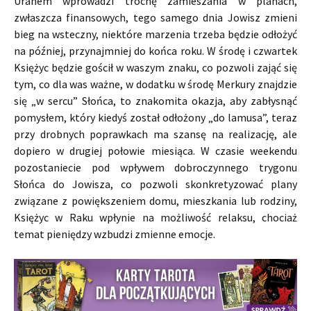
Uranem wprowadzi trochę zamieszania w planach,
zwłaszcza finansowych, tego samego dnia Jowisz zmieni
bieg na wsteczny, niektóre marzenia trzeba będzie odłożyć
na później, przynajmniej do końca roku. W środę i czwartek
Księżyc będzie gościł w waszym znaku, co pozwoli zająć się
tym, co dla was ważne, w dodatku w środę Merkury znajdzie
się „w sercu” Słońca, to znakomita okazja, aby zabłysnąć
pomysłem, który kiedyś został odłożony „do lamusa”, teraz
przy drobnych poprawkach ma szansę na realizację, ale
dopiero w drugiej połowie miesiąca. W czasie weekendu
pozostaniecie pod wpływem dobroczynnego trygonu
Słońca do Jowisza, co pozwoli skonkretyzować plany
związane z powiększeniem domu, mieszkania lub rodziny,
Księżyc w Raku wpłynie na możliwość relaksu, chociaż
temat pieniędzy wzbudzi zmienne emocje.