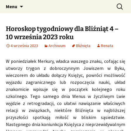
Profesjonalne przepowiednie astrologiczne
Przejdź
Szukaj:
CzaroMarowy horoskop
Menu
do
dzienny, miesięczny i
treści
tygodniowy
Horoskop tygodniowy dla Bliźniąt 4 –
10 września 2023 roku
4 września 2023
Archiwum
Bliźnięta
Renata
W poniedziałek Merkury, władca waszego znaku, cofając się
utworzy trygon z dobroczynnym Jowiszem w Byku,
wieczorem do układu dołączy Księżyc, powróci możliwość
wyjazdu zagranicznego lub rozpoczęcia nauki, układ
znakomicie wpisuje się w początek kolejnego roku
szkolnego. Tego samego dnia Wenus w życzliwym Lwie
wyjdzie z retrogradacji, co ułatwi nawiązanie właściwych
relacji w związkach, niektóre Bliźnięta w najbliższej
przyszłości spotkają miłość w bliskim sąsiedztwie.
Następnego dnia koniunkcja Księżyca z nieprzewidywalnym