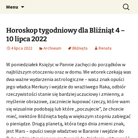
Profesjonalne przepowiednie astrologiczne
Przejdź
Szukaj:
CzaroMarowy horoskop
Menu
do
dzienny, miesięczny i
treści
tygodniowy
Horoskop tygodniowy dla Bliźniąt 4 –
10 lipca 2022
4 lipca 2022
Archiwum
Bliźnięta
Renata
W poniedziałek Księżyc w Pannie zachęci do porządków w
najbliższym otoczeniu oraz w domu. We wtorek czekają was
dwa ważne wydarzenia astrologiczne – wasz znak opuści
jego władca Merkury i wejdzie do wrażliwego Raka, odbiór
rzeczywistości stanie się bardziej uczuciowy i zmienny, a
myślenie obrazowe, zaczniecie kupować rzeczy, które wam
się wizualnie podobają lub które „poczujecie”, że chcecie
mieć, niektóre Bliźnięta będą w większym stopniu zabiegać
o pieniądze. Drugą planetą, która tego dnia zmieni znak,
jest Mars – opuści swoje władztwo w Baranie i wejdzie do