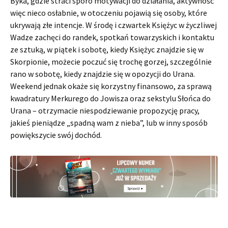
Byka, gdzie straci sporo motywacji do działania, aktywność
więc nieco osłabnie, w otoczeniu pojawią się osoby, które
ukrywają złe intencje. W środę i czwartek Księżyc w życzliwej
Wadze zachęci do randek, spotkań towarzyskich i kontaktu
ze sztuką, w piątek i sobotę, kiedy Księżyc znajdzie się w
Skorpionie, możecie poczuć się trochę gorzej, szczególnie
rano w sobotę, kiedy znajdzie się w opozycji do Urana.
Weekend jednak okaże się korzystny finansowo, za sprawą
kwadratury Merkurego do Jowisza oraz sekstylu Słońca do
Urana – otrzymacie niespodziewanie propozycję pracy,
jakieś pieniądze „spadną wam z nieba”, lub w inny sposób
powiększycie swój dochód.