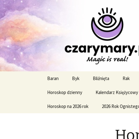
Profesjonalne przepowiednie a
CzaroMaro
miesięczn
Przejdź
Baran
Byk
Bliźnięta
Rak
do
treści
Horoskop dzienny
Kalendarz Księżycowy
Horoskop na 2026 rok
2026 Rok Ognisteg
Hor