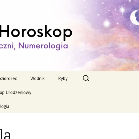
ienny,
Szukaj:
ziorożec
Wodnik
Ryby
op Urodzeniowy
logia
la