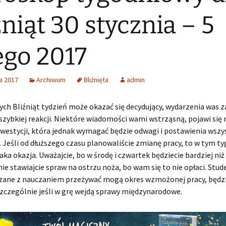
źniąt 30 stycznia – 5
ego 2017
a 2017
Archiwum
Bliźnięta
admin
ych Bliźniąt tydzień może okazać się decydujący, wydarzenia was z
zybkiej reakcji. Niektóre wiadomości wami wstrząsną, pojawi się
nwestycji, która jednak wymagać będzie odwagi i postawienia wszy
. Jeśli od dłuższego czasu planowaliście zmianę pracy, to w tym t
taka okazja. Uważajcie, bo w środę i czwartek będziecie bardziej ni
nie stawiajcie spraw na ostrzu noża, bo wam się to nie opłaci. Stud
zane z nauczaniem przeżywać mogą okres wzmożonej pracy, będz
zczególnie jeśli w grę wejdą sprawy międzynarodowe.