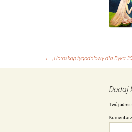
Nawigacja
←
„Horoskop tygodniowy dla Byka 30 
wpisu
Dodaj 
Twój adres 
Komentar