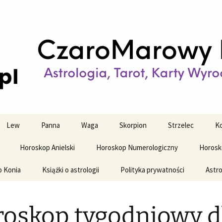
strologiczne
wy horoskop dz
y i tygodniowy
Lew
Panna
Waga
Skorpion
Strzelec
Ko
Horoskop Anielski
Horoskop Numerologiczny
Horosk
o Konia
Książki o astrologii
Polityka prywatności
Astro
oskop tygodniowy d