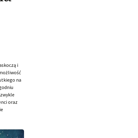
askoczą i
 możliwość
stkiego na
ygodniu
ż zwykle
enci oraz
ie