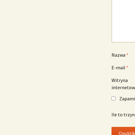
Nazwa
*
E-mail
*
Witryna
interneto
Zapamię
Ile to trzy