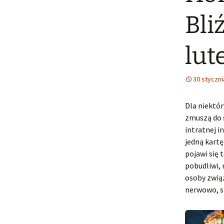
Bli
lut
30 styczni
Dla niektór
zmuszą do s
intratnej i
jedną kartę
pojawi się 
pobudliwi, 
osoby zwią
nerwowo, s