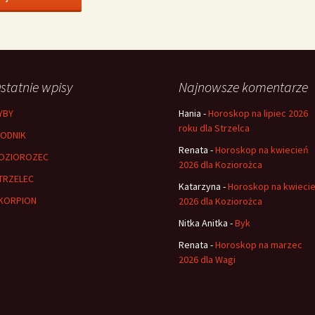
statnie wpisy
Najnowsze komentarze
YBY
Hania
-
Horoskop na lipiec 2026
roku dla Strzelca
ODNIK
Renata
-
Horoskop na kwiecień
OZIOROZEC
2026 dla Koziorożca
TRZELEC
Katarzyna
-
Horoskop na kwieci
KORPION
2026 dla Koziorożca
Nitka Anitka
-
Byk
Renata
-
Horoskop na marzec
2026 dla Wagi