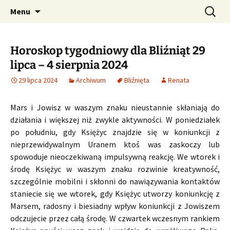
Profesjonalne przepowiednie astrologiczne
Przejdź
Szukaj:
CzaroMarowy horoskop
Menu
do
dzienny, miesięczny i
treści
tygodniowy
Horoskop tygodniowy dla Bliźniąt 29
lipca – 4 sierpnia 2024
29 lipca 2024
Archiwum
Bliźnięta
Renata
Mars i Jowisz w waszym znaku nieustannie skłaniają do
działania i większej niż zwykle aktywności. W poniedziałek
po południu, gdy Księżyc znajdzie się w koniunkcji z
nieprzewidywalnym Uranem ktoś was zaskoczy lub
spowoduje nieoczekiwaną impulsywną reakcję. We wtorek i
środę Księżyc w waszym znaku rozwinie kreatywność,
szczególnie mobilni i skłonni do nawiązywania kontaktów
staniecie się we wtorek, gdy Księżyc utworzy koniunkcję z
Marsem, radosny i biesiadny wpływ koniunkcji z Jowiszem
odczujecie przez całą środę. W czwartek wczesnym rankiem