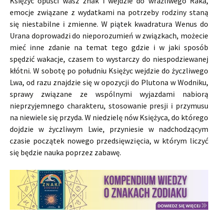
Księżyc opuści wasz znak i wejdzie do wrażliwego Raka,
emocje związane z wydatkami na potrzeby rodziny staną
się niestabilne i zmienne. W piątek kwadratura Wenus do
Urana doprowadzi do nieporozumień w związkach, możecie
mieć inne zdanie na temat tego gdzie i w jaki sposób
spędzić wakacje, czasem to wystarczy do niespodziewanej
kłótni. W sobotę po południu Księżyc wejdzie do życzliwego
Lwa, od razu znajdzie się w opozycji do Plutona w Wodniku,
sprawy związane ze wspólnymi wyjazdami nabiorą
nieprzyjemnego charakteru, stosowanie presji i przymusu
na niewiele się przyda. W niedzielę nów Księżyca, do którego
dojdzie w życzliwym Lwie, przyniesie w nadchodzącym
czasie początek nowego przedsięwzięcia, w którym liczyć
się będzie nauka poprzez zabawę.