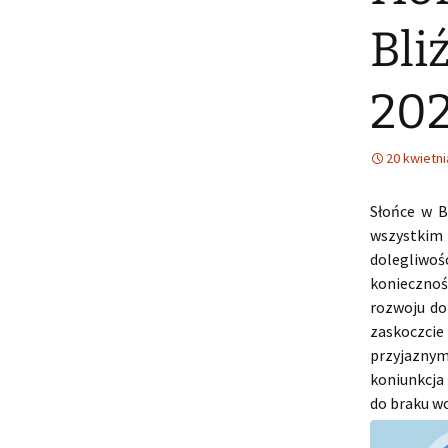
Bli
20
20 kwietni
Słońce w B
wszystkim
dolegliwośc
koniecznoś
rozwoju do
zaskoczci
przyjazny
koniunkcja
do braku wo