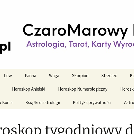
strologiczne
wy horoskop dz
y i tygodniowy
Lew
Panna
Waga
Skorpion
Strzelec
Ko
Horoskop Anielski
Horoskop Numerologiczny
Horosk
o Konia
Książki o astrologii
Polityka prywatności
Astro
oskop tygodniowy d