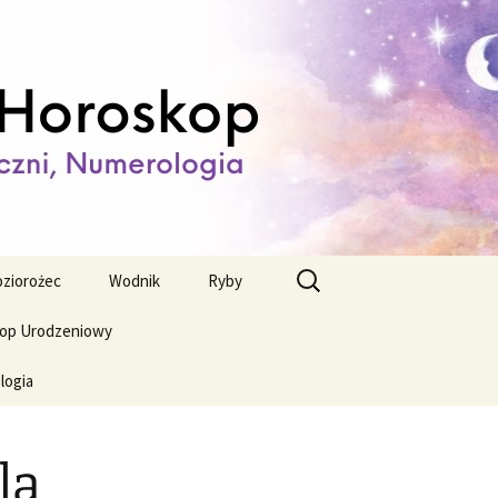
ienny,
Szukaj:
ziorożec
Wodnik
Ryby
op Urodzeniowy
logia
la