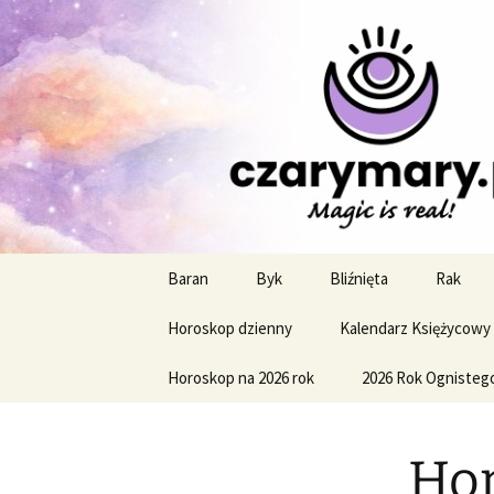
Profesjonalne przepowiednie a
CzaroMaro
miesięczn
Przejdź
Baran
Byk
Bliźnięta
Rak
do
treści
Horoskop dzienny
Kalendarz Księżycowy
Horoskop na 2026 rok
2026 Rok Ognisteg
Hor