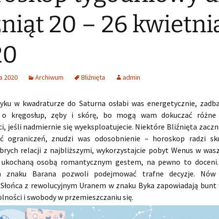
źniąt 20 – 26 kwietni
20
a 2020
Archiwum
Bliźnięta
admin
yku w kwadraturze do Saturna osłabi was energetycznie, zadba
 o kręgosłup, zęby i skórę, bo mogą wam dokuczać różne 
i, jeśli nadmiernie się wyeksploatujecie. Niektóre Bliźnięta zaczn
ć ograniczeń, znudzi was odosobnienie – horoskop radzi sk
brych relacji z najbliższymi, wykorzystajcie pobyt Wenus w was
e ukochaną osobą romantycznym gestem, na pewno to doceni.
m znaku Barana pozwoli podejmować trafne decyzje. Nów 
 Słońca z rewolucyjnym Uranem w znaku Byka zapowiadają bunt
lności i swobody w przemieszczaniu się.