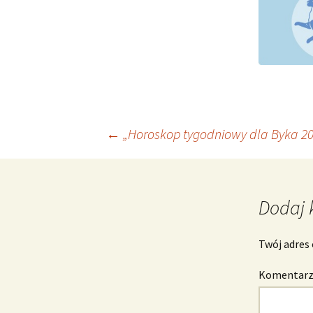
Nawigacja
←
„Horoskop tygodniowy dla Byka 20 
wpisu
Dodaj 
Twój adres 
Komentar