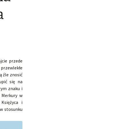
a
jcie przede
przewlekłe
ą źle znosić
upić się na
zym znaku i
 Merkury w
Księżyca i
 w stosunku