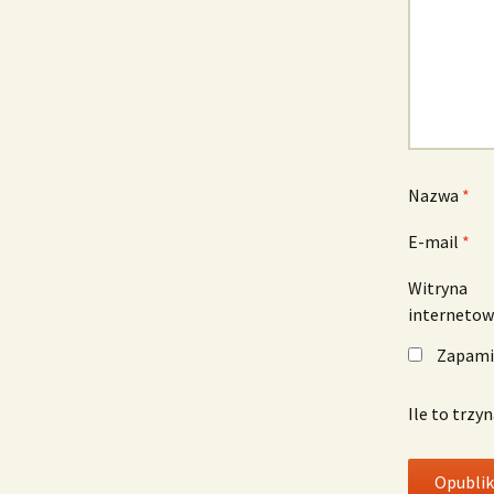
Nazwa
*
E-mail
*
Witryna
interneto
Zapamię
Ile to trzy