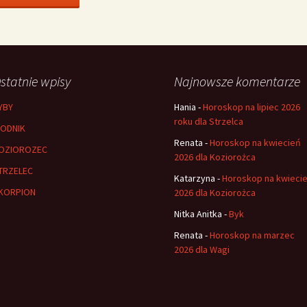
statnie wpisy
Najnowsze komentarze
YBY
Hania
-
Horoskop na lipiec 2026
roku dla Strzelca
ODNIK
Renata
-
Horoskop na kwiecień
OZIOROZEC
2026 dla Koziorożca
TRZELEC
Katarzyna
-
Horoskop na kwieci
KORPION
2026 dla Koziorożca
Nitka Anitka
-
Byk
Renata
-
Horoskop na marzec
2026 dla Wagi