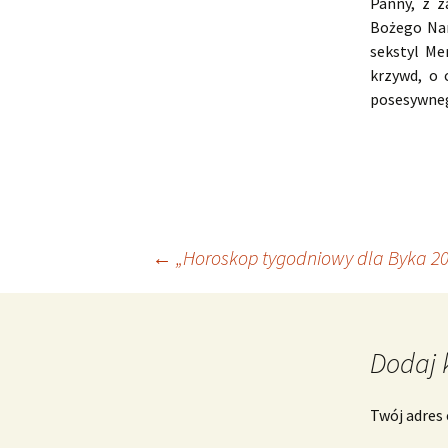
Panny, z z
Bożego Nar
sekstyl Me
krzywd, o 
posesywneg
Nawigacja
←
„Horoskop tygodniowy dla Byka 20
wpisu
Dodaj 
Twój adres 