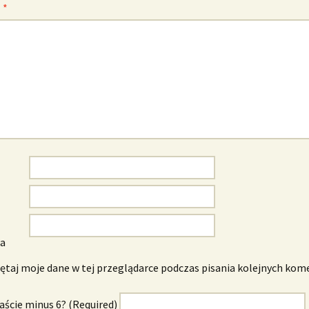
z
*
wa
taj moje dane w tej przeglądarce podczas pisania kolejnych kom
naście minus 6? (Required)