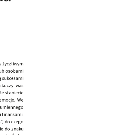
w życzliwym
lub osobami
dą sukcesami
skoczy was
że staniecie
 emocje. We
 sumiennego
 finansami.
h”, do czego
zie do znaku