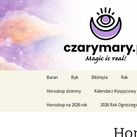
Profesjonalne przepowiednie a
CzaroMaro
miesięczn
Przejdź
Baran
Byk
Bliźnięta
Rak
do
treści
Horoskop dzienny
Kalendarz Księżycowy
Horoskop na 2026 rok
2026 Rok Ognisteg
Hor