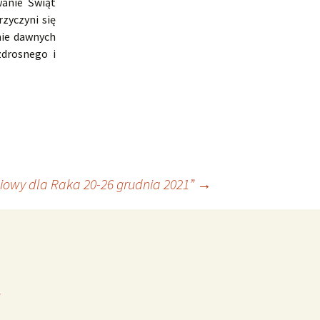
wanie Świąt
zyczyni się
nie dawnych
zdrosnego i
iowy dla Raka 20-26 grudnia 2021”
→
*