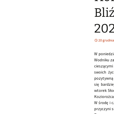
Bli
202
20 grudnia
W poniedzi
Wodniku za
cieszącymi 
swoich ży
pozytywną u
się bardzi
wtorek Sło
Koziorożca
W środę i c
przyczyni s