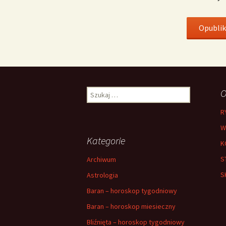
Szukaj:
O
R
W
Kategorie
K
S
Archiwum
S
Astrologia
Baran – horoskop tygodniowy
Baran – horoskop miesieczny
Bliźnięta – horoskop tygodniowy