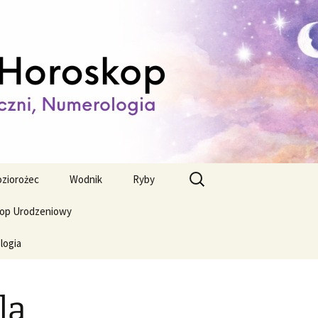
ienny,
Szukaj:
ziorożec
Wodnik
Ryby
op Urodzeniowy
logia
la