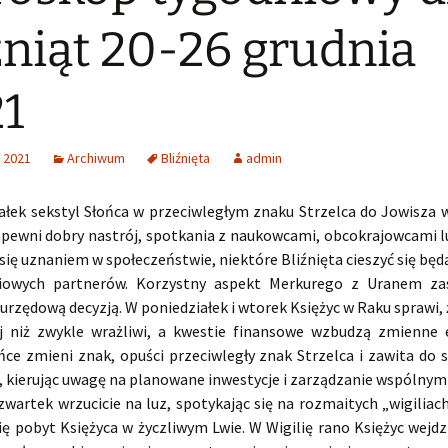
źniąt 20-26 grudnia
1
 2021
Archiwum
Bliźnięta
admin
ałek sekstyl Słońca w przeciwległym znaku Strzelca do Jowisza 
pewni dobry nastrój, spotkania z naukowcami, obcokrajowcami 
się uznaniem w społeczeństwie, niektóre Bliźnięta cieszyć się bę
ciowych partnerów. Korzystny aspekt Merkurego z Uranem za
rzędową decyzją. W poniedziałek i wtorek Księżyc w Raku sprawi, 
ej niż zwykle wrażliwi, a kwestie finansowe wzbudzą zmienne
ńce zmieni znak, opuści przeciwległy znak Strzelca i zawita do
, kierując uwagę na planowane inwestycje i zarządzanie wspólnymi
zwartek wrzucicie na luz, spotykając się na rozmaitych „wigiliac
ię pobyt Księżyca w życzliwym Lwie. W Wigilię rano Księżyc wejd