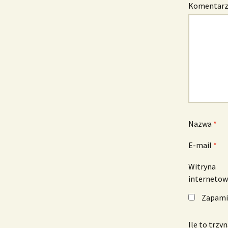
Komentar
Nazwa
*
E-mail
*
Witryna
interneto
Zapamię
Ile to trzy