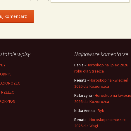
statnie wpisy
Najnowsze komentarze
YBY
Hania
-
Horoskop na lipiec 2026
roku dla Strzelca
ODNIK
Renata
-
Horoskop na kwiecień
OZIOROZEC
2026 dla Koziorożca
TRZELEC
Katarzyna
-
Horoskop na kwieci
KORPION
2026 dla Koziorożca
Nitka Anitka
-
Byk
Renata
-
Horoskop na marzec
2026 dla Wagi