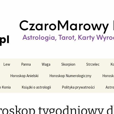
strologiczne
wy horoskop dz
y i tygodniowy
Lew
Panna
Waga
Skorpion
Strzelec
Ko
Horoskop Anielski
Horoskop Numerologiczny
Horosk
o Konia
Książki o astrologii
Polityka prywatności
Astro
oskop tygodniowy d