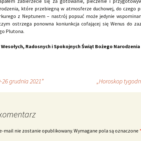
apałem zabierzecie się za gotowanie, pieczenie i przygotowy
odzenia, które przebiegną w atmosferze duchowej, do czego pr
rkurego z Neptunem – nastrój popsuć może jedynie wspomina
czym ostrzega ponowna koniunkcja cofającej się Wenus do za
o Plutona.
Wesołych, Radosnych i Spokojnych Świąt Bożego Narodzenia
-26 grudnia 2021”
„Horoskop tygodn
komentarz
e-mail nie zostanie opublikowany.
Wymagane pola są oznaczone