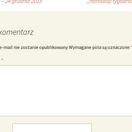
– 24 grudnia 2023”
„Horoskop tygodnio
komentarz
e-mail nie zostanie opublikowany.
Wymagane pola są oznaczone
z
*