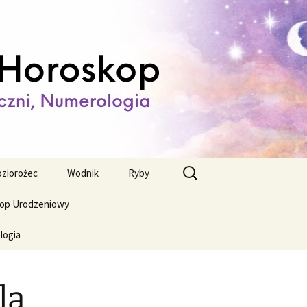
ienny,
Szukaj:
ziorożec
Wodnik
Ryby
op Urodzeniowy
logia
la