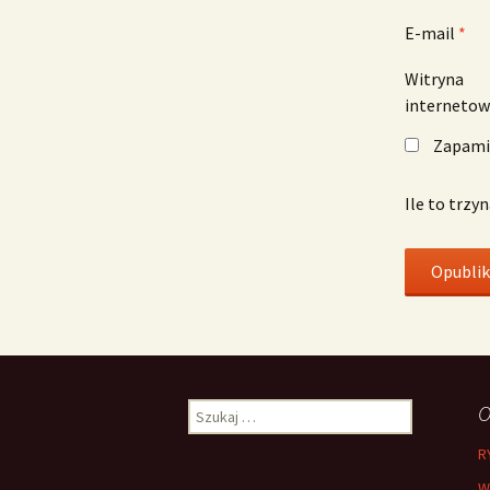
E-mail
*
Witryna
interneto
Zapamię
Ile to trzy
Szukaj:
O
R
W