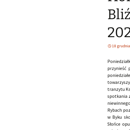
Bli
20
18 grudnia
Poniedział
przynieść 
poniedział
towarzysz
tranzytu K
spotkania 
niewinnego
Rybach poz
w Byku sko
Słońce opu