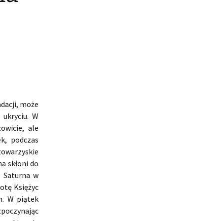
dacji, może
 ukryciu. W
owicie, ale
k, podczas
towarzyskie
a skłoni do
o Saturna w
otę Księżyc
h. W piątek
zpoczynając