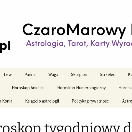
strologiczne
wy horoskop dz
y i tygodniowy
Lew
Panna
Waga
Skorpion
Strzelec
Ko
Horoskop Anielski
Horoskop Numerologiczny
Horosk
o Konia
Książki o astrologii
Polityka prywatności
Astro
oskop tygodniowy d