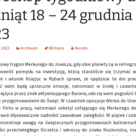
źniąt 18 – 24 grudnia
23
 2023
Archiwum
Bliźnięta
Renata
kowy trygon Merkurego do Jowisza, gdy obie planety są w retrogra
powrót pomysłu na inwestycję, którą staraliście się trzymać w
ek i wtorek Księżyc w Rybach sprawi, że spędzicie te dni prac
yć wam będą sprzeczne emocje, natomiast w środę i czwarte
siężyca przez znak aktywizującego Barana, uda się wam pogodzić 
z przygotowaniami do Świąt. W czwartek opozycja Wenus do Uran
 flirtu w pracy, natomiast sekstyl cofającego się Merkurego d
woli błyskawicznie nadrobić zawodowe zaległości. W piątek i sob
ncentruje uwagę na świątecznych przygotowaniach kulinarnyc
ści przeciwległego Strzelca i wkroczy do znaku Koziorożca, ro