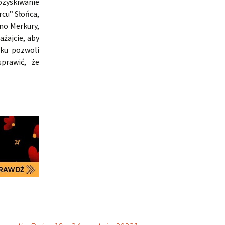
ozyskiwanie
rcu” Słońca,
no Merkury,
żajcie, aby
aku pozwoli
prawić, że