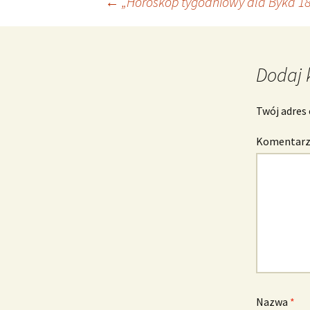
Nawigacja
←
„Horoskop tygodniowy dla Byka 18 
wpisu
Dodaj 
Twój adres 
Komentar
Nazwa
*