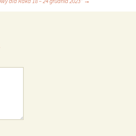
wy dla Raka 18 – 24 grudnia 2023”
→
*