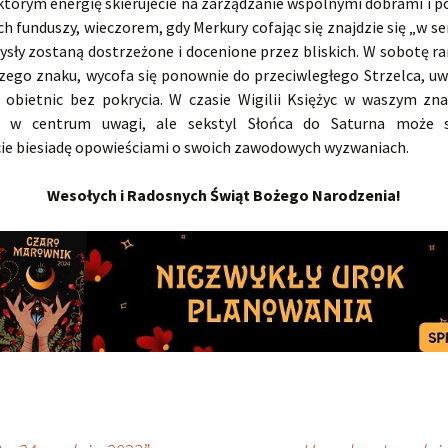
 którym energię skierujecie na zarządzanie wspólnymi dobrami i p
 funduszy, wieczorem, gdy Merkury cofając się znajdzie się „w se
sły zostaną dostrzeżone i docenione przez bliskich. W sobotę ra
zego znaku, wycofa się ponownie do przeciwległego Strzelca, uwa
ć obietnic bez pokrycia. W czasie Wigilii Księżyc w waszym zn
ę w centrum uwagi, ale sekstyl Słońca do Saturna może s
ie biesiadę opowieściami o swoich zawodowych wyzwaniach.
Wesołych i Radosnych Świąt Bożego Narodzenia!