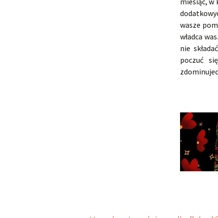
miesiąc, w
dodatkowych
wasze pomy
władca was
nie składa
poczuć si
zdominujec