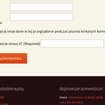
wa
taj moje dane w tej przeglądarce podczas pisania kolejnych kom
naście minus 6? (Required)
statnie wpisy
Najnowsze komentarze
YBY
Hania
-
Horoskop na lipiec 2026
roku dla Strzelca
ODNIK