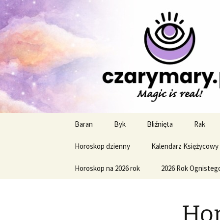
Profesjonalne przepowiednie a
CzaroMaro
miesięczn
Przejdź
Baran
Byk
Bliźnięta
Rak
do
treści
Horoskop dzienny
Kalendarz Księżycowy
Horoskop na 2026 rok
2026 Rok Ognisteg
Hor