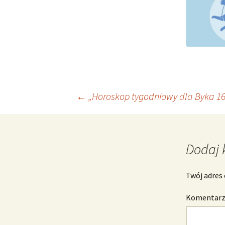
Nawigacja
←
„Horoskop tygodniowy dla Byka 16 
wpisu
Dodaj 
Twój adres 
Komentar