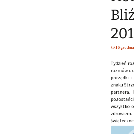
Bli
201
16 grudnia
Tydzień ro
rozmów ora
porządki i
znaku Strze
partnera.
pozostańci
wszystko o
zdrowiem. 
świąteczne 