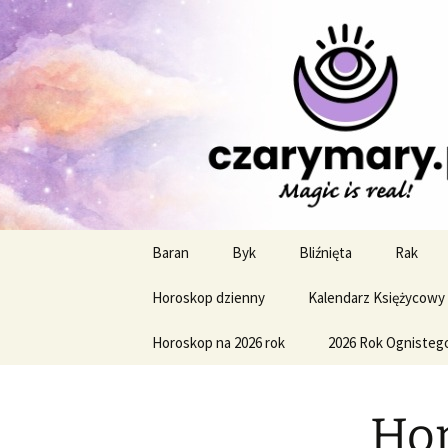
Profesjonalne przepowiednie a
CzaroMaro
miesięczn
Przejdź
Baran
Byk
Bliźnięta
Rak
do
treści
Horoskop dzienny
Kalendarz Księżycowy
Horoskop na 2026 rok
2026 Rok Ognisteg
Hor