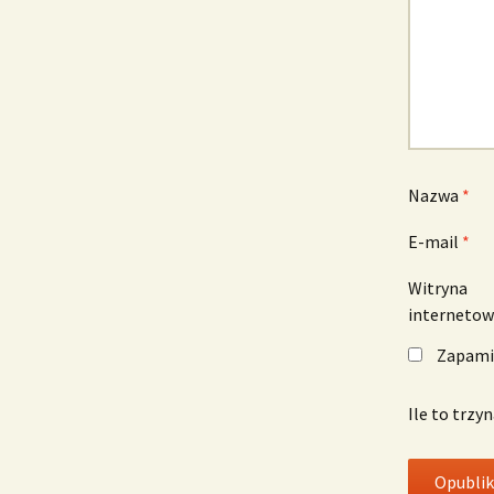
Nazwa
*
E-mail
*
Witryna
interneto
Zapamię
Ile to trzy