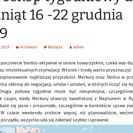
źniąt 16 -22 grudnia
9
 2019
Archiwum
Bliźnięta
admin
zpoczniecie bardzo aktywnie w sensie towarzyskim, czeka was du
z intelektualnych stymulacji. Wtorek i środę warto przeznaczy
 zaplanowanie najbliższej przyszłości. Merkury oraz Słońce w pr
lca skłonią do negocjacji, umów i ustaleń, w których liczyć się b
 Druga połowa tygodnia może być niespokojna, szczególni
e czujni, kiedy Merkury utworzy kwadraturę z Neptunem w R
każe się jasne i zrozumiałe, szczególnie w kontekście spraw zw
W czasie weekendu zrobicie więcej, niż planowaliście, weźmi
porządki, wszystko uda się załatwić szybko i sprawnie.