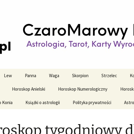
strologiczne
wy horoskop dz
y i tygodniowy
Lew
Panna
Waga
Skorpion
Strzelec
Ko
Horoskop Anielski
Horoskop Numerologiczny
Horosk
o Konia
Książki o astrologii
Polityka prywatności
Astro
oskop tygodniowy d