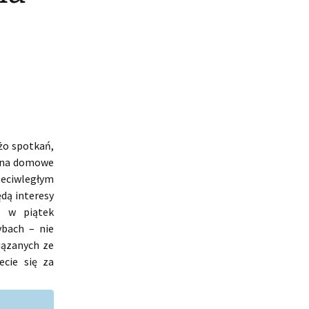
żo spotkań,
ć na domowe
zeciwległym
ędą interesy
e w piątek
ybach – nie
iązanych ze
ecie się za