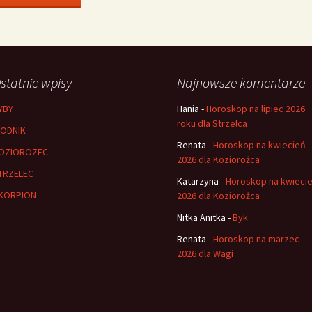
statnie wpisy
Najnowsze komentarze
YBY
Hania
-
Horoskop na lipiec 2026
roku dla Strzelca
ODNIK
Renata
-
Horoskop na kwiecień
OZIOROZEC
2026 dla Koziorożca
TRZELEC
Katarzyna
-
Horoskop na kwieci
KORPION
2026 dla Koziorożca
Nitka Anitka
-
Byk
Renata
-
Horoskop na marzec
2026 dla Wagi