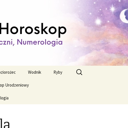
ienny,
Szukaj:
ziorożec
Wodnik
Ryby
op Urodzeniowy
logia
la