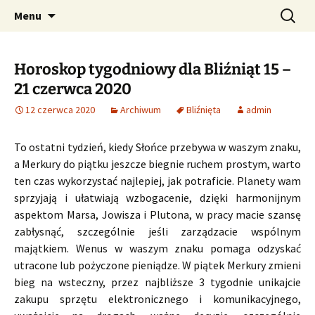
Profesjonalne przepowiednie astrologiczne
Przejdź
Szukaj:
CzaroMarowy horoskop
Menu
do
dzienny, miesięczny i
treści
tygodniowy
Horoskop tygodniowy dla Bliźniąt 15 –
21 czerwca 2020
12 czerwca 2020
Archiwum
Bliźnięta
admin
To ostatni tydzień, kiedy Słońce przebywa w waszym znaku,
a Merkury do piątku jeszcze biegnie ruchem prostym, warto
ten czas wykorzystać najlepiej, jak potraficie. Planety wam
sprzyjają i ułatwiają wzbogacenie, dzięki harmonijnym
aspektom Marsa, Jowisza i Plutona, w pracy macie szansę
zabłysnąć, szczególnie jeśli zarządzacie wspólnym
majątkiem. Wenus w waszym znaku pomaga odzyskać
utracone lub pożyczone pieniądze. W piątek Merkury zmieni
bieg na wsteczny, przez najbliższe 3 tygodnie unikajcie
zakupu sprzętu elektronicznego i komunikacyjnego,