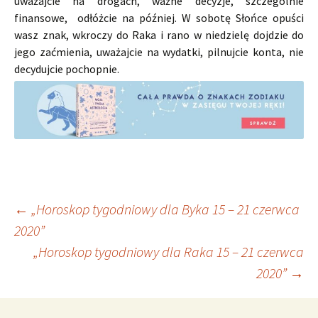
uważajcie na drogach, ważne decyzje, szczególnie
finansowe, odłóżcie na później. W sobotę Słońce opuści
wasz znak, wkroczy do Raka i rano w niedzielę dojdzie do
jego zaćmienia, uważajcie na wydatki, pilnujcie konta, nie
decydujcie pochopnie.
Nawigacja
←
„Horoskop tygodniowy dla Byka 15 – 21 czerwca
2020”
„Horoskop tygodniowy dla Raka 15 – 21 czerwca
wpisu
2020”
→