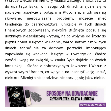
W środę wieczorem Merkury, władca waszego znaku, zawita
do upartego Byka, w następnych dniach znajdzie się w
napiętym aspekcie z potężnym Plutonem, myśli ogarną
skrywane, nierozwiązane problemy, możecie mieć
tendencję do czarnowidztwa, unikajcie w tych dniach
finansowych zobowiązań, niektóre Bliźnięta poczują się
dotknięte niezasłużoną krytyką, na co wpłynie od środy do
piątku pobyt Księżyca w Pannie, warto natomiast w tych
dniach zabrać się za domowe porządki. Imponująco
zapowiada się weekend, Księżyc w towarzyskiej Wadze
zwróci uwagę na związki, w znaku Byka dojdzie do dwóch
koniunkcji – Słońca z dobroczynnym Jowiszem i Wenus z
wywrotowym Uranem, co wpłynie na intensyfikację uczuć,
niektóre Bliźnięta niespodziewanie poczują się jak w niebie.