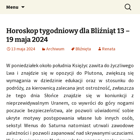
Profesjonalne przepowiednie astrologiczne
Przejdź
Szukaj:
CzaroMarowy horoskop
Menu
do
dzienny, miesięczny i
treści
tygodniowy
Horoskop tygodniowy dla Bliźniąt 13 –
19 maja 2024
13 maja 2024
Archiwum
Bliźnięta
Renata
W poniedziałek około południa Księżyc zawita do życzliwego
Lwa i znajdzie się w opozycji do Plutona, zwiększą się
wymagania w dziedzinie edukacji oraz w stosunku do
podróży, za kierownicą zalecana jest ostrożność, zwłaszcza
że tego dnia Słońce znajdzie się w koniunkcji z
nieprzewidywalnym Uranem, co wywróci do góry nogami
poczucie bezpieczeństwa, ale pozwoli uświadomić sobie
ukryte motywy postępowania własne lub innych osób,
sekstyl Wenus do Saturna natomiast utrwali zawodowe
zależności i pozwoli zapanować nad skrywanymi uczuciami.