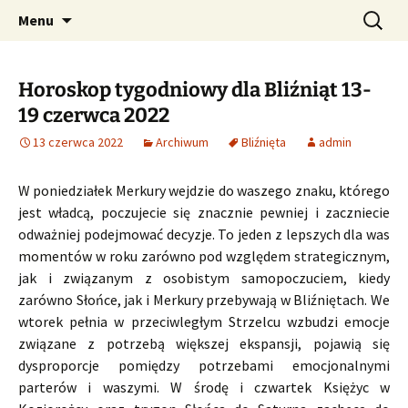
Profesjonalne przepowiednie astrologiczne
Przejdź
Szukaj:
CzaroMarowy horoskop
Menu
do
dzienny, miesięczny i
treści
tygodniowy
Horoskop tygodniowy dla Bliźniąt 13-
19 czerwca 2022
13 czerwca 2022
Archiwum
Bliźnięta
admin
W poniedziałek Merkury wejdzie do waszego znaku, którego
jest władcą, poczujecie się znacznie pewniej i zaczniecie
odważniej podejmować decyzje. To jeden z lepszych dla was
momentów w roku zarówno pod względem strategicznym,
jak i związanym z osobistym samopoczuciem, kiedy
zarówno Słońce, jak i Merkury przebywają w Bliźniętach. We
wtorek pełnia w przeciwległym Strzelcu wzbudzi emocje
związane z potrzebą większej ekspansji, pojawią się
dysproporcje pomiędzy potrzebami emocjonalnymi
parterów i waszymi. W środę i czwartek Księżyc w