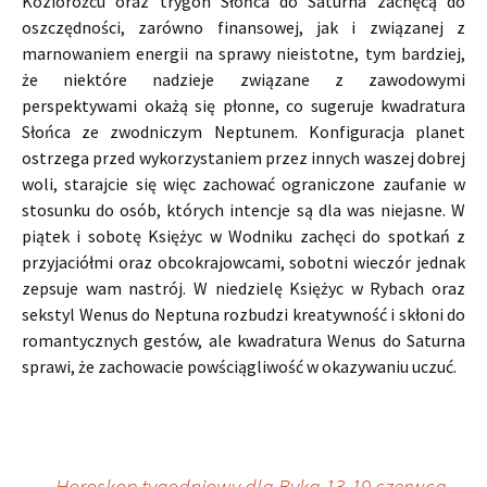
Koziorożcu oraz trygon Słońca do Saturna zachęcą do
oszczędności, zarówno finansowej, jak i związanej z
marnowaniem energii na sprawy nieistotne, tym bardziej,
że niektóre nadzieje związane z zawodowymi
perspektywami okażą się płonne, co sugeruje kwadratura
Słońca ze zwodniczym Neptunem. Konfiguracja planet
ostrzega przed wykorzystaniem przez innych waszej dobrej
woli, starajcie się więc zachować ograniczone zaufanie w
stosunku do osób, których intencje są dla was niejasne. W
piątek i sobotę Księżyc w Wodniku zachęci do spotkań z
przyjaciółmi oraz obcokrajowcami, sobotni wieczór jednak
zepsuje wam nastrój. W niedzielę Księżyc w Rybach oraz
sekstyl Wenus do Neptuna rozbudzi kreatywność i skłoni do
romantycznych gestów, ale kwadratura Wenus do Saturna
sprawi, że zachowacie powściągliwość w okazywaniu uczuć.
←
„Horoskop tygodniowy dla Byka 13-19 czerwca