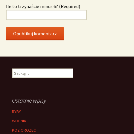
Ile to trzynaście minus 6? (Required)
Szukaj:
Ostatnie wpisy
RYBY
WODNIK
KOZIOROZEC