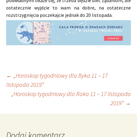
podwładnymi okaże się, że trzeba będzie ulec żądaniom, ale
ostatecznie wyjdzie to wam na dobre, na ostateczne
rozstrzygnięcia poczekajcie jednak do 20 listopada.
Nawigacja
←
„Horoskop tygodniowy dla Byka 11 – 17
listopada 2019”
„Horoskop tygodniowy dla Raka 11 – 17 listopada
wpisu
2019”
→
Dodaj komentarz