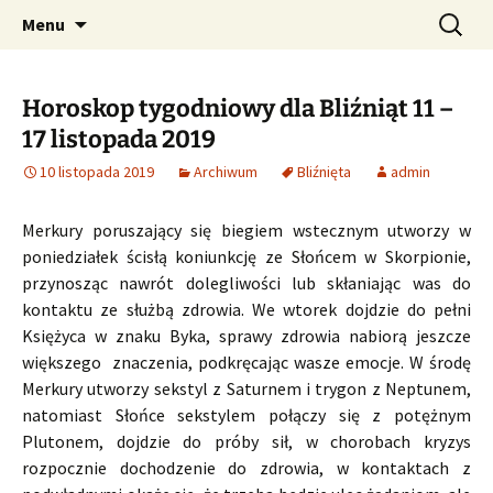
Profesjonalne przepowiednie astrologiczne
Przejdź
Szukaj:
CzaroMarowy horoskop
Menu
do
dzienny, miesięczny i
treści
tygodniowy
Horoskop tygodniowy dla Bliźniąt 11 –
17 listopada 2019
10 listopada 2019
Archiwum
Bliźnięta
admin
Merkury poruszający się biegiem wstecznym utworzy w
poniedziałek ścisłą koniunkcję ze Słońcem w Skorpionie,
przynosząc nawrót dolegliwości lub skłaniając was do
kontaktu ze służbą zdrowia. We wtorek dojdzie do pełni
Księżyca w znaku Byka, sprawy zdrowia nabiorą jeszcze
większego znaczenia, podkręcając wasze emocje. W środę
Merkury utworzy sekstyl z Saturnem i trygon z Neptunem,
natomiast Słońce sekstylem połączy się z potężnym
Plutonem, dojdzie do próby sił, w chorobach kryzys
rozpocznie dochodzenie do zdrowia, w kontaktach z