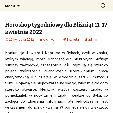
Profesjonalne przepowiednie astrologiczne
Przejdź
Szukaj:
CzaroMarowy horoskop
Menu
do
dzienny, miesięczny i
treści
tygodniowy
Horoskop tygodniowy dla Bliźniąt 11-17
kwietnia 2022
11 kwietnia 2022
Archiwum
Bliźnięta
admin
Koniunkcja Jowisza i Neptuna w Rybach, czyli w znaku,
którym władają, może oznaczać dla niektórych Bliźniąt
sukcesy zawodowe, szczególnie jeśli zajmują się szeroko
pojętą twórczością, duchowością, uzdrawianiem, pracą
charytatywną lub działają w dziedzinie sztuki, muzyki i
filmu. Pojawią się niepowtarzalne okazje, więc miejcie oczy
szeroko otwarte. Merkury, władca waszego znaku, w
poniedziałek w nocy zmieni znak i wejdzie do Byka, co
zachęci do zbierania informacji, ale jednocześnie jest
wskazaniem do ich ukrywania. W poniedziałek i większość