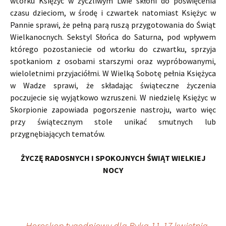
wtorku Księżyc w życzliwym Lwie skłoni do poświęcenia
czasu dzieciom, w środę i czwartek natomiast Księżyc w
Pannie sprawi, że pełną parą ruszą przygotowania do Świąt
Wielkanocnych. Sekstyl Słońca do Saturna, pod wpływem
którego pozostaniecie od wtorku do czwartku, sprzyja
spotkaniom z osobami starszymi oraz wypróbowanymi,
wieloletnimi przyjaciółmi. W Wielką Sobotę pełnia Księżyca
w Wadze sprawi, że składając świąteczne życzenia
poczujecie się wyjątkowo wzruszeni. W niedzielę Księżyc w
Skorpionie zapowiada pogorszenie nastroju, warto więc
przy świątecznym stole unikać smutnych lub
przygnębiających tematów.
ŻYCZĘ RADOSNYCH I SPOKOJNYCH ŚWIĄT WIELKIEJ
NOCY
←
„Horoskop tygodniowy dla Byka 11-17 kwietnia