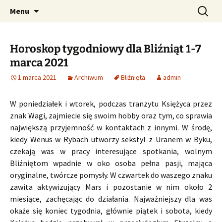
Profesjonalne przepowiednie astrologiczne
Przejdź
Szukaj:
CzaroMarowy horoskop
Menu
do
dzienny, miesięczny i
treści
tygodniowy
Horoskop tygodniowy dla Bliźniąt 1-7
marca 2021
1 marca 2021
Archiwum
Bliźnięta
admin
W poniedziałek i wtorek, podczas tranzytu Księżyca przez
znak Wagi, zajmiecie się swoim hobby oraz tym, co sprawia
największą przyjemność w kontaktach z innymi. W środę,
kiedy Wenus w Rybach utworzy sekstyl z Uranem w Byku,
czekają was w pracy interesujące spotkania, wolnym
Bliźniętom wpadnie w oko osoba pełna pasji, mająca
oryginalne, twórcze pomysły. W czwartek do waszego znaku
zawita aktywizujący Mars i pozostanie w nim około 2
miesiące, zachęcając do działania. Najważniejszy dla was
okaże się koniec tygodnia, głównie piątek i sobota, kiedy