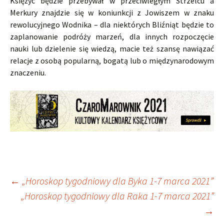
Księżyc będzie przebywał w przeciwległym Strzelcu a
Merkury znajdzie się w koniunkcji z Jowiszem w znaku
rewolucyjnego Wodnika – dla niektórych Bliźniąt będzie to
zaplanowanie podróży marzeń, dla innych rozpoczęcie
nauki lub dzielenie się wiedzą, macie też szansę nawiązać
relacje z osobą popularną, bogatą lub o międzynarodowym
znaczeniu.
Nawigacja
←
„Horoskop tygodniowy dla Byka 1-7 marca 2021”
„Horoskop tygodniowy dla Raka 1-7 marca 2021”
→
wpisu