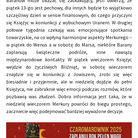
Baranów może okazać się zaskakujący, jeśli uwierzą, że
piątek 13-go jest pechowy, dla innych będzie to wyjątkowo
szczęśliwy dzień w sensie finansowym, do czego przyczyni
się Księżyc w koniunkcji z wybuchowym Uranem. W drugiej
połowie tygodnia czekają was emocjonujące spotkania
towarzyskie, na co wpłyną harmonijne aspekty Merkurego –
w piątek do Wenus a w sobotę do Marsa, niektóre Barany
zaplanują świąteczne podróże, inne nawiążą
międzynarodowe kontakty. W piątek wieczorem Księżyc
wejdzie do życzliwych Bliźniąt, w sobotę wieczorem
znajdzie się w koniunkcji z Jowiszem, zrobi się więc
biesiadnie i przyjemnie, ale w niedzielę dojdzie do pełni
Księżyca, nie zabraknie więc emocji podczas rozmów, które
pozbawią was złudzeń. Dobra informacja jest taka, że w
niedzielę wieczorem Merkury powróci do biegu prostego,
zaczniecie więc podejmować bardziej wyważone decyzje.