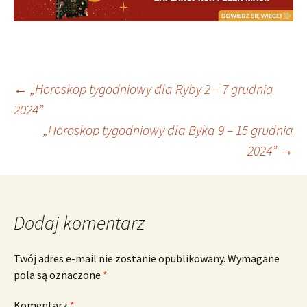
Nawigacja
←
„Horoskop tygodniowy dla Ryby 2 – 7 grudnia
2024”
„Horoskop tygodniowy dla Byka 9 – 15 grudnia
wpisu
2024”
→
Dodaj komentarz
Twój adres e-mail nie zostanie opublikowany.
Wymagane
pola są oznaczone
*
Komentarz
*