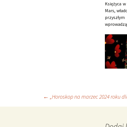
Księżyca w
Mars, wład
przyszłym
wprowadzą n
Nawigacja
←
„Horoskop na marzec 2024 roku dl
wpisu
Dodaj 