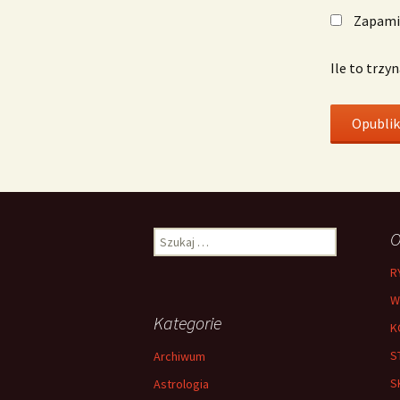
Zapamię
Ile to trzy
Szukaj:
O
R
W
Kategorie
K
S
Archiwum
S
Astrologia