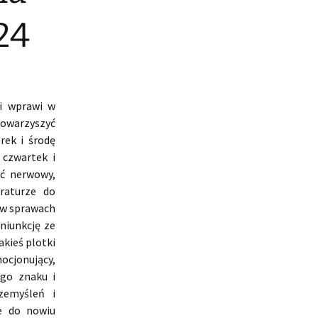
24
i wprawi w
towarzyszyć
ek i środę
czwartek i
yć nerwowy,
raturze do
 w sprawach
niunkcję ze
kieś plotki
ocjonujący,
ego znaku i
zemyśleń i
e do nowiu