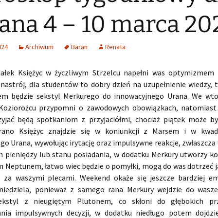
ana 4 – 10 marca 20
024
Archiwum
Baran
Renata
iałek Księżyc w życzliwym Strzelcu napełni was optymizmem 
nastrój, dla studentów to dobry dzień na uzupełnienie wiedzy, 
m będzie sekstyl Merkurego do innowacyjnego Urana. We wtor
 Koziorożcu przypomni o zawodowych obowiązkach, natomiast 
zyjać będą spotkaniom z przyjaciółmi, chociaż piątek może b
rano Księżyc znajdzie się w koniunkcji z Marsem i w kwad
o Urana, wywołując irytację oraz impulsywne reakcje, zwłaszcza
h pieniędzy lub stanu posiadania, w dodatku Merkury utworzy ko
 Neptunem, łatwo wiec będzie o pomyłki, mogą do was dotrzeć ja
 za waszymi plecami. Weekend okaże się jeszcze bardziej em
niedziela, ponieważ z samego rana Merkury wejdzie do wasz
ekstyl z nieugiętym Plutonem, co skłoni do głębokich pr
nia impulsywnych decyzji, w dodatku niedługo potem dojdzi