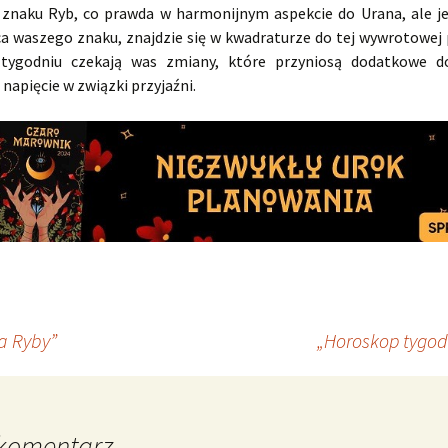
 znaku Ryb, co prawda w harmonijnym aspekcie do Urana, ale j
ca waszego znaku, znajdzie się w kwadraturze do tej wywrotowej 
 tygodniu czekają was zmiany, które przyniosą dodatkowe do
apięcie w związki przyjaźni.
a Ryby”
„Horoskop tygod
komentarz