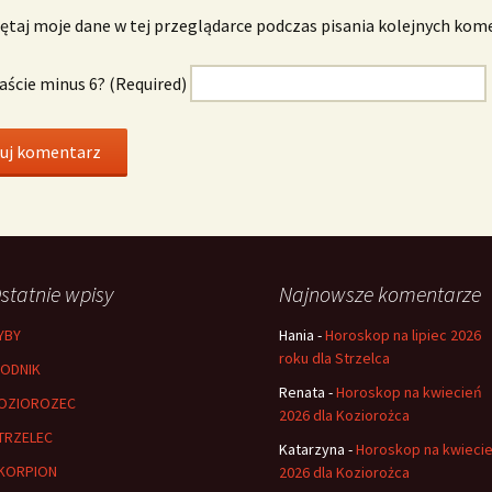
taj moje dane w tej przeglądarce podczas pisania kolejnych kom
naście minus 6? (Required)
statnie wpisy
Najnowsze komentarze
YBY
Hania
-
Horoskop na lipiec 2026
roku dla Strzelca
ODNIK
Renata
-
Horoskop na kwiecień
OZIOROZEC
2026 dla Koziorożca
TRZELEC
Katarzyna
-
Horoskop na kwieci
KORPION
2026 dla Koziorożca