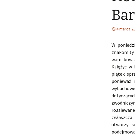
Bar
4 marca 2
W poniedz
znakomity 
wam bowie
Księżyc w
piątek spr
ponieważ 
wybuchoweg
dotyczącyc
zwodniczym
rozsiewane
zwłaszcza 
utworzy s
podejmowa