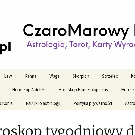
strologiczne
wy horoskop dz
y i tygodniowy
Lew
Panna
Waga
Skorpion
Strzelec
Ko
Horoskop Anielski
Horoskop Numerologiczny
Horosk
o Konia
Książki o astrologii
Polityka prywatności
Astro
oskop tygodniowy d