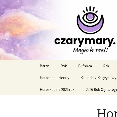
Profesjonalne przepowiednie a
CzaroMaro
miesięczn
Przejdź
Baran
Byk
Bliźnięta
Rak
do
treści
Horoskop dzienny
Kalendarz Księżycowy
Horoskop na 2026 rok
2026 Rok Ognisteg
Hor