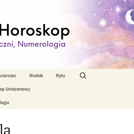
ienny,
Szukaj:
ziorożec
Wodnik
Ryby
op Urodzeniowy
logia
la