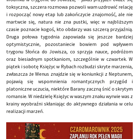
toksyczna, szczera rozmowa pozwoli wam uzdrowić relację
i rozpocząć nowy etap lub zakończycie znajomość, ale nie
martwcie się, natura nie zna pustki, więc w najbliższym
czasie poznacie kogoś, kto obdarzy was szczerą przyjaźnią.
Druga połowa tygodnia zapowiada się jeszcze bardziej
optymistycznie, pozostaniecie bowiem pod wpływem
trygonu Słońca do Jowisza, co sprzyja nauce, podróżom
oraz biesiadnym spotkaniom, szczególnie w czwartek. W
piątek i sobotę Księżyc w Rybach rozbudzi skryte marzenia,
zwłaszcza że Wenus znajdzie się w koniunkcji z Neptunem,
pojawią się wspomnienia romantycznych przygód i
platoniczne uczucia, niektóre Barany zaczną śnić o skrytym
romansie. W niedzielę Księżyc w waszym znaku wyrwie was z
krainy wyobraźni skłaniając do aktywnego działania w celu
realizacji marzeń.