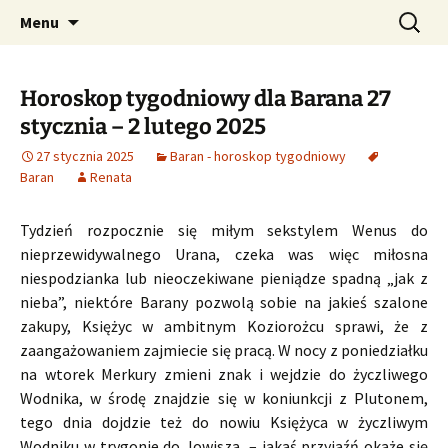
Profesjonalne przepowiednie astrologiczne
Przejdź
Szukaj:
CzaroMarowy horoskop
Menu
do
dzienny, miesięczny i
treści
tygodniowy
Horoskop tygodniowy dla Barana 27
stycznia – 2 lutego 2025
27 stycznia 2025
Baran - horoskop tygodniowy
Baran
Renata
Tydzień rozpocznie się miłym sekstylem Wenus do
nieprzewidywalnego Urana, czeka was więc miłosna
niespodzianka lub nieoczekiwane pieniądze spadną „jak z
nieba”, niektóre Barany pozwolą sobie na jakieś szalone
zakupy, Księżyc w ambitnym Koziorożcu sprawi, że z
zaangażowaniem zajmiecie się pracą. W nocy z poniedziałku
na wtorek Merkury zmieni znak i wejdzie do życzliwego
Wodnika, w środę znajdzie się w koniunkcji z Plutonem,
tego dnia dojdzie też do nowiu Księżyca w życzliwym
Wodniku w trygonie do Jowisza, – jakaś przyjaźń okaże się