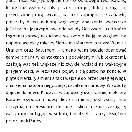
godz. 15.00 Księżyc wejdzie do rozrywkowego Lwa, Barany,
które nie wykorzystały jeszcze urlopu, lub poczują się
przeciążone pracą, wrzucą na luz i zapragną się zabawić,
potrzeby dzieci nabiorą większego znaczenia, zwłaszcza
jeśli trzeba je przygotować do szkoły. Od czwartku do końca
tygodnia sprawy uczuciowe się skomplikują ze względu na
napięte aspekty między Słońcem i Marsem, a także Wenus i
Uranem oraz Saturnem – trudno wam będzie opanować
temperament w kontaktach z podwładnymi lub lekarzami,
czekają was też większe niż zwykle wydatki na wakacyjne
przyjemności, w rezultacie pojawią się pustki na koncie. W
piątek Merkury zmieni znak i wejdzie do przeciwległej Wagi,
znaczenia nabiorą negocjacje, ustalenia i umowy. W sobotę
dojdzie do nowiu Księżyca w zapobiegliwej Pannie, niektóre
Barany rozpoczną nową dietę i zmienią styl życia, inne
otrzymają interesujące zlecenie – skupienie na czekającej
was pracy spotęguje w sobotę i niedzielę tranzyt Księżyca
przez znak Panny.