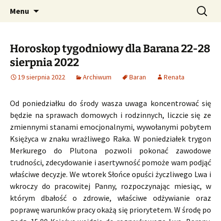
Profesjonalne przepowiednie astrologiczne
Przejdź
Szukaj:
CzaroMarowy horoskop
Menu
do
dzienny, miesięczny i
treści
tygodniowy
Horoskop tygodniowy dla Barana 22-28
sierpnia 2022
19 sierpnia 2022
Archiwum
Baran
Renata
Od poniedziałku do środy wasza uwaga koncentrować się
będzie na sprawach domowych i rodzinnych, liczcie się ze
zmiennymi stanami emocjonalnymi, wywołanymi pobytem
Księżyca w znaku wrażliwego Raka. W poniedziałek trygon
Merkurego do Plutona pozwoli pokonać zawodowe
trudności, zdecydowanie i asertywność pomoże wam podjąć
właściwe decyzje. We wtorek Słońce opuści życzliwego Lwa i
wkroczy do pracowitej Panny, rozpoczynając miesiąc, w
którym dbałość o zdrowie, właściwe odżywianie oraz
poprawę warunków pracy okażą się priorytetem. W środę po