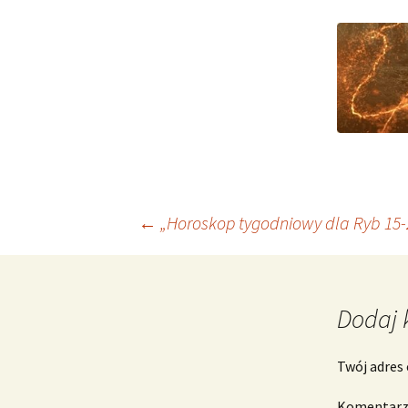
Nawigacja
←
„Horoskop tygodniowy dla Ryb 15-
wpisu
Dodaj 
Twój adres 
Komentar