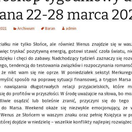
ana 22-28 marca 20
2021
Archiwum
Baran
admin
iałku nie tylko Słońce, ale również Wenus znajdzie się w wa
 więc tryskać pozytywną energią, gotowi stawić czoła światu, ni
zięku i chęci do zabawy. Nadchodzący tydzień zaznaczy się roz
ego, tendencją do testowania związków i rozpoczynania romans
 że nikt wam się nie oprze. W poniedziałek sekstyl Merkure
myślić sposób na poprawę sytuacji finansowej, a trygon Marsa
 nawiązania długotrwałych relacji przyjacielskich, które 
się do profitów w przyszłości. W środę uważajcie na słowa, bo m
dliwie osądzić lub boleśnie zranić, przyczyni się do tego
 do Marsa. Weekend okaże się niezwykle emocjonujący, ze 
 Wenus ze Słońcem w waszym znaku oraz pełnię Księżyca w pr
tórej dojdzie w niedzielę – wszelkie konflikty najlepiej rozwiążec