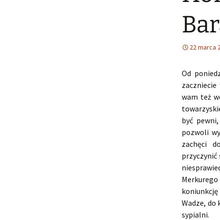
Bar
22 marca 
Od poniedz
zaczniecie
wam też wd
towarzyski
być pewni,
pozwoli wy
zachęci do
przyczynić 
niesprawie
Merkurego
koniunkcję
Wadze, do k
sypialni.