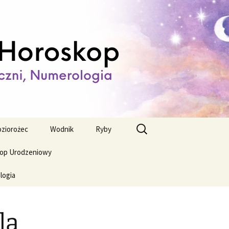
ienny,
Szukaj:
ziorożec
Wodnik
Ryby
op Urodzeniowy
logia
la