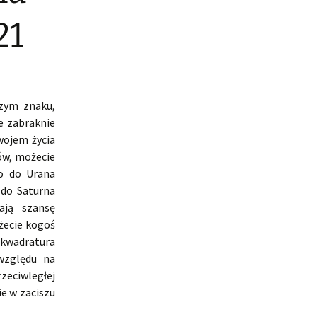
21
szym znaku,
e zabraknie
wojem życia
ów, możecie
go do Urana
 do Saturna
mają szansę
ożecie kogoś
 kwadratura
względu na
zeciwległej
ie w zaciszu