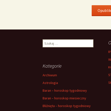
Szukaj:
O
R
W
Kategorie
K
S
Archiwum
S
Astrologia
Baran – horoskop tygodniowy
Baran – horoskop miesieczny
Bliźnięta – horoskop tygodniowy