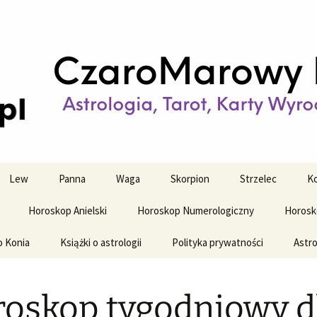
strologiczne
wy horoskop dz
y i tygodniowy
Lew
Panna
Waga
Skorpion
Strzelec
Ko
Horoskop Anielski
Horoskop Numerologiczny
Horosk
o Konia
Książki o astrologii
Polityka prywatności
Astro
oskop tygodniowy d