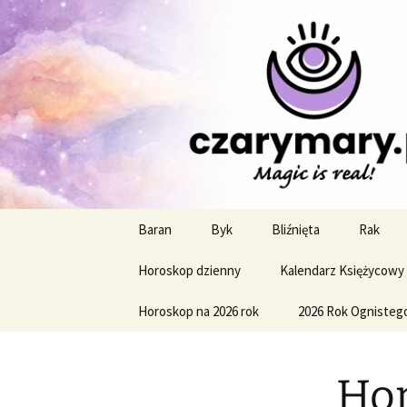
Profesjonalne przepowiednie a
CzaroMaro
miesięczn
Przejdź
Baran
Byk
Bliźnięta
Rak
do
treści
Horoskop dzienny
Kalendarz Księżycowy
Horoskop na 2026 rok
2026 Rok Ognisteg
Hor