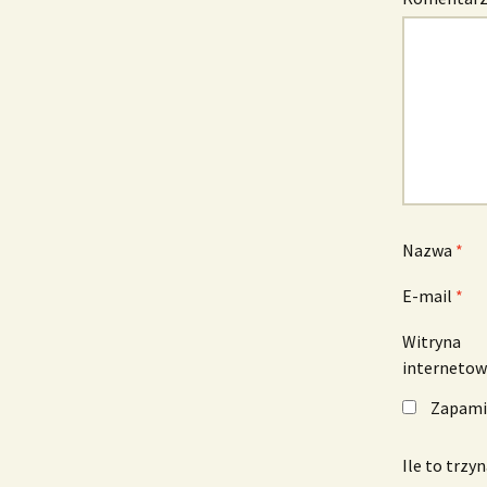
Nazwa
*
E-mail
*
Witryna
interneto
Zapamię
Ile to trzy