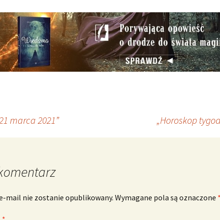
21 marca 2021”
„Horoskop tygo
komentarz
e-mail nie zostanie opublikowany.
Wymagane pola są oznaczone
z
*