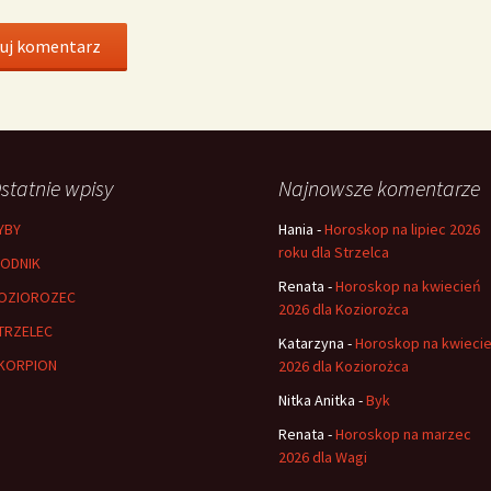
statnie wpisy
Najnowsze komentarze
YBY
Hania
-
Horoskop na lipiec 2026
roku dla Strzelca
ODNIK
Renata
-
Horoskop na kwiecień
OZIOROZEC
2026 dla Koziorożca
TRZELEC
Katarzyna
-
Horoskop na kwieci
KORPION
2026 dla Koziorożca
Nitka Anitka
-
Byk
Renata
-
Horoskop na marzec
2026 dla Wagi