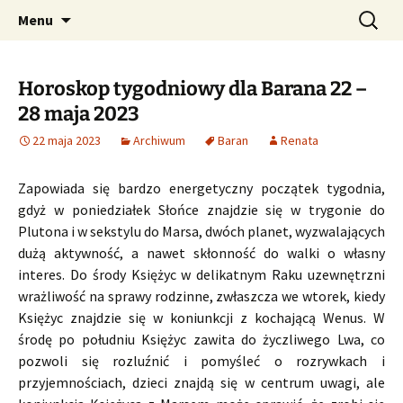
Profesjonalne przepowiednie astrologiczne
Przejdź
Szukaj:
CzaroMarowy horoskop
Menu
do
dzienny, miesięczny i
treści
tygodniowy
Horoskop tygodniowy dla Barana 22 –
28 maja 2023
22 maja 2023
Archiwum
Baran
Renata
Zapowiada się bardzo energetyczny początek tygodnia,
gdyż w poniedziałek Słońce znajdzie się w trygonie do
Plutona i w sekstylu do Marsa, dwóch planet, wyzwalających
dużą aktywność, a nawet skłonność do walki o własny
interes. Do środy Księżyc w delikatnym Raku uzewnętrzni
wrażliwość na sprawy rodzinne, zwłaszcza we wtorek, kiedy
Księżyc znajdzie się w koniunkcji z kochającą Wenus. W
środę po południu Księżyc zawita do życzliwego Lwa, co
pozwoli się rozluźnić i pomyśleć o rozrywkach i
przyjemnościach, dzieci znajdą się w centrum uwagi, ale