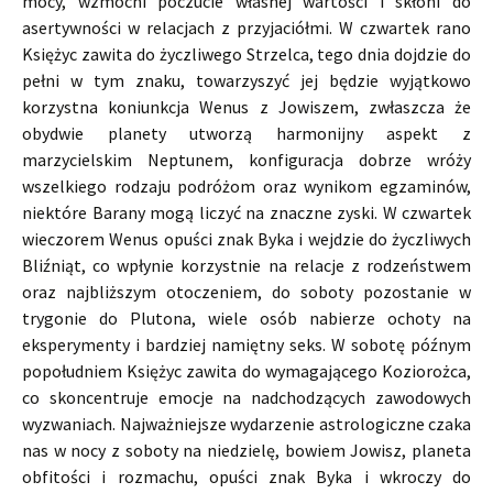
mocy, wzmocni poczucie własnej wartości i skłoni do
asertywności w relacjach z przyjaciółmi. W czwartek rano
Księżyc zawita do życzliwego Strzelca, tego dnia dojdzie do
pełni w tym znaku, towarzyszyć jej będzie wyjątkowo
korzystna koniunkcja Wenus z Jowiszem, zwłaszcza że
obydwie planety utworzą harmonijny aspekt z
marzycielskim Neptunem, konfiguracja dobrze wróży
wszelkiego rodzaju podróżom oraz wynikom egzaminów,
niektóre Barany mogą liczyć na znaczne zyski. W czwartek
wieczorem Wenus opuści znak Byka i wejdzie do życzliwych
Bliźniąt, co wpłynie korzystnie na relacje z rodzeństwem
oraz najbliższym otoczeniem, do soboty pozostanie w
trygonie do Plutona, wiele osób nabierze ochoty na
eksperymenty i bardziej namiętny seks. W sobotę późnym
popołudniem Księżyc zawita do wymagającego Koziorożca,
co skoncentruje emocje na nadchodzących zawodowych
wyzwaniach. Najważniejsze wydarzenie astrologiczne czaka
nas w nocy z soboty na niedzielę, bowiem Jowisz, planeta
obfitości i rozmachu, opuści znak Byka i wkroczy do