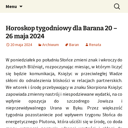
Profesjonalne przepowiednie astrologiczne
Przejdź
Szukaj:
CzaroMarowy horoskop
Menu
do
dzienny, miesięczny i
treści
tygodniowy
Horoskop tygodniowy dla Barana 20 –
26 maja 2024
20 maja 2024
Archiwum
Baran
Renata
W poniedziałek po południu Słońce zmieni znak i wkroczy do
życzliwych Bliźniąt, rozpoczynając miesiąc, w którym liczyć
się będzie komunikacja, Księżyc w przeciwległej Wadze
skłoni do odnalezienia bliskości w relacjach partnerskich.
We wtorek i środę przebywający w znaku Skorpiona Księżyc
zapowiada zmienny nastrój i niespodziewane wydatki, na co
wpłynie opozycja do szczodrego Jowisza i
nieprzewidywalnego Urana w Byku. Przez większość
tygodnia pozostaniecie pod wpływem trygonu Słońca do
energetycznego Plutona, która uściśli się w środę, co doda