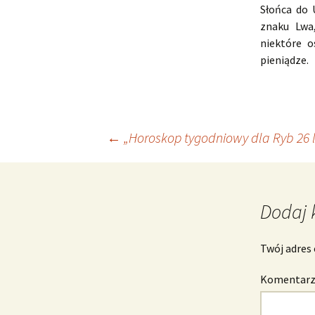
Słońca do 
znaku Lwa
niektóre 
pieniądze.
Nawigacja
←
„Horoskop tygodniowy dla Ryb 26 l
wpisu
Dodaj 
Twój adres 
Komentar