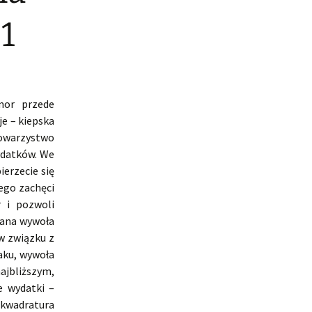
1
mor przede
e – kiepska
towarzystwo
ydatków. We
ierzecie się
zego zachęci
 i pozwoli
rana wywoła
 w związku z
aku, wywoła
najbliższym,
e wydatki –
 kwadratura