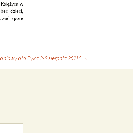
 Księżyca w
ec dzieci,
ować spore
dniowy dla Byka 2-8 sierpnia 2021”
→
*