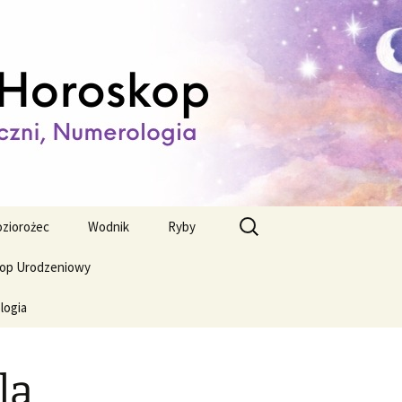
ienny,
Szukaj:
ziorożec
Wodnik
Ryby
op Urodzeniowy
logia
la