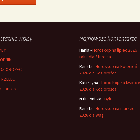
statnie wpisy
Najnowsze komentarze
YBY
Hania
-
Horoskop na lipiec 2026
roku dla Strzelca
ODNIK
Renata
-
Horoskop na kwiecień
OZIOROZEC
2026 dla Koziorożca
TRZELEC
Katarzyna
-
Horoskop na kwieci
KORPION
2026 dla Koziorożca
Nitka Anitka
-
Byk
Renata
-
Horoskop na marzec
2026 dla Wagi