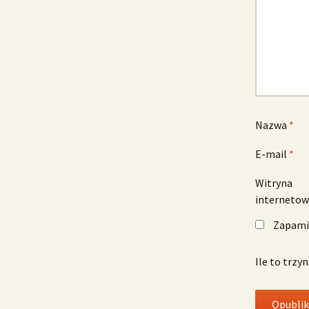
Nazwa
*
E-mail
*
Witryna
interneto
Zapamię
Ile to trzy