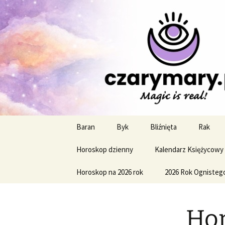
Profesjonalne przepowiednie a
CzaroMaro
miesięczn
Przejdź
Baran
Byk
Bliźnięta
Rak
do
treści
Horoskop dzienny
Kalendarz Księżycowy
Horoskop na 2026 rok
2026 Rok Ognisteg
Hor