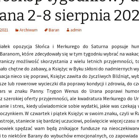
ana 2-8 sierpnia 202
 2021
Archiwum
Baran
admin
iałek opozycja Słońca i Merkurego do Saturna popsuje hu
Baranom, które zdecydowały się w tym tygodniu wybrać na wakacj
aniczy możliwość skorzystania z wielu letnich przyjemności, 
mało chętne do zabawy, a Księżyc w Byku skłoni do nadmiernych w
acja nieco się poprawi, Księżyc zawita do życzliwych Bliźniąt, wyb
sze lub rowerowe wycieczki dla poprawy kondycji i zdrowia, do c
ars w znaku Panny. Trygon Wenus do Urana poprawi humor
 z szerokiej oferty przyjemności, ale kwadratura Merkurego do U
ie i stres, kiedy uświadomicie sobie wydatki, jakie was czekają
oczynkiem. W czwartek i piątek Księżyc w swoim znaku, czyli w R
troje, staniecie się bardziej uczuciowi, poświęcicie więcej czasu 
powiek spędzać wam będą znikające fundusze na nieoczekiwan
 to niektóre Barany do wybuchów emocjonalnych, co zapowiada