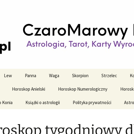
strologiczne
wy horoskop dz
y i tygodniowy
Lew
Panna
Waga
Skorpion
Strzelec
Ko
Horoskop Anielski
Horoskop Numerologiczny
Horosk
o Konia
Książki o astrologii
Polityka prywatności
Astro
oskop tygodniowy d