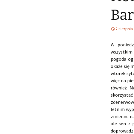
Bar
2 sierpnia
W poniedz
wszystkim 
pogoda ogr
okaże się 
wtorek sytu
więc na pie
również M
skorzystać
zdenerwowan
letnim wyp
zmienne nas
ale sen z 
doprowadzi