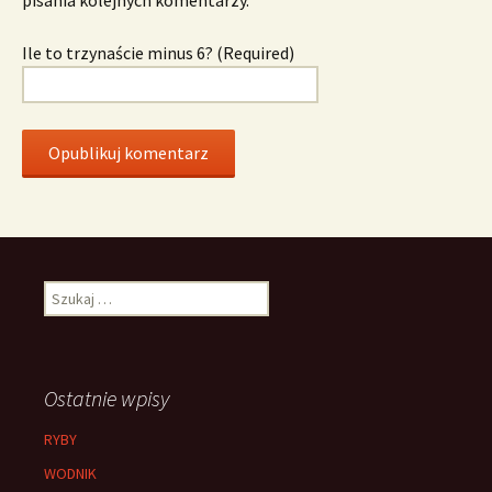
Ile to trzynaście minus 6? (Required)
Szukaj:
Ostatnie wpisy
RYBY
WODNIK