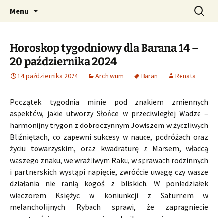
Profesjonalne przepowiednie astrologiczne
Przejdź
Szukaj:
CzaroMarowy horoskop
Menu
do
dzienny, miesięczny i
treści
tygodniowy
Horoskop tygodniowy dla Barana 14 –
20 października 2024
14 października 2024
Archiwum
Baran
Renata
Początek tygodnia minie pod znakiem zmiennych
aspektów, jakie utworzy Słońce w przeciwległej Wadze –
harmonijny trygon z dobroczynnym Jowiszem w życzliwych
Bliźniętach, co zapewni sukcesy w nauce, podróżach oraz
życiu towarzyskim, oraz kwadraturę z Marsem, władcą
waszego znaku, we wrażliwym Raku, w sprawach rodzinnych
i partnerskich wystąpi napięcie, zwróćcie uwagę czy wasze
działania nie ranią kogoś z bliskich. W poniedziałek
wieczorem Księżyc w koniunkcji z Saturnem w
melancholijnych Rybach sprawi, że zapragniecie