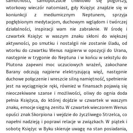
samotności, samopoczucie chwilowo się pogorszy,
wtorkowy wieczór natomiast, gdy Księżyc znajdzie się w
koniunkcji z mediumicznym Neptunem, sprzyja
pogłębionym medytacjom, duchowym wglądom i twórczej
działalności, inspiracji wam nie zabraknie. W środę i
czwartek Księżyc w waszym znaku skłoni do większej
aktywności, po smutku i nostalgii nie zostanie śladu, od
wtorku do czwartku Wenus najpierw w opozycji do Urana,
następnie w trygonie do Neptuna i w końcu w sekstylu do
Plutona zapewni moc uczuciowych wrażeń, zakochane
Barany odczują najpierw elektryzującą więź, następnie
duchowe połączenie i wreszcie silną namiętność, spełnienie
jest na wyciągnięcie ręki, również w finansach pojawią się
nieoczekiwane szanse i możliwości, oliwy do ognia doda
pełnia Księżyca, do której dojdzie w czwartek w waszym
znaku, emocje sięgną zenitu. W czwartek wieczorem Wenus
opuści znak Skorpiona i wejdzie do życzliwego Strzelca, co
napełni nadzieją i poprawi relacje w związkach. W piątek i
sobotę Księżyc w Byku skieruje uwagę na stan posiadania,