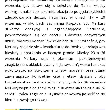
września, gdy ustawi się w sekstylu do Marsa, władcy
waszego znaku, to znakomita okazja do podjęcia szybkich i
zdecydowanych decyzji, natomiast w dniach 17 – 19
września, w okolicach zaćmienia Księżyca, gdy Merkury
utworzy opozycję z ograniczającym Saturnem,
powstrzymajcie się od decyzji, zwłaszcza dotyczących
dzieci, rodziny i kochanków. W dniach 20 – 22 września, gdy
Merkury znajdzie się w kwadraturze do Jowisza, czekają was
biesiady i spotkania w licznym gronie. Między 23 a 26
września Merkury wraz z planetami pokoleniowymi
znajdzie się w układzie zwanym „latawcem”, warto ten czas
wykorzystać na stworzenie „mapy marzeń” oraz planu
zawierającego konkretne cele i etapy działań , aby
konsekwentnie realizować to w przyszłości. 26 września
Merkury wejdzie do znaku Wagi a 30 września znajdzie się „w
sercu” Słońca, tego dnia uzyskacie całkowitą jasność co do
kierunku swojego rozwoju.