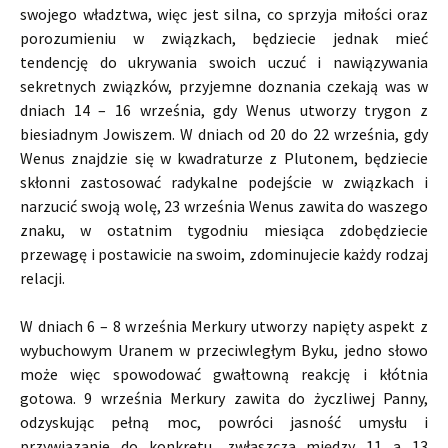
swojego władztwa, więc jest silna, co sprzyja miłości oraz
porozumieniu w związkach, będziecie jednak mieć
tendencję do ukrywania swoich uczuć i nawiązywania
sekretnych związków, przyjemne doznania czekają was w
dniach 14 – 16 września, gdy Wenus utworzy trygon z
biesiadnym Jowiszem. W dniach od 20 do 22 września, gdy
Wenus znajdzie się w kwadraturze z Plutonem, będziecie
skłonni zastosować radykalne podejście w związkach i
narzucić swoją wolę, 23 września Wenus zawita do waszego
znaku, w ostatnim tygodniu miesiąca zdobędziecie
przewagę i postawicie na swoim, zdominujecie każdy rodzaj
relacji.
W dniach 6 – 8 września Merkury utworzy napięty aspekt z
wybuchowym Uranem w przeciwległym Byku, jedno słowo
może więc spowodować gwałtowną reakcję i kłótnia
gotowa. 9 września Merkury zawita do życzliwej Panny,
odzyskując pełną moc, powróci jasność umysłu i
przywiązanie do konkretu, zwłaszcza między 11 a 13