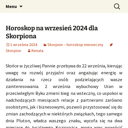
Profesjonalne przepowiednie astrologiczne
Przejdź
Szukaj:
CzaroMarowy horoskop
Menu
do
dzienny, miesięczny i
treści
tygodniowy
Horoskop na wrzesień 2024 dla
Skorpiona
1 września 2024
Skorpion – horoskop miesieczny
Skorpion
Renata
Słońce w życzliwej Pannie przebywa do 22 września, kierując
uwagę na rozwój przyjaźni oraz angażując energię w
działania na rzecz osób podzielających wasze
zainteresowania. 2 września wybuchowy Uran w
przeciwległym Byku zmieni bieg na wsteczny, co uspokoi w
nadchodzących miesiącach relacje z partnerami zarówno
osobistymi, jak i biznesowymi, pozwoli przystosować się do
zmian zachodzących w niektórych związkach, tego samego
dnia Pluton, władca waszego znaku, wycofa się na dwa
miesiące do życzliwego Koziorożca, mogą więc powrócić