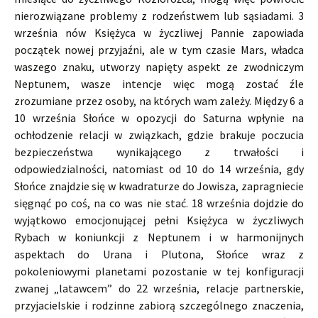
nierozwiązane problemy z rodzeństwem lub sąsiadami. 3
września nów Księżyca w życzliwej Pannie zapowiada
początek nowej przyjaźni, ale w tym czasie Mars, władca
waszego znaku, utworzy napięty aspekt ze zwodniczym
Neptunem, wasze intencje więc mogą zostać źle
zrozumiane przez osoby, na których wam zależy. Między 6 a
10 września Słońce w opozycji do Saturna wpłynie na
ochłodzenie relacji w związkach, gdzie brakuje poczucia
bezpieczeństwa wynikającego z trwałości i
odpowiedzialności, natomiast od 10 do 14 września, gdy
Słońce znajdzie się w kwadraturze do Jowisza, zapragniecie
sięgnąć po coś, na co was nie stać. 18 września dojdzie do
wyjątkowo emocjonującej pełni Księżyca w życzliwych
Rybach w koniunkcji z Neptunem i w harmonijnych
aspektach do Urana i Plutona, Słońce wraz z
pokoleniowymi planetami pozostanie w tej konfiguracji
zwanej „latawcem” do 22 września, relacje partnerskie,
przyjacielskie i rodzinne zabiorą szczególnego znaczenia,