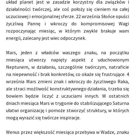
układ planet jest w zasadzie korzystny dla związków i
działalności twórczej, ale coś położy się cieniem na całej
uczuciowej i emocjonalnej sferze. 22 września Słońce opuści
życzliwą Pannę i wkroczy do kompromisowej Wagi
rozpoczynając miesiąc, w którym zwykle brakuje wam
energii, zalecany jest wiec odpoczynek.
Mars, jeden z władców waszego znaku, na początku
miesiąca utworzy napięty aspekt z uduchowionym
Neptunem, w działaniu, szczególnie twórczym, natraficie
na niepewność i brak konkretów, co okaże się frustrujące. 4
września Mars zmieni znak i wkroczy do życzliwego Raka,
ale straci możliwość konstruktywnego działania, trzeba się
bowiem będzie liczyć z uczuciami innych. W ostatnich
dniach miesiąca Mars w trygonie do stabilizującego Saturna
ułatwi organizację i pomoże stworzyć struktury, w których
mogą wyrazić się twórcze inspiracje.
Wenus przez większość miesiąca przebywa w Wadze, znaku