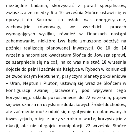
niezbędne badania, skorzystać z porad specjalistów,
zwłaszcza że między 6 a 10 września Słońce ustawi się w
opozycji do Saturna, co osłabi was energetycznie,
zachowajcie równowagę we wszelkich pracach
wymagających wysiłku, również w finansach nastąpi
zahamowanie, niektóre Lwy będą zmuszone odłożyć na
później realizację planowanej inwestycji. Od 10 do 14
września natomiast kwadratura Słońca do Jowisza sprawi,
że szarpniecie się na coś, na co was nie stać. 18 września
dojdzie do pełni i zaćmienia Księżyca w Rybach w koniunkcji
ze zwodniczym Neptunem, przy czym planety pokoleniowe
– Uran, Neptun i Pluton, ustawią się wraz ze Słońcem w
konfiguracji zwanej „latawcem”, pod wpływem tego
korzystnego układu pozostaniecie do 22 września, pojawi
się wiec szansa na uzyskanie dodatkowych źródeł dochodów,
ale zaćmienie może odbić się negatywnie na planowanych
inwestycjach, miejcie oczy szeroko otwarte, korzystajcie z
okazji, ale nie ulegajcie manipulacji. 22 września Słońce