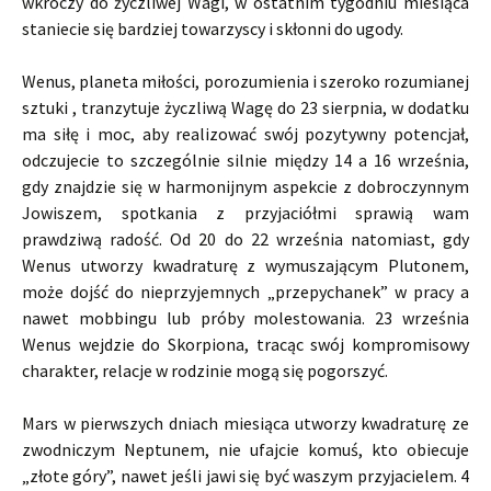
wkroczy do życzliwej Wagi, w ostatnim tygodniu miesiąca
staniecie się bardziej towarzyscy i skłonni do ugody.
Wenus, planeta miłości, porozumienia i szeroko rozumianej
sztuki , tranzytuje życzliwą Wagę do 23 sierpnia, w dodatku
ma siłę i moc, aby realizować swój pozytywny potencjał,
odczujecie to szczególnie silnie między 14 a 16 września,
gdy znajdzie się w harmonijnym aspekcie z dobroczynnym
Jowiszem, spotkania z przyjaciółmi sprawią wam
prawdziwą radość. Od 20 do 22 września natomiast, gdy
Wenus utworzy kwadraturę z wymuszającym Plutonem,
może dojść do nieprzyjemnych „przepychanek” w pracy a
nawet mobbingu lub próby molestowania. 23 września
Wenus wejdzie do Skorpiona, tracąc swój kompromisowy
charakter, relacje w rodzinie mogą się pogorszyć.
Mars w pierwszych dniach miesiąca utworzy kwadraturę ze
zwodniczym Neptunem, nie ufajcie komuś, kto obiecuje
„złote góry”, nawet jeśli jawi się być waszym przyjacielem. 4