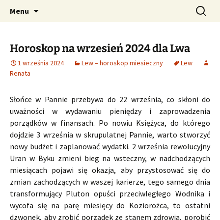
Profesjonalne przepowiednie astrologiczne
Przejdź
Szukaj:
CzaroMarowy horoskop
Menu
do
dzienny, miesięczny i
treści
tygodniowy
Horoskop na wrzesień 2024 dla Lwa
1 września 2024
Lew – horoskop miesieczny
Lew
Renata
Słońce w Pannie przebywa do 22 września, co skłoni do
uważności w wydawaniu pieniędzy i zaprowadzenia
porządków w finansach. Po nowiu Księżyca, do którego
dojdzie 3 września w skrupulatnej Pannie, warto stworzyć
nowy budżet i zaplanować wydatki. 2 września rewolucyjny
Uran w Byku zmieni bieg na wsteczny, w nadchodzących
miesiącach pojawi się okazja, aby przystosować się do
zmian zachodzących w waszej karierze, tego samego dnia
transformujący Pluton opuści przeciwległego Wodnika i
wycofa się na parę miesięcy do Koziorożca, to ostatni
dzwonek, aby zrobić porządek ze stanem zdrowia, porobić