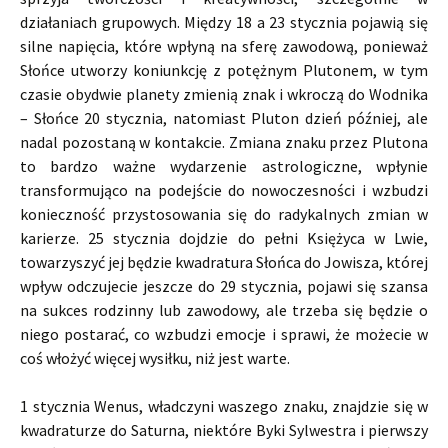
działaniach grupowych. Między 18 a 23 stycznia pojawią się
silne napięcia, które wpłyną na sferę zawodową, ponieważ
Słońce utworzy koniunkcję z potężnym Plutonem, w tym
czasie obydwie planety zmienią znak i wkroczą do Wodnika
– Słońce 20 stycznia, natomiast Pluton dzień później, ale
nadal pozostaną w kontakcie. Zmiana znaku przez Plutona
to bardzo ważne wydarzenie astrologiczne, wpłynie
transformująco na podejście do nowoczesności i wzbudzi
konieczność przystosowania się do radykalnych zmian w
karierze. 25 stycznia dojdzie do pełni Księżyca w Lwie,
towarzyszyć jej będzie kwadratura Słońca do Jowisza, której
wpływ odczujecie jeszcze do 29 stycznia, pojawi się szansa
na sukces rodzinny lub zawodowy, ale trzeba się będzie o
niego postarać, co wzbudzi emocje i sprawi, że możecie w
coś włożyć więcej wysiłku, niż jest warte.
1 stycznia Wenus, władczyni waszego znaku, znajdzie się w
kwadraturze do Saturna, niektóre Byki Sylwestra i pierwszy