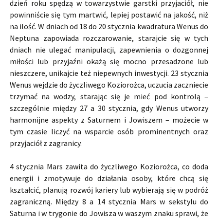
dzień roku spędzą w towarzystwie garstki przyjaciół, nie
powinniście się tym martwić, lepiej postawić na jakość, niż
na ilość. W dniach od 18 do 20 stycznia kwadratura Wenus do
Neptuna zapowiada rozczarowanie, starajcie się w tych
dniach nie ulegać manipulacji, zapewnienia o dozgonnej
miłości lub przyjaźni okażą się mocno przesadzone lub
nieszczere, unikajcie też niepewnych inwestycji. 23 stycznia
Wenus wejdzie do życzliwego Koziorożca, uczucia zaczniecie
trzymać na wodzy, starając się je mieć pod kontrolą –
szczególnie między 27 a 30 stycznia, gdy Wenus utworzy
harmonijne aspekty z Saturnem i Jowiszem – możecie w
tym czasie liczyć na wsparcie osób prominentnych oraz
przyjaciół z zagranicy.
4 stycznia Mars zawita do życzliwego Koziorożca, co doda
energii i zmotywuje do działania osoby, które chcą się
kształcić, planują rozwój kariery lub wybierają się w podróż
zagraniczną. Między 8 a 14 stycznia Mars w sekstylu do
Saturna i w trygonie do Jowisza w waszym znaku sprawi, że