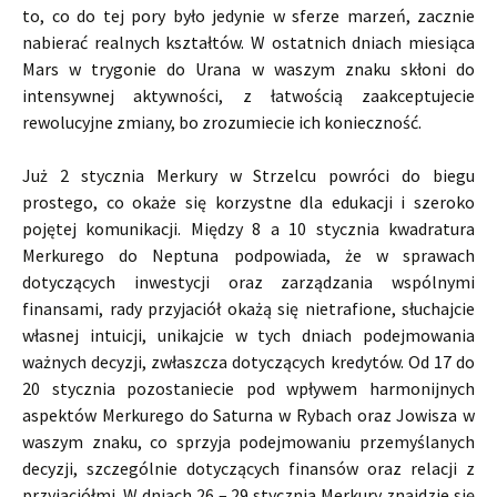
to, co do tej pory było jedynie w sferze marzeń, zacznie
nabierać realnych kształtów. W ostatnich dniach miesiąca
Mars w trygonie do Urana w waszym znaku skłoni do
intensywnej aktywności, z łatwością zaakceptujecie
rewolucyjne zmiany, bo zrozumiecie ich konieczność.
Już 2 stycznia Merkury w Strzelcu powróci do biegu
prostego, co okaże się korzystne dla edukacji i szeroko
pojętej komunikacji. Między 8 a 10 stycznia kwadratura
Merkurego do Neptuna podpowiada, że w sprawach
dotyczących inwestycji oraz zarządzania wspólnymi
finansami, rady przyjaciół okażą się nietrafione, słuchajcie
własnej intuicji, unikajcie w tych dniach podejmowania
ważnych decyzji, zwłaszcza dotyczących kredytów. Od 17 do
20 stycznia pozostaniecie pod wpływem harmonijnych
aspektów Merkurego do Saturna w Rybach oraz Jowisza w
waszym znaku, co sprzyja podejmowaniu przemyślanych
decyzji, szczególnie dotyczących finansów oraz relacji z
przyjaciółmi. W dniach 26 – 29 stycznia Merkury znajdzie się