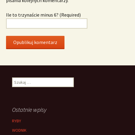
pisania kolejnych komentarzy.
Ile to trzynaście minus 6? (Required)
Szukaj:
Ostatnie wpisy
RYBY
WODNIK