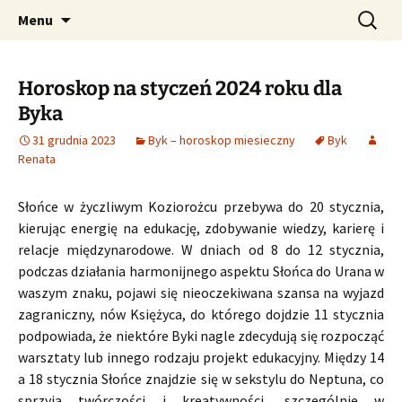
Profesjonalne przepowiednie astrologiczne
Przejdź
Szukaj:
CzaroMarowy horoskop
Menu
do
dzienny, miesięczny i
treści
tygodniowy
Horoskop na styczeń 2024 roku dla
Byka
31 grudnia 2023
Byk – horoskop miesieczny
Byk
Renata
Słońce w życzliwym Koziorożcu przebywa do 20 stycznia,
kierując energię na edukację, zdobywanie wiedzy, karierę i
relacje międzynarodowe. W dniach od 8 do 12 stycznia,
podczas działania harmonijnego aspektu Słońca do Urana w
waszym znaku, pojawi się nieoczekiwana szansa na wyjazd
zagraniczny, nów Księżyca, do którego dojdzie 11 stycznia
podpowiada, że niektóre Byki nagle zdecydują się rozpocząć
warsztaty lub innego rodzaju projekt edukacyjny. Między 14
a 18 stycznia Słońce znajdzie się w sekstylu do Neptuna, co
sprzyja twórczości i kreatywności, szczególnie w