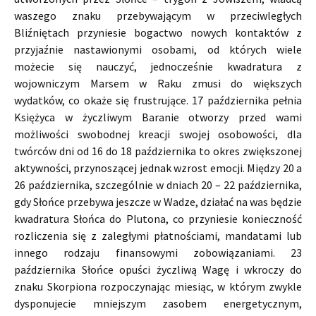
waszego znaku przebywającym w przeciwległych
Bliźniętach przyniesie bogactwo nowych kontaktów z
przyjaźnie nastawionymi osobami, od których wiele
możecie się nauczyć, jednocześnie kwadratura z
wojowniczym Marsem w Raku zmusi do większych
wydatków, co okaże się frustrujące. 17 października pełnia
Księżyca w życzliwym Baranie otworzy przed wami
możliwości swobodnej kreacji swojej osobowości, dla
twórców dni od 16 do 18 października to okres zwiększonej
aktywności, przynoszącej jednak wzrost emocji. Między 20 a
26 października, szczególnie w dniach 20 – 22 października,
gdy Słońce przebywa jeszcze w Wadze, działać na was będzie
kwadratura Słońca do Plutona, co przyniesie konieczność
rozliczenia się z zaległymi płatnościami, mandatami lub
innego rodzaju finansowymi zobowiązaniami. 23
października Słońce opuści życzliwą Wagę i wkroczy do
znaku Skorpiona rozpoczynając miesiąc, w którym zwykle
dysponujecie mniejszym zasobem energetycznym,