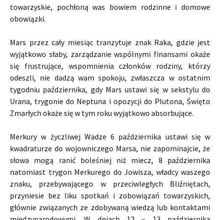
towarzyskie, pochłoną was bowiem rodzinne i domowe
obowiązki.
Mars przez cały miesiąc tranzytuje znak Raka, gdzie jest
wyjątkowo słaby, zarządzanie wspólnymi finansami okaże
się frustrujące, wspomnienia członków rodziny, którzy
odeszli, nie dadzą wam spokoju, zwłaszcza w ostatnim
tygodniu października, gdy Mars ustawi się w sekstylu do
Urana, trygonie do Neptuna i opozycji do Plutona, Święto
Zmarłych okaże się w tym roku wyjątkowo absorbujące.
Merkury w życzliwej Wadze 6 października ustawi się w
kwadraturze do wojowniczego Marsa, nie zapominajcie, że
słowa mogą ranić boleśniej niż miecz, 8 października
natomiast trygon Merkurego do Jowisza, władcy waszego
znaku, przebywającego w przeciwległych Bliźniętach,
przyniesie bez liku spotkań i zobowiązań towarzyskich,
głównie związanych ze zdobywaną wiedzą lub kontaktami
międzynarodowymi. W dniach 12 – 13 października