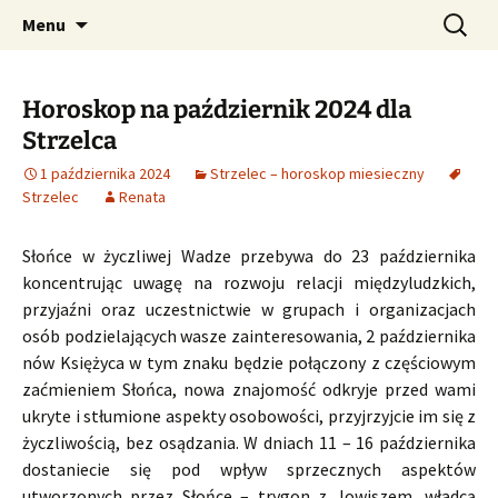
Profesjonalne przepowiednie astrologiczne
Przejdź
Szukaj:
CzaroMarowy horoskop
Menu
do
dzienny, miesięczny i
treści
tygodniowy
Horoskop na październik 2024 dla
Strzelca
1 października 2024
Strzelec – horoskop miesieczny
Strzelec
Renata
Słońce w życzliwej Wadze przebywa do 23 października
koncentrując uwagę na rozwoju relacji międzyludzkich,
przyjaźni oraz uczestnictwie w grupach i organizacjach
osób podzielających wasze zainteresowania, 2 października
nów Księżyca w tym znaku będzie połączony z częściowym
zaćmieniem Słońca, nowa znajomość odkryje przed wami
ukryte i stłumione aspekty osobowości, przyjrzyjcie im się z
życzliwością, bez osądzania. W dniach 11 – 16 października
dostaniecie się pod wpływ sprzecznych aspektów
utworzonych przez Słońce – trygon z Jowiszem, władcą