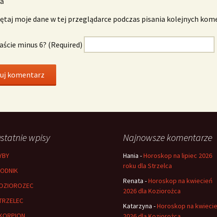
wa
taj moje dane w tej przeglądarce podczas pisania kolejnych kom
naście minus 6? (Required)
statnie wpisy
Najnowsze komentarze
YBY
Hania
-
Horoskop na lipiec 2026
roku dla Strzelca
ODNIK
Renata
-
Horoskop na kwiecień
OZIOROZEC
2026 dla Koziorożca
TRZELEC
Katarzyna
-
Horoskop na kwieci
KORPION
2026 dla Koziorożca