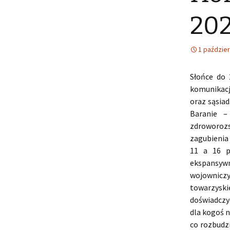
202
1 paździer
Słońce do 
komunikacj
oraz sąsiad
Baranie –
zdroworoz
zagubienia
11 a 16 p
ekspansywn
wojowniczy
towarzyski
doświadczy
dla kogoś n
co rozbudz