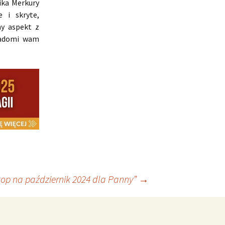
nika Merkury
 i skryte,
ny aspekt z
iadomi wam
op na październik 2024 dla Panny”
→