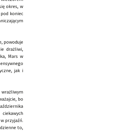
ię okres, w
e pod koniec
aniczającym
ne, powoduje
e drażliwi,
ika, Mars w
intensywnego
czne, jak i
e wrażliwym
ważajcie, bo
aździernika
 ciekawych
w przyjaźń.
 dzienne to,