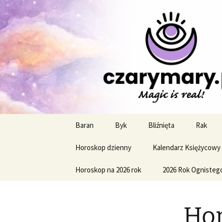
Profesjonalne przepowiednie a
CzaroMaro
miesięczn
Przejdź
Baran
Byk
Bliźnięta
Rak
do
treści
Horoskop dzienny
Kalendarz Księżycowy
Horoskop na 2026 rok
2026 Rok Ognisteg
Hor