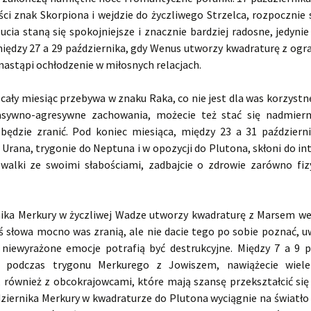
ci znak Skorpiona i wejdzie do życzliwego Strzelca, rozpocznie s
cia staną się spokojniejsze i znacznie bardziej radosne, jedyni
między 27 a 29 października, gdy Wenus utworzy kwadraturę z ogr
astąpi ochłodzenie w miłosnych relacjach.
cały miesiąc przebywa w znaku Raka, co nie jest dla was korzyst
ywno-agresywne zachowania, możecie też stać się nadmierni
będzie zranić. Pod koniec miesiąca, między 23 a 31 październ
 Urana, trygonie do Neptuna i w opozycji do Plutona, skłoni do 
i walki ze swoimi słabościami, zadbajcie o zdrowie zarówno fizy
nika Merkury w życzliwej Wadze utworzy kwadraturę z Marsem w
ś słowa mocno was zranią, ale nie dacie tego po sobie poznać, u
 niewyrażone emocje potrafią być destrukcyjne. Między 7 a 9 p
, podczas trygonu Merkurego z Jowiszem, nawiążecie wiele
 również z obcokrajowcami, które mają szansę przekształcić się 
dziernika Merkury w kwadraturze do Plutona wyciągnie na światło