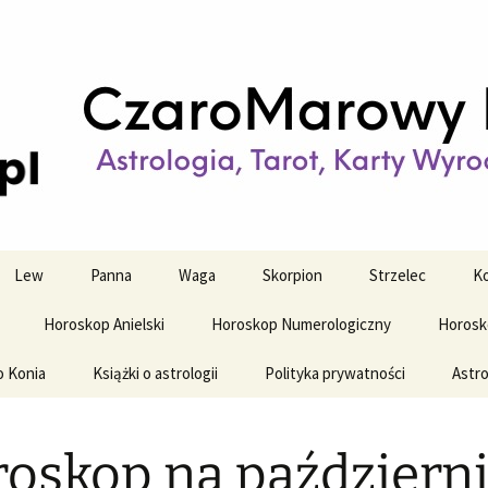
strologiczne
wy horoskop dz
y i tygodniowy
Lew
Panna
Waga
Skorpion
Strzelec
Ko
Horoskop Anielski
Horoskop Numerologiczny
Horosk
o Konia
Książki o astrologii
Polityka prywatności
Astro
oskop na październ