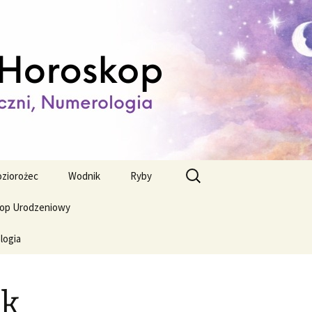
ienny,
Szukaj:
ziorożec
Wodnik
Ryby
op Urodzeniowy
logia
ik