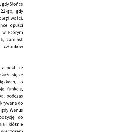
, gdy Słońce
22-go, gdy
egliwości,
ońce opuści
, w którym
li, zamiast
h członków
 aspekt ze
okaże się ze
iązkach, to
ą funkcję,
ka, podczas
skrywana do
, gdy Wenus
pozycję do
a i kłótnie
a wieczorem