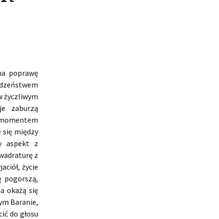
 na poprawę
rodzeństwem
 w życzliwym
je zaburzą
t momentem
 się między
y aspekt z
wadraturę z
ciół, życie
ę pogorszą,
a okażą się
wym Baranie,
ić do głosu