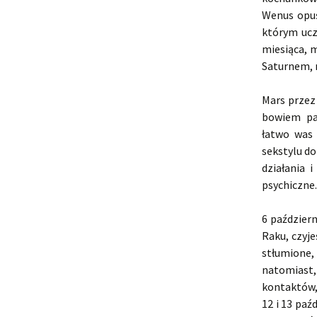
Wenus opuś
którym uczu
miesiąca, 
Saturnem, n
Mars przez 
bowiem pas
łatwo was 
sekstylu do
działania 
psychiczne.
6 paździer
Raku, czyje
stłumione,
natomiast
kontaktów,
12 i 13 paź