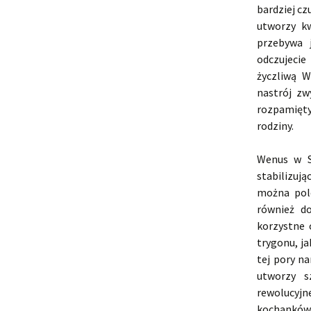
bardziej cz
utworzy k
przebywa 
odczujecie
życzliwą 
nastrój zw
rozpamięt
rodziny.
Wenus w S
stabilizują
można pole
również d
korzystne 
trygonu, j
tej pory n
utworzy s
rewolucyjn
kochanków 