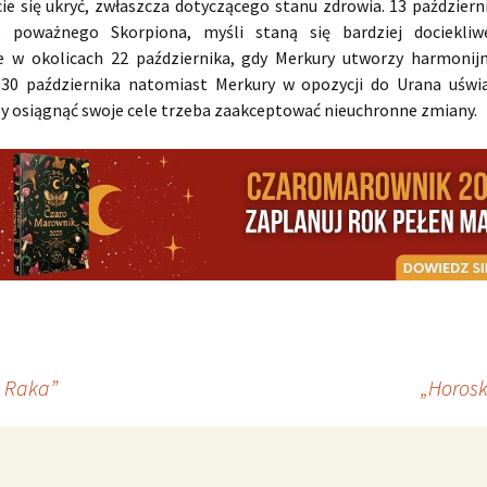
cie się ukryć, zwłaszcza dotyczącego stanu zdrowia. 13 paździer
o poważnego Skorpiona, myśli staną się bardziej dociekliwe
e w okolicach 22 października, gdy Merkury utworzy harmonij
 30 października natomiast Merkury w opozycji do Urana uśw
by osiągnąć swoje cele trzeba zaakceptować nieuchronne zmiany.
a Raka”
„Horosk