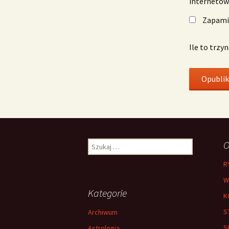
interneto
Zapamię
Ile to trzy
Szukaj:
O
R
W
Kategorie
K
S
Archiwum
S
Astrologia