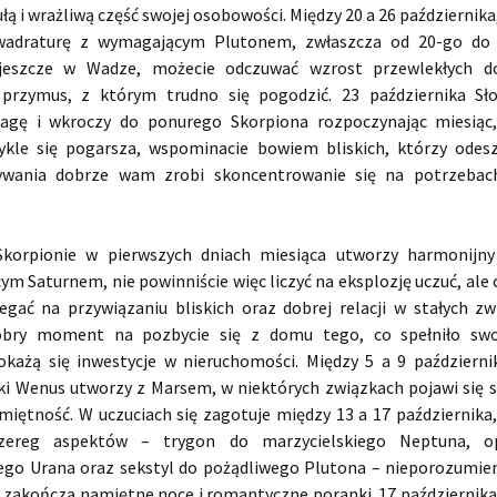
ułą i wrażliwą część swojej osobowości. Między 20 a 26 października
wadraturę z wymagającym Plutonem, zwłaszcza od 20-go do 
jeszcze w Wadze, możecie odczuwać wzrost przewlekłych dol
 przymus, z którym trudno się pogodzić. 23 października Sł
Wagę i wkroczy do ponurego Skorpiona rozpoczynając miesiąc
ykle się pogarsza, wspominacie bowiem bliskich, którzy odesz
ywania dobrze wam zrobi skoncentrowanie się na potrzebac
korpionie w pierwszych dniach miesiąca utworzy harmonijny
cym Saturnem, nie powinniście więc liczyć na eksplozję uczuć, ale 
gać na przywiązaniu bliskich oraz dobrej relacji w stałych zw
obry moment na pozbycie się z domu tego, co spełniło swoj
okażą się inwestycje w nieruchomości. Między 5 a 9 październi
aki Wenus utworzy z Marsem, w niektórych związkach pojawi się 
amiętność. W uczuciach się zagotuje między 13 a 17 października
zereg aspektów – trygon do marzycielskiego Neptuna, o
ego Urana oraz sekstyl do pożądliwego Plutona – nieporozumieni
zakończą namiętne noce i romantyczne poranki. 17 październik