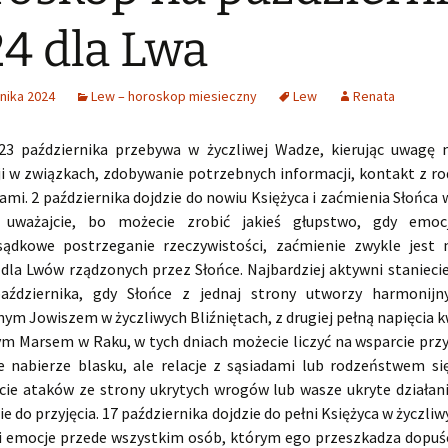
4 dla Lwa
nika 2024
Lew – horoskop miesieczny
Lew
Renata
23 października przebywa w życzliwej Wadze, kierując uwagę
i w związkach, zdobywanie potrzebnych informacji, kontakt z 
ami. 2 października dojdzie do nowiu Księżyca i zaćmienia Słońca
 uważajcie, bo możecie zrobić jakieś głupstwo, gdy emoc
sądkowe postrzeganie rzeczywistości, zaćmienie zwykle jes
 dla Lwów rządzonych przez Słońce. Najbardziej aktywni staniecie
aździernika, gdy Słońce z jednaj strony utworzy harmonijn
ym Jowiszem w życzliwych Bliźniętach, z drugiej pełną napięcia k
m Marsem w Raku, w tych dniach możecie liczyć na wsparcie przyja
e nabierze blasku, ale relacje z sąsiadami lub rodzeństwem si
cie ataków ze strony ukrytych wrogów lub wasze ukryte działani
ie do przyjęcia. 17 października dojdzie do pełni Księżyca w życzli
i emocje przede wszystkim osób, którym ego przeszkadza dopuśc