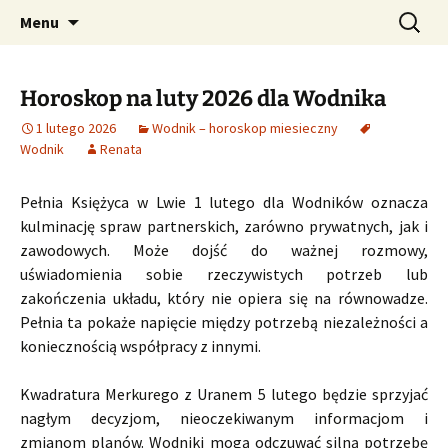
Profesjonalne przepowiednie astrologiczne
Przejdź
Szukaj:
CzaroMarowy horoskop
Menu
do
dzienny, miesięczny i
treści
tygodniowy
Horoskop na luty 2026 dla Wodnika
1 lutego 2026
Wodnik – horoskop miesieczny
Wodnik
Renata
Pełnia Księżyca w Lwie 1 lutego dla Wodników oznacza
kulminację spraw partnerskich, zarówno prywatnych, jak i
zawodowych. Może dojść do ważnej rozmowy,
uświadomienia sobie rzeczywistych potrzeb lub
zakończenia układu, który nie opiera się na równowadze.
Pełnia ta pokaże napięcie między potrzebą niezależności a
koniecznością współpracy z innymi.
Kwadratura Merkurego z Uranem 5 lutego będzie sprzyjać
nagłym decyzjom, nieoczekiwanym informacjom i
zmianom planów. Wodniki mogą odczuwać silną potrzebę