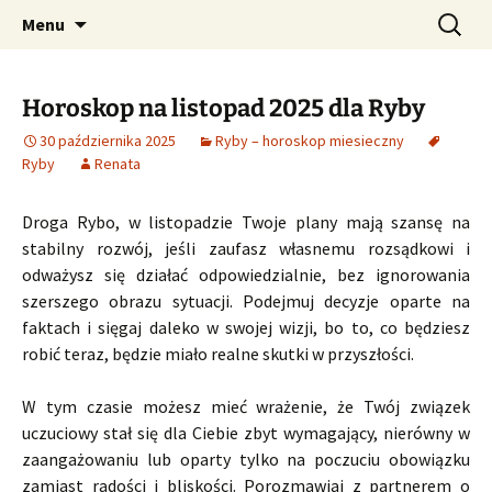
Profesjonalne przepowiednie astrologiczne
Przejdź
Szukaj:
CzaroMarowy horoskop
Menu
do
dzienny, miesięczny i
treści
tygodniowy
Horoskop na listopad 2025 dla Ryby
30 października 2025
Ryby – horoskop miesieczny
Ryby
Renata
Droga Rybo, w listopadzie Twoje plany mają szansę na
stabilny rozwój, jeśli zaufasz własnemu rozsądkowi i
odważysz się działać odpowiedzialnie, bez ignorowania
szerszego obrazu sytuacji. Podejmuj decyzje oparte na
faktach i sięgaj daleko w swojej wizji, bo to, co będziesz
robić teraz, będzie miało realne skutki w przyszłości.
W tym czasie możesz mieć wrażenie, że Twój związek
uczuciowy stał się dla Ciebie zbyt wymagający, nierówny w
zaangażowaniu lub oparty tylko na poczuciu obowiązku
zamiast radości i bliskości. Porozmawiaj z partnerem o