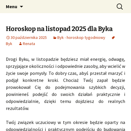
Profesjonalne przepowiednie astrologiczne
Przejdź
Szukaj:
CzaroMarowy horoskop
Menu
do
dzienny, miesięczny i
treści
tygodniowy
Horoskop na listopad 2025 dla Byka
30 października 2025
Byk - horoskop tygodniowy
Byk
Renata
Drogi Byku, w listopadzie będziesz miał energię, odwagę,
sprzyjające okoliczności i odpowiednie zasoby, aby wcielić w
życie swoje pomysły. To dobry czas, abyś przestał marzyć i
podjął konkretne kroki. Chociaż Twój zapał będzie
prowokował Cię do podejmowania szybkich decyzji,
powinieneś podejść do swoich działań praktycznie i
odpowiedzialnie, dzięki temu dojdziesz do realnych
rezultatów.
Twój związek uczuciowy w tym okresie będzie oparty na
odpowiedzialności i praktycznym podejściu do budowania