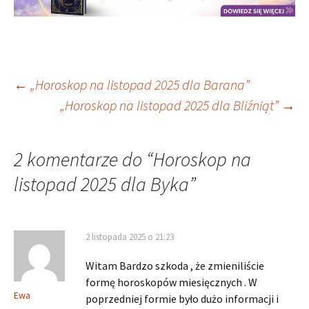
Nawigacja
←
„Horoskop na listopad 2025 dla Barana”
„Horoskop na listopad 2025 dla Bliźniąt”
→
wpisu
2 komentarze do “
Horoskop na
listopad 2025 dla Byka
”
2 listopada 2025 o 21:23
Witam Bardzo szkoda , że zmieniliście
formę horoskopów miesięcznych . W
Ewa
poprzedniej formie było dużo informacji i