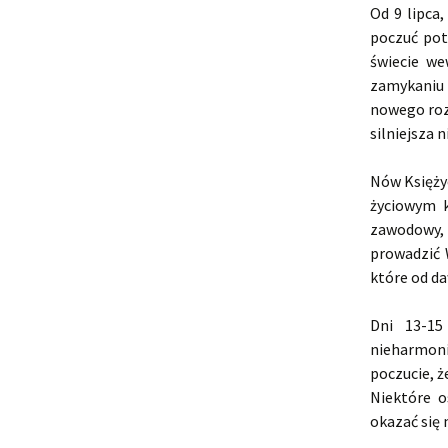
Od 9 lipca
poczuć pot
świecie we
zamykaniu 
nowego rozd
silniejsza 
Nów Księży
życiowym k
zawodowy, 
prowadzić 
które od da
Dni 13-15
nieharmon
poczucie, ż
Niektóre 
okazać się 