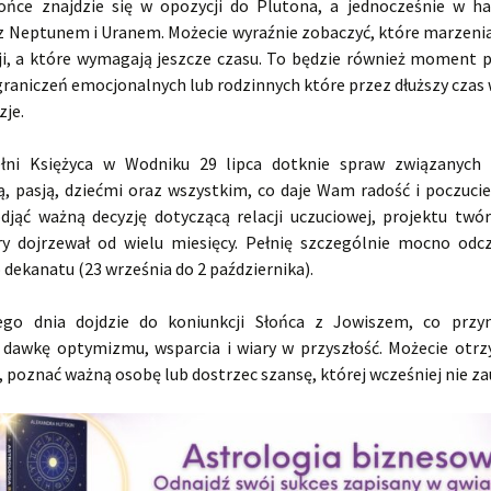
łońce znajdzie się w opozycji do Plutona, a jednocześnie w h
z Neptunem i Uranem. Możecie wyraźnie zobaczyć, które marzeni
cji, a które wymagają jeszcze czasu. To będzie również moment 
raniczeń emocjonalnych lub rodzinnych które przez dłuższy czas 
zje.
łni Księżyca w Wodniku 29 lipca dotknie spraw związanych 
ą, pasją, dziećmi oraz wszystkim, co daje Wam radość i poczucie 
djąć ważną decyzję dotyczącą relacji uczuciowej, projektu twó
ry dojrzewał od wielu miesięcy. Pełnię szczególnie mocno odc
dekanatu (23 września do 2 października).
go dnia dojdzie do koniunkcji Słońca z Jowiszem, co przy
dawkę optymizmu, wsparcia i wiary w przyszłość. Możecie otr
poznać ważną osobę lub dostrzec szansę, której wcześniej nie za