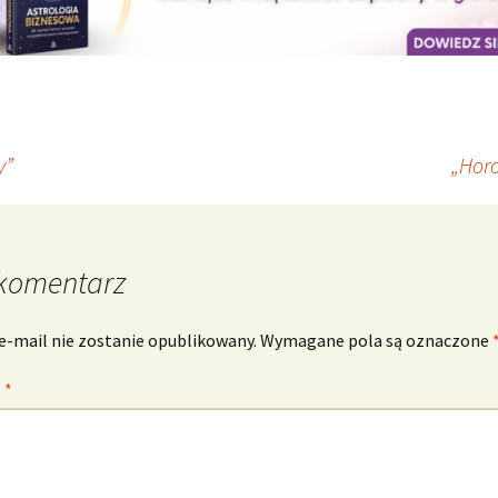
y”
„Horo
komentarz
e-mail nie zostanie opublikowany.
Wymagane pola są oznaczone
z
*