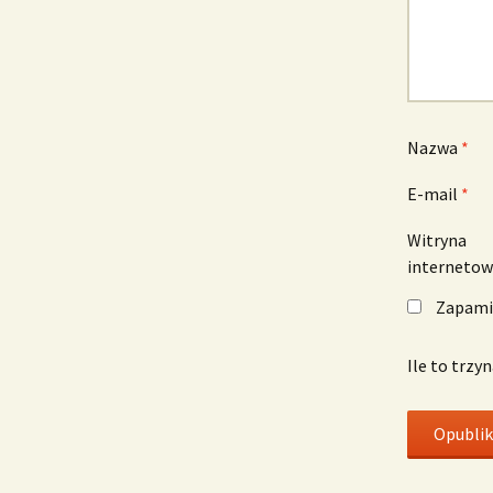
Nazwa
*
E-mail
*
Witryna
interneto
Zapamię
Ile to trzy