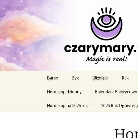
Profesjonalne przepowiednie a
CzaroMaro
miesięczn
Przejdź
Baran
Byk
Bliźnięta
Rak
do
treści
Horoskop dzienny
Kalendarz Księżycowy
Horoskop na 2026 rok
2026 Rok Ognisteg
Hor