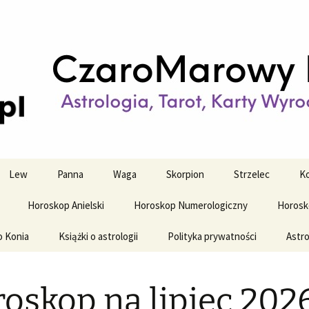
strologiczne
wy horoskop dz
y i tygodniowy
Lew
Panna
Waga
Skorpion
Strzelec
Ko
Horoskop Anielski
Horoskop Numerologiczny
Horosk
o Konia
Książki o astrologii
Polityka prywatności
Astro
oskop na lipiec 202