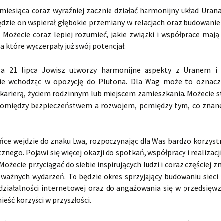
miesiąca coraz wyraźniej zacznie działać harmonijny układ Urana
ędzie on wspierał głębokie przemiany w relacjach oraz budowanie 
. Możecie coraz lepiej rozumieć, jakie związki i współprace maj
 a które wyczerpały już swój potencjał.
 a 21 lipca Jowisz utworzy harmonijne aspekty z Uranem i
nie wchodząc w opozycję do Plutona. Dla Wag może to oznacz
 karierą, życiem rodzinnym lub miejscem zamieszkania. Możecie s
między bezpieczeństwem a rozwojem, pomiędzy tym, co znane
ońce wejdzie do znaku Lwa, rozpoczynając dla Was bardzo korzyst
cznego. Pojawi się więcej okazji do spotkań, współpracy i realizac
Możecie przyciągać do siebie inspirujących ludzi i coraz częściej z
ważnych wydarzeń. To będzie okres sprzyjający budowaniu sieci
 działalności internetowej oraz do angażowania się w przedsięwzi
eść korzyści w przyszłości.