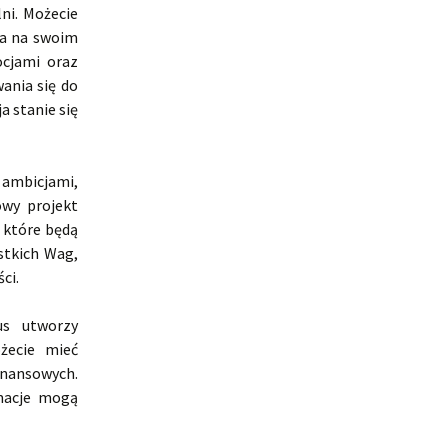
ni. Możecie
ia na swoim
ocjami oraz
ania się do
a stanie się
 ambicjami,
owy projekt
 które będą
stkich Wag,
ci.
us utworzy
żecie mieć
finansowych.
macje mogą