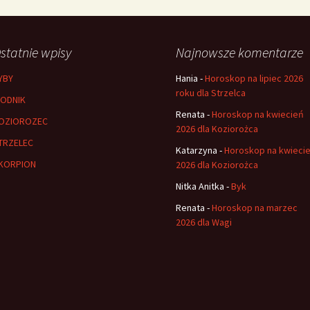
statnie wpisy
Najnowsze komentarze
YBY
Hania
-
Horoskop na lipiec 2026
roku dla Strzelca
ODNIK
Renata
-
Horoskop na kwiecień
OZIOROZEC
2026 dla Koziorożca
TRZELEC
Katarzyna
-
Horoskop na kwieci
KORPION
2026 dla Koziorożca
Nitka Anitka
-
Byk
Renata
-
Horoskop na marzec
2026 dla Wagi