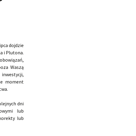
ipca dojdzie
 i Plutona.
zobowiązań,
 poza Waszą
inwestycji,
akże moment
twa.
olejnych dni
owymi lub
korekty lub