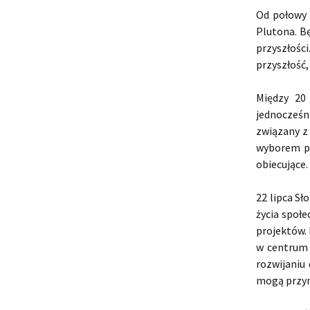
Od połowy 
Plutona. B
przyszłości
przyszłość,
Między 20
jednocześ
związany z
wyborem po
obiecujące.
22 lipca Sł
życia społe
projektów. 
w centrum 
rozwijaniu
mogą przyni