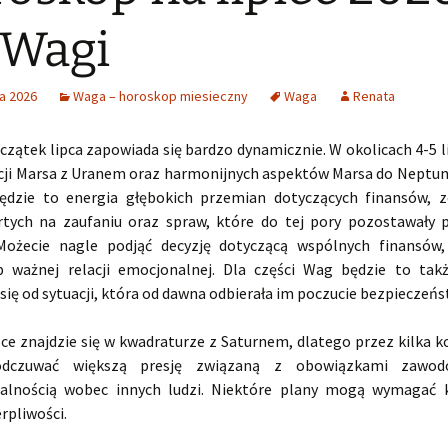
 Wagi
a 2026
Waga – horoskop miesieczny
Waga
Renata
zątek lipca zapowiada się bardzo dynamicznie. W okolicach 4-5 l
cji Marsa z Uranem oraz harmonijnych aspektów Marsa do Neptuna
dzie to energia głębokich przemian dotyczących finansów, 
artych na zaufaniu oraz spraw, które do tej pory pozostawały
Możecie nagle podjąć decyzję dotyczącą wspólnych finansów, 
b ważnej relacji emocjonalnej. Dla części Wag będzie to t
się od sytuacji, która od dawna odbierała im poczucie bezpieczeńs
ńce znajdzie się w kwadraturze z Saturnem, dlatego przez kilka k
odczuwać większą presję związaną z obowiązkami zawod
alnością wobec innych ludzi. Niektóre plany mogą wymagać 
erpliwości.