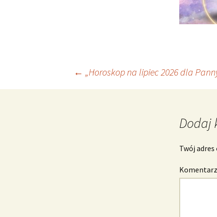
Nawigacja
←
„Horoskop na lipiec 2026 dla Pann
wpisu
Dodaj 
Twój adres 
Komentar