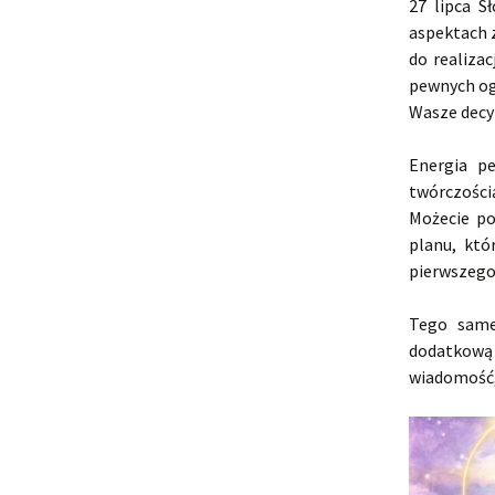
27 lipca S
aspektach 
do realiza
pewnych og
Wasze decy
Energia pe
twórczości
Możecie po
planu, któ
pierwszego 
Tego same
dodatkową 
wiadomość, 