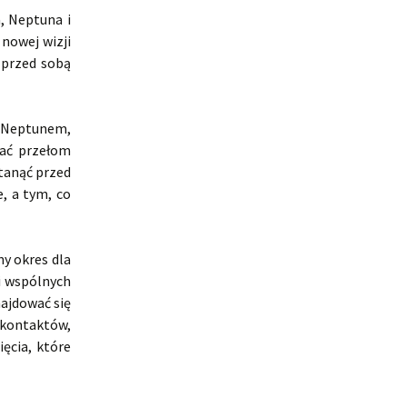
, Neptuna i
nowej wizji
ą przed sobą
 Neptunem,
ać przełom
tanąć przed
, a tym, co
ny okres dla
ji wspólnych
najdować się
 kontaktów,
ęcia, które