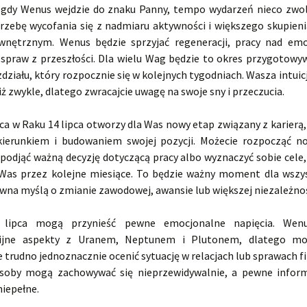
, gdy Wenus wejdzie do znaku Panny, tempo wydarzeń nieco zwol
rzebę wycofania się z nadmiaru aktywności i większego skupien
wnętrznym. Wenus będzie sprzyjać regeneracji, pracy nad em
spraw z przeszłości. Dla wielu Wag będzie to okres przygotowyw
ziału, który rozpocznie się w kolejnych tygodniach. Wasza intuicj
niż zwykle, dlatego zwracajcie uwagę na swoje sny i przeczucia.
ca w Raku 14 lipca otworzy dla Was nowy etap związany z karierą,
ierunkiem i budowaniem swojej pozycji. Możecie rozpocząć n
podjąć ważną decyzję dotyczącą pracy albo wyznaczyć sobie cele,
Was przez kolejne miesiące. To będzie ważny moment dla wszy
wna myślą o zmianie zawodowej, awansie lub większej niezależnoś
 lipca mogą przynieść pewne emocjonalne napięcia. Wen
ijne aspekty z Uranem, Neptunem i Plutonem, dlatego mo
e trudno jednoznacznie ocenić sytuację w relacjach lub sprawach 
osoby mogą zachowywać się nieprzewidywalnie, a pewne infor
niepełne.