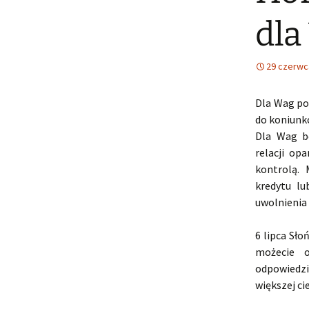
dla
29 czerwc
Dla Wag poc
do koniunk
Dla Wag bę
relacji op
kontrolą. 
kredytu lu
uwolnienia 
6 lipca Sło
możecie 
odpowiedzi
większej ci