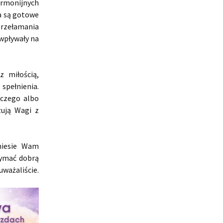
armonijnych
a są gotowe
przełamania
wpływały na
z miłością,
spełnienia.
rczego albo
zują Wagi z
niesie Wam
zymać dobrą
uważaliście.