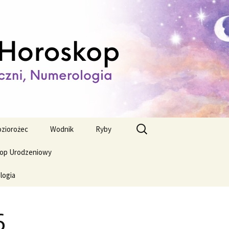
ienny,
Szukaj:
ziorożec
Wodnik
Ryby
op Urodzeniowy
logia
6