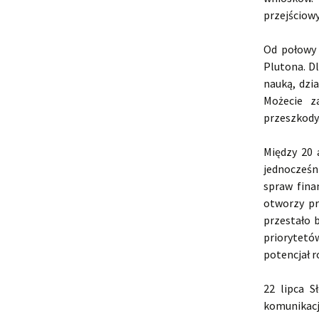
przejściow
Od połowy 
Plutona. D
nauką, dzi
Możecie za
przeszkody
Między 20 
jednocześn
spraw fina
otworzy pr
przestało 
priorytet
potencjał r
22 lipca S
komunikac