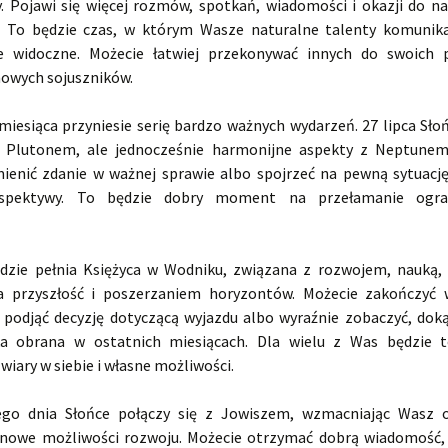
y. Pojawi się więcej rozmów, spotkań, wiadomości i okazji do n
 To będzie czas, w którym Wasze naturalne talenty komunik
ie widoczne. Możecie łatwiej przekonywać innych do swoich 
owych sojuszników.
iesiąca przyniesie serię bardzo ważnych wydarzeń. 27 lipca Sło
z Plutonem, ale jednocześnie harmonijne aspekty z Neptunem
ienić zdanie w ważnej sprawie albo spojrzeć na pewną sytuację
spektywy. To będzie dobry moment na przełamanie ogran
ędzie pełnia Księżyca w Wodniku, związana z rozwojem, nauką,
a przyszłość i poszerzaniem horyzontów. Możecie zakończyć 
, podjąć decyzję dotyczącą wyjazdu albo wyraźnie zobaczyć, dok
ka obrana w ostatnich miesiącach. Dla wielu z Was będzie
wiary w siebie i własne możliwości.
go dnia Słońce połączy się z Jowiszem, wzmacniając Wasz 
 nowe możliwości rozwoju. Możecie otrzymać dobrą wiadomość,