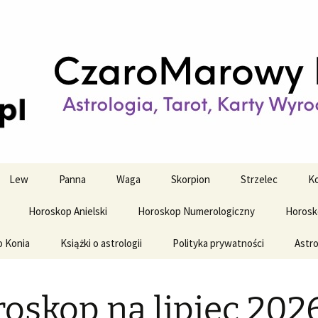
strologiczne
wy horoskop dz
y i tygodniowy
Lew
Panna
Waga
Skorpion
Strzelec
Ko
Horoskop Anielski
Horoskop Numerologiczny
Horosk
o Konia
Książki o astrologii
Polityka prywatności
Astro
oskop na lipiec 202