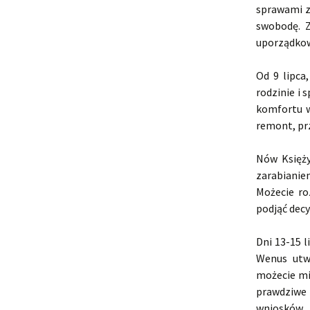
sprawami z
swobodę. Z
uporządko
Od 9 lipca
rodzinie i
komfortu w
remont, pr
Nów Księży
zarabianie
Możecie ro
podjąć decy
Dni 13-15 
Wenus utw
możecie mi
prawdziwe 
wniosków.