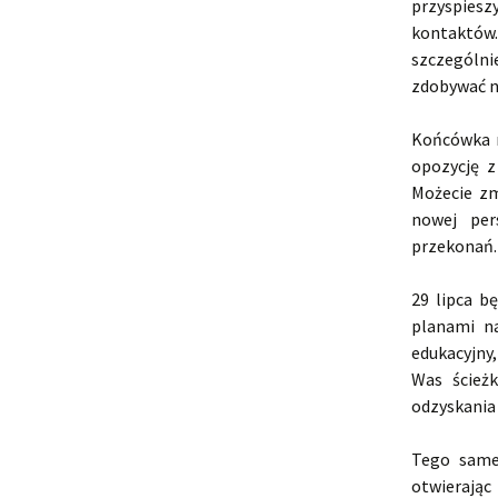
przyspiesz
kontaktów.
szczególn
zdobywać n
Końcówka m
opozycję 
Możecie zm
nowej per
przekonań.
29 lipca b
planami n
edukacyjny
Was ścież
odzyskania 
Tego same
otwierając