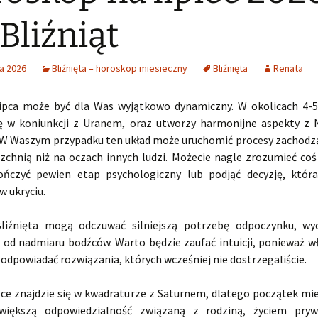
 Bliźniąt
a 2026
Bliźnięta – horoskop miesieczny
Bliźnięta
Renata
ipca może być dla Was wyjątkowo dynamiczny. W okolicach 4-5
ię w koniunkcji z Uranem, oraz utworzy harmonijne aspekty z
W Waszym przypadku ten układ może uruchomić procesy zachodzą
zchnią niż na oczach innych ludzi. Możecie nagle zrozumieć co
ończyć pewien etap psychologiczny lub podjąć decyzję, któ
w ukryciu.
liźnięta mogą odczuwać silniejszą potrzebę odpoczynku, wy
ę od nadmiaru bodźców. Warto będzie zaufać intuicji, ponieważ w
dpowiadać rozwiązania, których wcześniej nie dostrzegaliście.
ońce znajdzie się w kwadraturze z Saturnem, dlatego początek mi
 większą odpowiedzialność związaną z rodziną, życiem pry