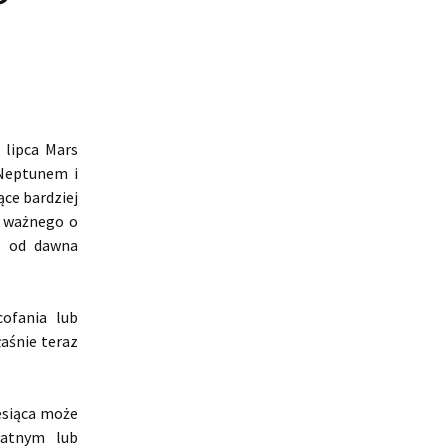
 lipca Mars
 Neptunem i
ce bardziej
ś ważnego o
ra od dawna
cofania lub
łaśnie teraz
esiąca może
watnym lub