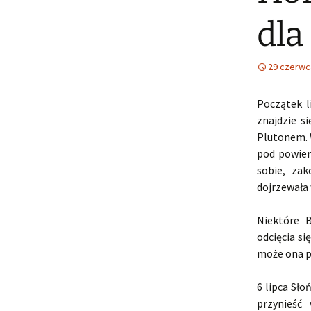
dla
29 czerwc
Początek l
znajdzie s
Plutonem. 
pod powier
sobie, zak
dojrzewała 
Niektóre B
odcięcia si
może ona po
6 lipca Sł
przynieść