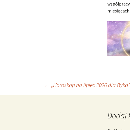
współpracy
miesiącach
Nawigacja
←
„Horoskop na lipiec 2026 dla Byka
wpisu
Dodaj 