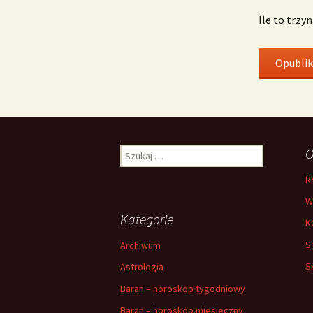
Ile to trzy
Szukaj:
O
R
W
Kategorie
K
S
Archiwum
S
Astrologia
Baran – horoskop tygodniowy
Baran – horoskop miesieczny