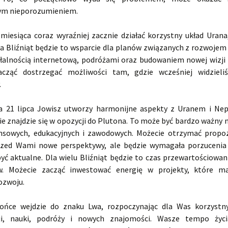
ym nieporozumieniem.
miesiąca coraz wyraźniej zacznie działać korzystny układ Urana
la Bliźniąt będzie to wsparcie dla planów związanych z rozwojem
ałalnością internetową, podróżami oraz budowaniem nowej wizji p
cząć dostrzegać możliwości tam, gdzie wcześniej widzieliś
.
a 21 lipca Jowisz utworzy harmonijne aspekty z Uranem i Ne
ie znajdzie się w opozycji do Plutona. To może być bardzo ważny
nsowych, edukacyjnych i zawodowych. Możecie otrzymać propoz
zed Wami nowe perspektywy, ale będzie wymagała porzucenia
być aktualne. Dla wielu Bliźniąt będzie to czas przewartościowan
ów. Możecie zacząć inwestować energię w projekty, które ma
ozwoju.
łońce wejdzie do znaku Lwa, rozpoczynając dla Was korzystn
ji, nauki, podróży i nowych znajomości. Wasze tempo życi