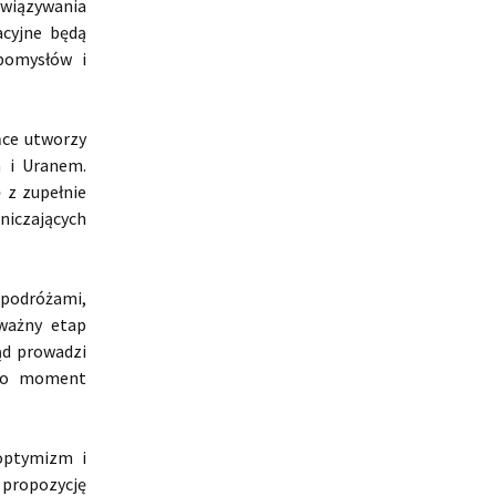
awiązywania
acyjne będą
pomysłów i
ńce utworzy
 i Uranem.
 z zupełnie
iczających
 podróżami,
ważny etap
ąd prowadzi
 to moment
optymizm i
 propozycję