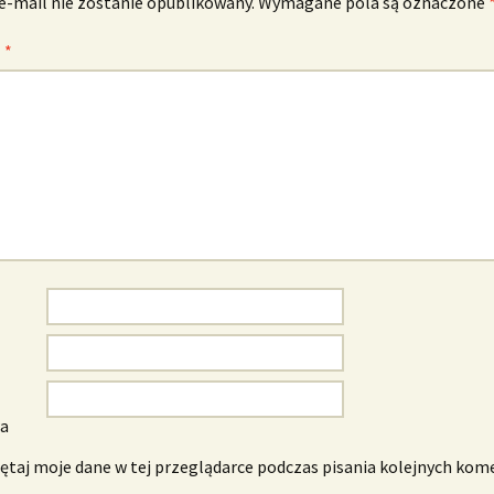
e-mail nie zostanie opublikowany.
Wymagane pola są oznaczone
z
*
wa
taj moje dane w tej przeglądarce podczas pisania kolejnych kom