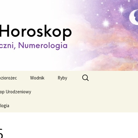
ienny,
Szukaj:
ziorożec
Wodnik
Ryby
op Urodzeniowy
logia
6