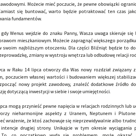
awodowymi. Możecie mieć poczucie, że pewne obowiązki ograni
amiast się buntować, warto będzie potraktować ten czas jak
wania fundamentów.
, gdy Wenus wejdzie do znaku Panny, Wasza uwaga skieruje się
 sprawom mieszkaniowym. Możecie zapragnąć większego porządku,
 swoim najbliższym otoczeniu. Dla części Bliźniąt będzie to do
zeprowadzkę, zmiany w wystroju wnętrza lub odbudowę relacji ro
ca w Raku 14 lipca otworzy dla Was nowy rozdział związany z
m, poczuciem własnej wartości i budowaniem większej stabilizacj
zpocząć nowy projekt zawodowy, znaleźć dodatkowe źródło d
zję dotyczącą inwestycji w siebie i swoje umiejętności.
lipca mogą przynieść pewne napięcia w relacjach rodzinnych lub u
orzy nieharmonijne aspekty z Uranem, Neptunem i Plutone
eć wrażenie, że ktoś zachowuje się nieprzewidywalnie albo trudn
intencje drugiej strony. Unikajcie w tym okresie wyciągania
 To, co początkowo wyda się problemem, może okazać s