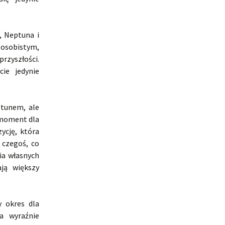
, Neptuna i
 osobistym,
rzyszłości.
cie jedynie
ptunem, ale
 moment dla
ycję, która
 czegoś, co
ia własnych
ją większy
y okres dla
a wyraźnie