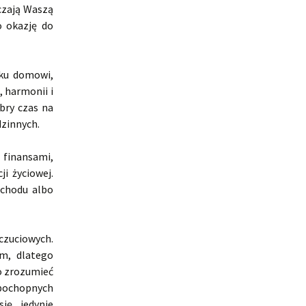
czają Waszą
o okazję do
 ku domowi,
 harmonii i
bry czas na
dzinnych.
 finansami,
i życiowej.
ochodu albo
czuciowych.
m, dlatego
o zrozumieć
 pochopnych
ię jedynie