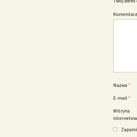
Twój adres 
Komentar
Nazwa
*
E-mail
*
Witryna
interneto
Zapamię