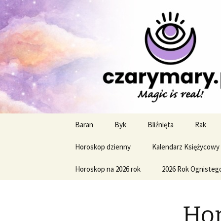
Profesjonalne przepowiednie a
CzaroMaro
miesięczn
Przejdź
Baran
Byk
Bliźnięta
Rak
do
treści
Horoskop dzienny
Kalendarz Księżycowy
Horoskop na 2026 rok
2026 Rok Ognisteg
Hor