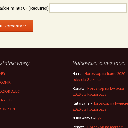
naście minus 6? (Required)
statnie wpisy
Najnowsze komentarze
YBY
Hania
-
Horoskop na lipiec 2026
roku dla Strzelca
ODNIK
Renata
-
Horoskop na kwiecień
OZIOROZEC
2026 dla Koziorożca
TRZELEC
Katarzyna
-
Horoskop na kwieci
KORPION
2026 dla Koziorożca
Nitka Anitka
-
Byk
Renata
-
Horoskop na marzec