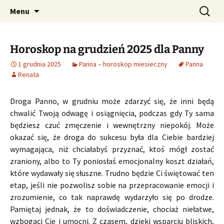
Profesjonalne przepowiednie astrologiczne
Przejdź
Szukaj:
CzaroMarowy horoskop
Menu
do
dzienny, miesięczny i
treści
tygodniowy
Horoskop na grudzień 2025 dla Panny
1 grudnia 2025
Panna – horoskop miesieczny
Panna
Renata
Droga Panno, w grudniu może zdarzyć się, że inni będą
chwalić Twoją odwagę i osiągnięcia, podczas gdy Ty sama
będziesz czuć zmęczenie i wewnętrzny niepokój. Może
okazać się, że droga do sukcesu była dla Ciebie bardziej
wymagająca, niż chciałabyś przyznać, ktoś mógł zostać
zraniony, albo to Ty poniosłaś emocjonalny koszt działań,
które wydawały się słuszne. Trudno będzie Ci świętować ten
etap, jeśli nie pozwolisz sobie na przepracowanie emocji i
zrozumienie, co tak naprawdę wydarzyło się po drodze.
Pamiętaj jednak, że to doświadczenie, chociaż niełatwe,
wzbogaci Cię i umocni. Z czasem, dzięki wsparciu bliskich,