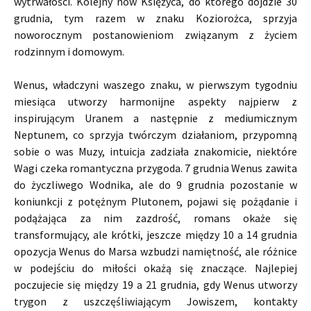
wytrwałości. Kolejny nów Księżyca, do którego dojdzie 30
grudnia, tym razem w znaku Koziorożca, sprzyja
noworocznym postanowieniom związanym z życiem
rodzinnym i domowym.
Wenus, władczyni waszego znaku, w pierwszym tygodniu
miesiąca utworzy harmonijne aspekty najpierw z
inspirującym Uranem a następnie z mediumicznym
Neptunem, co sprzyja twórczym działaniom, przypomną
sobie o was Muzy, intuicja zadziała znakomicie, niektóre
Wagi czeka romantyczna przygoda. 7 grudnia Wenus zawita
do życzliwego Wodnika, ale do 9 grudnia pozostanie w
koniunkcji z potężnym Plutonem, pojawi się pożądanie i
podążająca za nim zazdrość, romans okaże się
transformujący, ale krótki, jeszcze między 10 a 14 grudnia
opozycja Wenus do Marsa wzbudzi namiętność, ale różnice
w podejściu do miłości okażą się znaczące. Najlepiej
poczujecie się między 19 a 21 grudnia, gdy Wenus utworzy
trygon z uszczęśliwiającym Jowiszem, kontakty