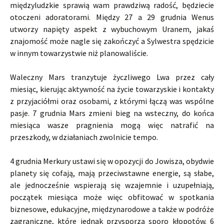
międzyludzkie sprawią wam prawdziwą radość, będziecie
otoczeni adoratorami. Między 27 a 29 grudnia Wenus
utworzy napięty aspekt z wybuchowym Uranem, jakaś
znajomość może nagle się zakończyć a Sylwestra spędzicie
w innym towarzystwie niż planowaliście.
Waleczny Mars tranzytuje życzliwego Lwa przez cały
miesiąc, kierując aktywność na życie towarzyskie i kontakty
z przyjaciółmi oraz osobami, z którymi łączą was wspólne
pasje. 7 grudnia Mars zmieni bieg na wsteczny, do końca
miesiąca wasze pragnienia mogą więc natrafić na
przeszkody, w działaniach zwolnicie tempo.
4 grudnia Merkury ustawi się w opozycji do Jowisza, obydwie
planety się cofają, mają przeciwstawne energie, są słabe,
ale jednocześnie wspierają się wzajemnie i uzupełniają,
początek miesiąca może więc obfitować w spotkania
biznesowe, edukacyjne, międzynarodowe a także w podróże
zagraniczne, które jednak przysporzą sporo kłopotów. 6