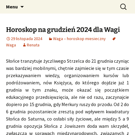
Profesjonalne przepowiednie astrologiczne
Przejdź
Szukaj:
CzaroMarowy horoskop
Menu
do
dzienny, miesięczny i
treści
tygodniowy
Horoskop na grudzień 2024 dla Wagi
29 listopada 2024
Waga – horoskop miesieczny
Waga
Renata
Słońce tranzytuje życzliwego Strzelca do 21 grudnia czyniąc
was bardziej mobilnymi, chętnie zajmiecie się w tym czasie
przekazywaniem wiedzy, organizowaniem kursów lub
podróżowaniem, nów Księżyca, do którego dojdzie już 1
grudnia w tym znaku, może okazać się początkiem
edukacyjnego przedsięwzięcia, ale nie od razu, zaczynajcie
dopiero po 15 grudnia, gdy Merkury ruszy do przodu. Od 2 do
6 grudnia pozostaniecie zresztą pod wpływem kwadratury
Słońca do Saturna, co osłabi siły życiowe, ale między 5 a 9
grudnia opozycja Słońca z Jowiszem doda wam skrzydeł,
zwłaszcza w sprawach międzynarodowych, związanych z