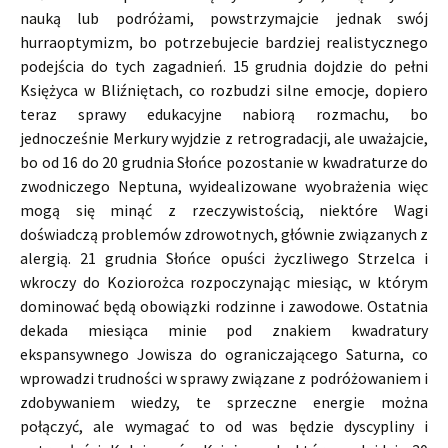
nauką lub podróżami, powstrzymajcie jednak swój
hurraoptymizm, bo potrzebujecie bardziej realistycznego
podejścia do tych zagadnień. 15 grudnia dojdzie do pełni
Księżyca w Bliźniętach, co rozbudzi silne emocje, dopiero
teraz sprawy edukacyjne nabiorą rozmachu, bo
jednocześnie Merkury wyjdzie z retrogradacji, ale uważajcie,
bo od 16 do 20 grudnia Słońce pozostanie w kwadraturze do
zwodniczego Neptuna, wyidealizowane wyobrażenia więc
mogą się minąć z rzeczywistością, niektóre Wagi
doświadczą problemów zdrowotnych, głównie związanych z
alergią. 21 grudnia Słońce opuści życzliwego Strzelca i
wkroczy do Koziorożca rozpoczynając miesiąc, w którym
dominować będą obowiązki rodzinne i zawodowe. Ostatnia
dekada miesiąca minie pod znakiem kwadratury
ekspansywnego Jowisza do ograniczającego Saturna, co
wprowadzi trudności w sprawy związane z podróżowaniem i
zdobywaniem wiedzy, te sprzeczne energie można
połączyć, ale wymagać to od was będzie dyscypliny i