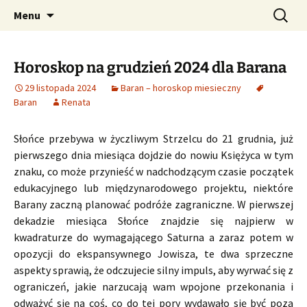
Profesjonalne przepowiednie astrologiczne
Przejdź
Szukaj:
CzaroMarowy horoskop
Menu
do
dzienny, miesięczny i
treści
tygodniowy
Horoskop na grudzień 2024 dla Barana
29 listopada 2024
Baran – horoskop miesieczny
Baran
Renata
Słońce przebywa w życzliwym Strzelcu do 21 grudnia, już
pierwszego dnia miesiąca dojdzie do nowiu Księżyca w tym
znaku, co może przynieść w nadchodzącym czasie początek
edukacyjnego lub międzynarodowego projektu, niektóre
Barany zaczną planować podróże zagraniczne. W pierwszej
dekadzie miesiąca Słońce znajdzie się najpierw w
kwadraturze do wymagającego Saturna a zaraz potem w
opozycji do ekspansywnego Jowisza, te dwa sprzeczne
aspekty sprawią, że odczujecie silny impuls, aby wyrwać się z
ograniczeń, jakie narzucają wam wpojone przekonania i
odważyć się na coś, co do tej pory wydawało się być poza