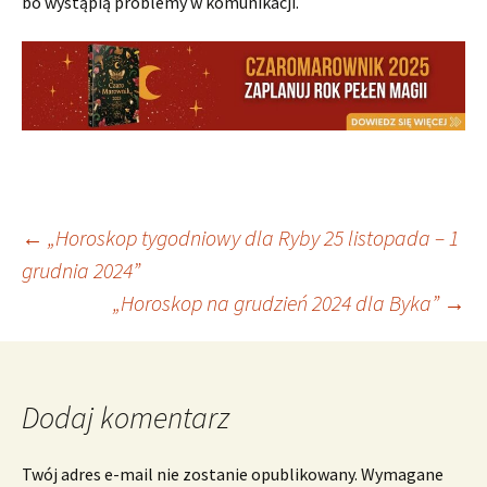
bo wystąpią problemy w komunikacji.
Nawigacja
←
„Horoskop tygodniowy dla Ryby 25 listopada – 1
grudnia 2024”
„Horoskop na grudzień 2024 dla Byka”
→
wpisu
Dodaj komentarz
Twój adres e-mail nie zostanie opublikowany.
Wymagane