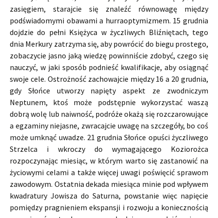
zasięgiem, starajcie się znaleźć równowagę między
podświadomymi obawami a hurraoptymizmem. 15 grudnia
dojdzie do pełni Księżyca w życzliwych Bliźniętach, tego
dnia Merkury zatrzyma się, aby powrócić do biegu prostego,
zobaczycie jasno jaką wiedzę powinniście zdobyć, czego się
nauczyć, w jaki sposób podnieść kwalifikacje, aby osiągnąć
swoje cele. Ostrożność zachowajcie między 16 a 20 grudnia,
gdy Słońce utworzy napięty aspekt ze zwodniczym
Neptunem, ktoś może podstępnie wykorzystać waszą
dobrą wolę lub naiwność, podróże okażą się rozczarowujące
a egzaminy niejasne, zwracajcie uwagę na szczegóły, bo coś
może umknąć uwadze. 21 grudnia Słońce opuści życzliwego
Strzelca i wkroczy do wymagającego Koziorożca
rozpoczynając miesiąc, w którym warto się zastanowić na
życiowymi celami a także więcej uwagi poświęcić sprawom
zawodowym. Ostatnia dekada miesiąca minie pod wpływem
kwadratury Jowisza do Saturna, powstanie więc napięcie
pomiędzy pragnieniem ekspansji i rozwoju a koniecznością