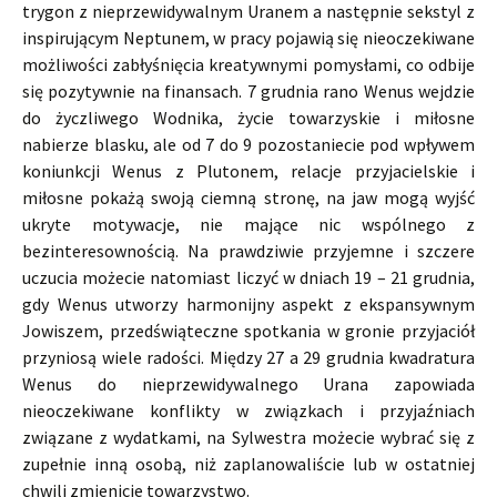
trygon z nieprzewidywalnym Uranem a następnie sekstyl z
inspirującym Neptunem, w pracy pojawią się nieoczekiwane
możliwości zabłyśnięcia kreatywnymi pomysłami, co odbije
się pozytywnie na finansach. 7 grudnia rano Wenus wejdzie
do życzliwego Wodnika, życie towarzyskie i miłosne
nabierze blasku, ale od 7 do 9 pozostaniecie pod wpływem
koniunkcji Wenus z Plutonem, relacje przyjacielskie i
miłosne pokażą swoją ciemną stronę, na jaw mogą wyjść
ukryte motywacje, nie mające nic wspólnego z
bezinteresownością. Na prawdziwie przyjemne i szczere
uczucia możecie natomiast liczyć w dniach 19 – 21 grudnia,
gdy Wenus utworzy harmonijny aspekt z ekspansywnym
Jowiszem, przedświąteczne spotkania w gronie przyjaciół
przyniosą wiele radości. Między 27 a 29 grudnia kwadratura
Wenus do nieprzewidywalnego Urana zapowiada
nieoczekiwane konflikty w związkach i przyjaźniach
związane z wydatkami, na Sylwestra możecie wybrać się z
zupełnie inną osobą, niż zaplanowaliście lub w ostatniej
chwili zmienicie towarzystwo.