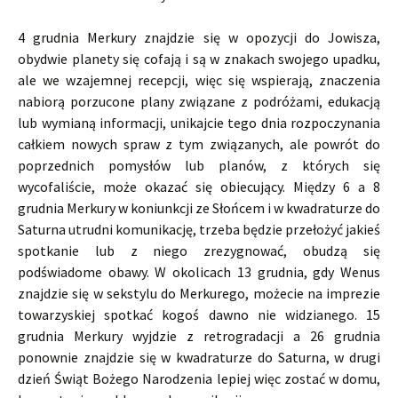
4 grudnia Merkury znajdzie się w opozycji do Jowisza,
obydwie planety się cofają i są w znakach swojego upadku,
ale we wzajemnej recepcji, więc się wspierają, znaczenia
nabiorą porzucone plany związane z podróżami, edukacją
lub wymianą informacji, unikajcie tego dnia rozpoczynania
całkiem nowych spraw z tym związanych, ale powrót do
poprzednich pomysłów lub planów, z których się
wycofaliście, może okazać się obiecujący. Między 6 a 8
grudnia Merkury w koniunkcji ze Słońcem i w kwadraturze do
Saturna utrudni komunikację, trzeba będzie przełożyć jakieś
spotkanie lub z niego zrezygnować, obudzą się
podświadome obawy. W okolicach 13 grudnia, gdy Wenus
znajdzie się w sekstylu do Merkurego, możecie na imprezie
towarzyskiej spotkać kogoś dawno nie widzianego. 15
grudnia Merkury wyjdzie z retrogradacji a 26 grudnia
ponownie znajdzie się w kwadraturze do Saturna, w drugi
dzień Świąt Bożego Narodzenia lepiej więc zostać w domu,