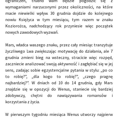
ograniczeń, trudno wam będzie pogodzić się z
wymaganiami narzuconymi przez okoliczności, na które
macie niewielki wpływ. 30 grudnia dojdzie do kolejnego
nowiu Księżyca w tym miesiącu, tym razem w znaku
Koziorożca, nadchodzący rok przyniesie więc początek
nowych zawodowych wyzwań.
Mars, władca waszego znaku, przez cały miesiąc tranzytuje
życzliwego Lwa zwiększając motywację do działania, ale 7
grudnia zmieni bieg na wsteczny, stracicie więc rozpęd,
zaczniecie analizować swoją aktywność i zagłębiać się w jej
sens, zadając sobie egzystencjalne pytania w stylu: „po co
to robię?”, „dla kogo to robię?”, „czego pragnę
najbardziej?”. W dniach od 10 do 14 grudnia, gdy Mars
znajdzie się w opozycji do Wenus, staniecie się bardziej
zdobywczy, chętni do nawiązywania romansów i
korzystania z życia.
W pierwszym tygodniu miesiąca Wenus utworzy najpierw