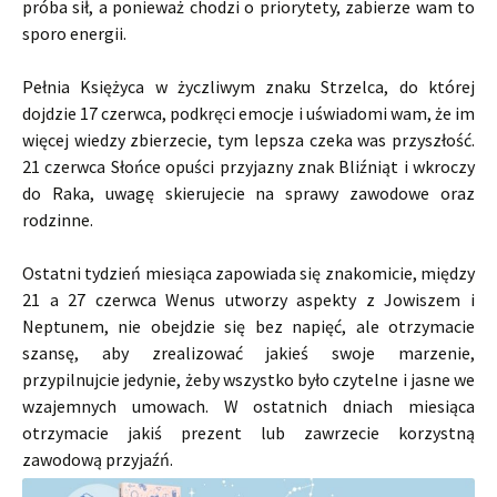
próba sił, a ponieważ chodzi o priorytety, zabierze wam to
sporo energii.
Pełnia Księżyca w życzliwym znaku Strzelca, do której
dojdzie 17 czerwca, podkręci emocje i uświadomi wam, że im
więcej wiedzy zbierzecie, tym lepsza czeka was przyszłość.
21 czerwca Słońce opuści przyjazny znak Bliźniąt i wkroczy
do Raka, uwagę skierujecie na sprawy zawodowe oraz
rodzinne.
Ostatni tydzień miesiąca zapowiada się znakomicie, między
21 a 27 czerwca Wenus utworzy aspekty z Jowiszem i
Neptunem, nie obejdzie się bez napięć, ale otrzymacie
szansę, aby zrealizować jakieś swoje marzenie,
przypilnujcie jedynie, żeby wszystko było czytelne i jasne we
wzajemnych umowach. W ostatnich dniach miesiąca
otrzymacie jakiś prezent lub zawrzecie korzystną
zawodową przyjaźń.