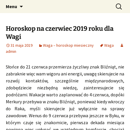
Profesjonalne przepowiednie astrologiczne
Przejdź
Szukaj:
CzaroMarowy horoskop
Menu
do
dzienny, miesięczny i
treści
tygodniowy
Horoskop na czerwiec 2019 roku dla
Wagi
31 maja 2019
Waga – horoskop miesieczny
Waga
admin
Słońce do 21 czerwca przemierza życzliwy znak Bliźniąt, nie
zabraknie więc wam wigoru ani energii, uwagę skierujecie na
rozwój kontaktów, szczególnie międzynarodowych,
zdobędziecie niezbędną wiedzę, zainteresujecie się
podróżami. Wakacje warto zaplanować do 4 czerwca, dopóki
Merkury przebywa w znaku Bliźniąt, ponieważ kiedy wkroczy
do Raka, myśli skierujecie już wyłącznie na sprawy
zawodowe. Wenus do 9 czerwca przebywa jeszcze w Byku, w
którym czuje się znakomicie, pierwsza dekada miesiąca
powinna więc upłynąć we względnym komforcie, chociaż