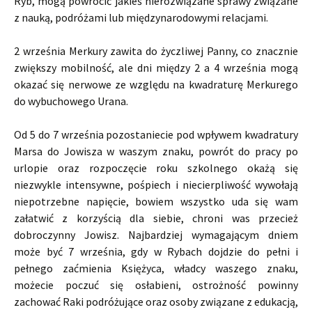
Ryb, mogą powrócić jakieś nierozwiązane sprawy związane
z nauką, podróżami lub międzynarodowymi relacjami.
2 września Merkury zawita do życzliwej Panny, co znacznie
zwiększy mobilność, ale dni między 2 a 4 września mogą
okazać się nerwowe ze względu na kwadraturę Merkurego
do wybuchowego Urana.
Od 5 do 7 września pozostaniecie pod wpływem kwadratury
Marsa do Jowisza w waszym znaku, powrót do pracy po
urlopie oraz rozpoczęcie roku szkolnego okażą się
niezwykle intensywne, pośpiech i niecierpliwość wywołają
niepotrzebne napięcie, bowiem wszystko uda się wam
załatwić z korzyścią dla siebie, chroni was przecież
dobroczynny Jowisz. Najbardziej wymagającym dniem
może być 7 września, gdy w Rybach dojdzie do pełni i
pełnego zaćmienia Księżyca, władcy waszego znaku,
możecie poczuć się osłabieni, ostrożność powinny
zachować Raki podróżujące oraz osoby związane z edukacją,