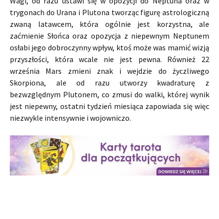
Wagi, od razu ustawi się w opozycji do Neptuna oraz w
trygonach do Urana i Plutona tworząc figurę astrologiczną
zwaną latawcem, która ogólnie jest korzystna, ale
zaćmienie Słońca oraz opozycja z niepewnym Neptunem
osłabi jego dobroczynny wpływ, ktoś może was mamić wizją
przyszłości, która wcale nie jest pewna. Również 22
września Mars zmieni znak i wejdzie do życzliwego
Skorpiona, ale od razu utworzy kwadraturę z
bezwzględnym Plutonem, co zmusi do walki, której wynik
jest niepewny, ostatni tydzień miesiąca zapowiada się więc
niezwykle intensywnie i wojowniczo.