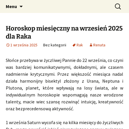
Profesjonalne przepowiednie astrologiczne
Przejdź
Szukaj:
CzaroMarowy horoskop
Menu
do
dzienny, miesięczny i
treści
tygodniowy
Horoskop miesięczny na wrzesień 2025
dla Raka
1 września 2025
Bez kategorii
Rak
Renata
Słońce przebywa w życzliwej Pannie do 22 września, co czyni
was bardziej komunikatywnymi, dokładnymi, ale czasem
nadmiernie krytycznymi. Przez większość miesiąca nadal
działa harmonijny bisektyl złożony z Urana, Neptuna i
Plutona, planet, które wpływają na losy świata, ale w
indywidualnym horoskopie wspomagają nasze wrodzone
talenty, macie wiec szansę rozwinąć intuicję, kreatywność
oraz bezprecedensową aktywność.
1 września Saturn wycofa się na kilka miesięcy do życzliwych