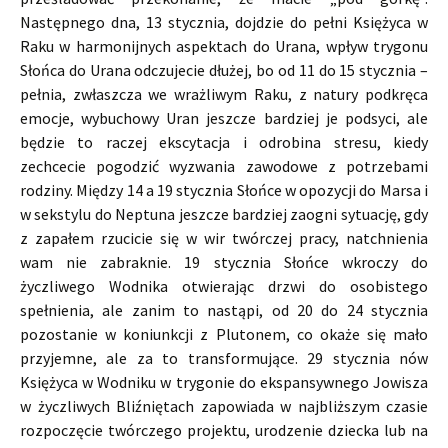
Następnego dna, 13 stycznia, dojdzie do pełni Księżyca w
Raku w harmonijnych aspektach do Urana, wpływ trygonu
Słońca do Urana odczujecie dłużej, bo od 11 do 15 stycznia –
pełnia, zwłaszcza we wrażliwym Raku, z natury podkręca
emocje, wybuchowy Uran jeszcze bardziej je podsyci, ale
będzie to raczej ekscytacja i odrobina stresu, kiedy
zechcecie pogodzić wyzwania zawodowe z potrzebami
rodziny. Między 14 a 19 stycznia Słońce w opozycji do Marsa i
w sekstylu do Neptuna jeszcze bardziej zaogni sytuację, gdy
z zapałem rzucicie się w wir twórczej pracy, natchnienia
wam nie zabraknie. 19 stycznia Słońce wkroczy do
życzliwego Wodnika otwierając drzwi do osobistego
spełnienia, ale zanim to nastąpi, od 20 do 24 stycznia
pozostanie w koniunkcji z Plutonem, co okaże się mało
przyjemne, ale za to transformujące. 29 stycznia nów
Księżyca w Wodniku w trygonie do ekspansywnego Jowisza
w życzliwych Bliźniętach zapowiada w najbliższym czasie
rozpoczęcie twórczego projektu, urodzenie dziecka lub na