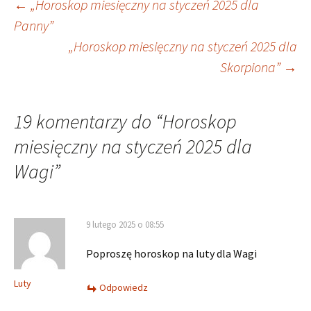
Nawigacja
←
„Horoskop miesięczny na styczeń 2025 dla
Panny”
„Horoskop miesięczny na styczeń 2025 dla
wpisu
Skorpiona”
→
19 komentarzy do “
Horoskop
miesięczny na styczeń 2025 dla
Wagi
”
9 lutego 2025 o 08:55
Poproszę horoskop na luty dla Wagi
Luty
Odpowiedz