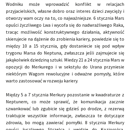
Wodniku może wprowadzić konflikt w relacjach
przyjacielskich, własne dobro oraz interes dzieci zwycięży i
otworzy wam oczy na to, co najważniejsze. 6 stycznia Mars
opuści życzliwego Lwa i wycofa się do nadwrażliwego Raka,
tracąc możliwość konstruktywnego działania, aktywność
skierujecie na dążenie do zrobienia kariery, powiedzie się to
między 10 a 15 stycznia, gdy dostaniecie się pod wpływ
trygonu Marsa do Neptuna, zwłaszcza jeśli zajmujecie się
jakąkolwiek dziedziną sztuki. Miedzy 21 a 24 stycznia Mars w
opozycji do Merkurego i w sekstylu do Urana przyniesie
niektórym Wagom rewolucyjne i odważne pomysły, które
warto zastosować w rozwoju kariery.
Między 5 a 7 stycznia Merkury pozostanie w kwadraturze z
Neptunem, co może sprawić, że komunikacja zacznie
szwankować lub zgubicie się gdzieś po drodze, z rezerwą
traktujcie wszystkie informacje, zwłaszcza te dotyczące
zdrowia, bo mogą zawierać pomyłki. 8 stycznia Merkury
opuści życzliwego Strzelca i wejdzie do Koziorożca,