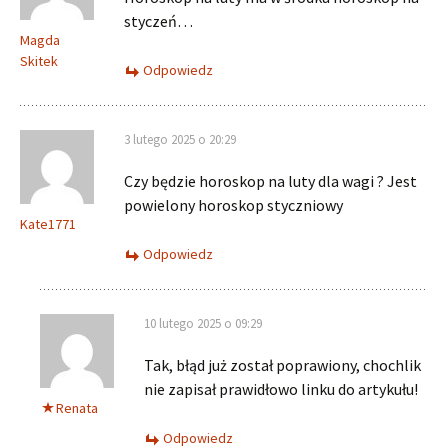
styczeń…
Magda
Skitek
Odpowiedz
3 lutego 2025 o 20:29
Czy będzie horoskop na luty dla wagi ? Jest
powielony horoskop styczniowy
Kate1771
Odpowiedz
10 lutego 2025 o 09:29
Tak, błąd już został poprawiony, chochlik
nie zapisał prawidłowo linku do artykułu!
Renata
Odpowiedz