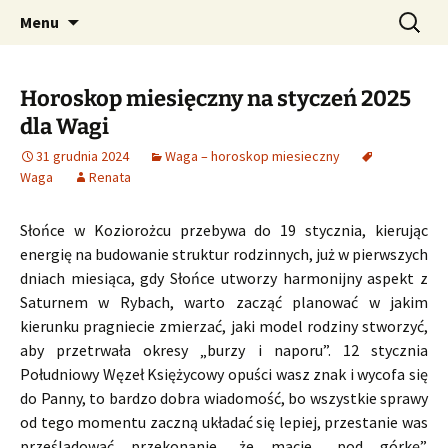
Profesjonalne przepowiednie astrologiczne
Przejdź
Szukaj:
CzaroMarowy horoskop
Menu
do
dzienny, miesięczny i
treści
tygodniowy
Horoskop miesięczny na styczeń 2025
dla Wagi
31 grudnia 2024
Waga – horoskop miesieczny
Waga
Renata
Słońce w Koziorożcu przebywa do 19 stycznia, kierując
energię na budowanie struktur rodzinnych, już w pierwszych
dniach miesiąca, gdy Słońce utworzy harmonijny aspekt z
Saturnem w Rybach, warto zacząć planować w jakim
kierunku pragniecie zmierzać, jaki model rodziny stworzyć,
aby przetrwała okresy „burzy i naporu”. 12 stycznia
Południowy Węzeł Księżycowy opuści wasz znak i wycofa się
do Panny, to bardzo dobra wiadomość, bo wszystkie sprawy
od tego momentu zaczną układać się lepiej, przestanie was
prześladować przekonanie, że macie „pod górkę”.