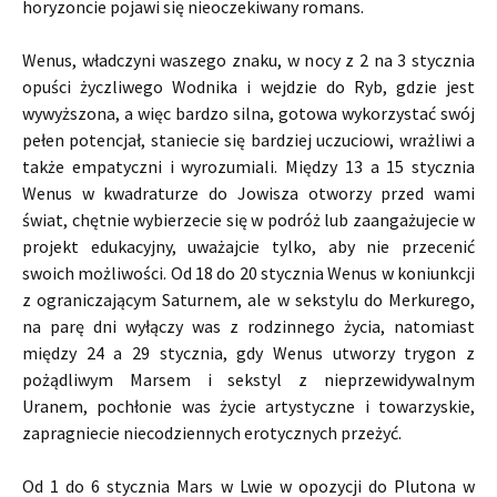
horyzoncie pojawi się nieoczekiwany romans.
Wenus, władczyni waszego znaku, w nocy z 2 na 3 stycznia
opuści życzliwego Wodnika i wejdzie do Ryb, gdzie jest
wywyższona, a więc bardzo silna, gotowa wykorzystać swój
pełen potencjał, staniecie się bardziej uczuciowi, wrażliwi a
także empatyczni i wyrozumiali. Między 13 a 15 stycznia
Wenus w kwadraturze do Jowisza otworzy przed wami
świat, chętnie wybierzecie się w podróż lub zaangażujecie w
projekt edukacyjny, uważajcie tylko, aby nie przecenić
swoich możliwości. Od 18 do 20 stycznia Wenus w koniunkcji
z ograniczającym Saturnem, ale w sekstylu do Merkurego,
na parę dni wyłączy was z rodzinnego życia, natomiast
między 24 a 29 stycznia, gdy Wenus utworzy trygon z
pożądliwym Marsem i sekstyl z nieprzewidywalnym
Uranem, pochłonie was życie artystyczne i towarzyskie,
zapragniecie niecodziennych erotycznych przeżyć.
Od 1 do 6 stycznia Mars w Lwie w opozycji do Plutona w