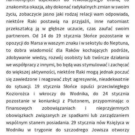
znakomita okazja, aby dokonać radykalnych zmian w swoim
życiu, zobaczycie jasno jaki rodzaj relacji wam odpowiada,
niektóre Raki postawią na przyjaźń, inne natomiast
przekształcą ją w głębsze uczucie, czas zaufać swoim
partnerom. Od 14 do 19 stycznia Słońce pozostanie w
opozycji do Marsa w waszym znaku i w sekstylu do Neptuna,
to dobra wiadomość dla Raków kochających podróże,
zdobywanie wiedzy, rozwój osobisty lub twórcze działania
we współpracy z innymi, bo będą was stymulować i zachęcać
do większej aktywności, niektóre Raki mogą jednak poczuć
się zawiedzone i reagować zbyt agresywnie, nieadekwatnie
do sytuacji. 19 stycznia Słońce opuści przeciwległego
Koziorożca i wkroczy do Wodnika, do 24 stycznia
pozostanie w koniunkcji z Plutonem, przypominając o
finansowych zobowiązaniach i nieprzyjemnych
obowiązkach związanych ze spadkami lub zarządzaniem
wspólnym stanem posiadania. 29 stycznia nów Księżyca w
Wodniku w trygonie do szczodrego Jowisza otworzy