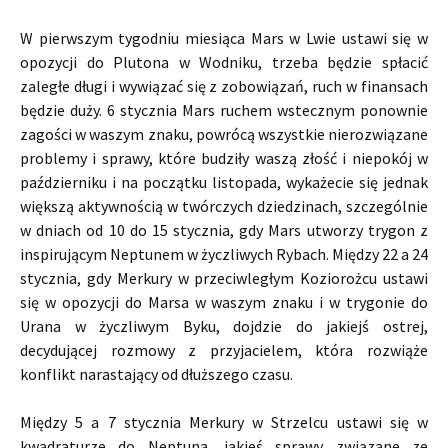
W pierwszym tygodniu miesiąca Mars w Lwie ustawi się w
opozycji do Plutona w Wodniku, trzeba będzie spłacić
zaległe długi i wywiązać się z zobowiązań, ruch w finansach
będzie duży. 6 stycznia Mars ruchem wstecznym ponownie
zagości w waszym znaku, powrócą wszystkie nierozwiązane
problemy i sprawy, które budziły waszą złość i niepokój w
październiku i na początku listopada, wykażecie się jednak
większą aktywnością w twórczych dziedzinach, szczególnie
w dniach od 10 do 15 stycznia, gdy Mars utworzy trygon z
inspirującym Neptunem w życzliwych Rybach. Między 22 a 24
stycznia, gdy Merkury w przeciwległym Koziorożcu ustawi
się w opozycji do Marsa w waszym znaku i w trygonie do
Urana w życzliwym Byku, dojdzie do jakiejś ostrej,
decydującej rozmowy z przyjacielem, która rozwiąże
konflikt narastający od dłuższego czasu.
Między 5 a 7 stycznia Merkury w Strzelcu ustawi się w
kwadraturze do Neptuna, jakieś sprawy związane ze