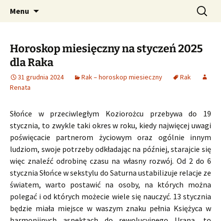
Profesjonalne przepowiednie astrologiczne
Przejdź
Szukaj:
CzaroMarowy horoskop
Menu
do
dzienny, miesięczny i
treści
tygodniowy
Horoskop miesięczny na styczeń 2025
dla Raka
31 grudnia 2024
Rak – horoskop miesieczny
Rak
Renata
Słońce w przeciwległym Koziorożcu przebywa do 19
stycznia, to zwykle taki okres w roku, kiedy najwięcej uwagi
poświęcacie partnerom życiowym oraz ogólnie innym
ludziom, swoje potrzeby odkładając na później, starajcie się
więc znaleźć odrobinę czasu na własny rozwój. Od 2 do 6
stycznia Słońce w sekstylu do Saturna ustabilizuje relacje ze
światem, warto postawić na osoby, na których można
polegać i od których możecie wiele się nauczyć. 13 stycznia
będzie miała miejsce w waszym znaku pełnia Księżyca w
harmonijnych aspektach do rewolucyjnego Urana, to