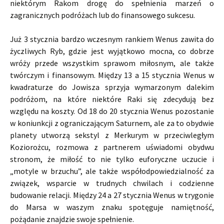
niektórym Rakom drogę do spełnienia marzeń o
zagranicznych podróżach lub do finansowego sukcesu.
Już 3 stycznia bardzo wczesnym rankiem Wenus zawita do
życzliwych Ryb, gdzie jest wyjątkowo mocna, co dobrze
wróży przede wszystkim sprawom miłosnym, ale także
twórczym i finansowym. Między 13 a 15 stycznia Wenus w
kwadraturze do Jowisza sprzyja wymarzonym dalekim
podróżom, na które niektóre Raki się zdecydują bez
względu na koszty. Od 18 do 20 stycznia Wenus pozostanie
w koniunkcji z ograniczającym Saturnem, ale za to obydwie
planety utworzą sekstyl z Merkurym w przeciwległym
Koziorożcu, rozmowa z partnerem uświadomi obydwu
stronom, że miłość to nie tylko euforyczne uczucie i
„motyle w brzuchu”, ale także współodpowiedzialność za
związek, wsparcie w trudnych chwilach i codzienne
budowanie relacji. Między 24 a 27 stycznia Wenus w trygonie
do Marsa w waszym znaku spotęguje namiętność,
pożądanie znajdzie swoje spełnienie.