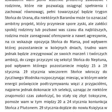
rodzinne, które nie pozwalają osiągnąć spełnienia i
zachować równowagi, pełni towarzyszyć będzie trygon
Słońca do Urana, dla niektórych Baranów może to oznaczać
ambitny projekt, który przyniesie spore zyski, ale zakłóci
spokój rodzinny lub pozbawi was czasu dla najbliższych,
rodzina może zareagować ofensywnie a nawet agresywnie,
na co wskazuje opozycja Słońca do Marsa, pod wpływem
której pozostaniecie w kolejnych dniach, trudno wam
jednak będzie zrezygnować ze swoich marzeń i twórczych
ambicji, do czego przyczyni się sekstyl Słońca do Neptuna,
pod wpływem którego pozostaniecie między 15 a 19
stycznia. 19 stycznia wieczorem Słońce wkroczy do
życzliwego Wodnika rozpoczynając miesiąc, w którym wiele
energii poświęcicie podtrzymywaniu więzi z przyjaciółmi,
najpierw jednak dokonacie ich selekcji, uznając że niektóre
znajomości czas zakończyć, bo stały się zbyt toksyczne,
pomoże wam w tym między 20 a 24 stycznia koniunkcja
Słońca z Plutonem. 29 stycznia dojdzie do nowiu Księżyca w