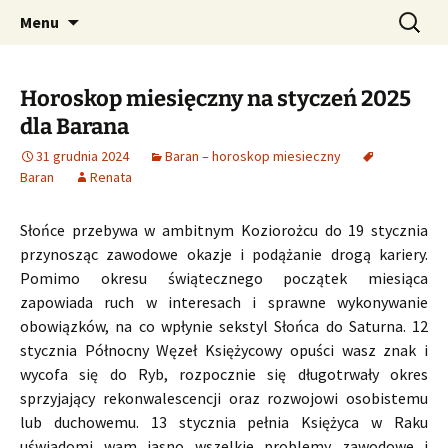
Profesjonalne przepowiednie astrologiczne
Przejdź
Szukaj:
CzaroMarowy horoskop
Menu
do
dzienny, miesięczny i
treści
tygodniowy
Horoskop miesięczny na styczeń 2025
dla Barana
31 grudnia 2024
Baran – horoskop miesieczny
Baran
Renata
Słońce przebywa w ambitnym Koziorożcu do 19 stycznia
przynosząc zawodowe okazje i podążanie drogą kariery.
Pomimo okresu świątecznego początek miesiąca
zapowiada ruch w interesach i sprawne wykonywanie
obowiązków, na co wpłynie sekstyl Słońca do Saturna. 12
stycznia Północny Węzeł Księżycowy opuści wasz znak i
wycofa się do Ryb, rozpocznie się długotrwały okres
sprzyjający rekonwalescencji oraz rozwojowi osobistemu
lub duchowemu. 13 stycznia pełnia Księżyca w Raku
uświadomi wam jasno wszelkie problemy zawodowe i