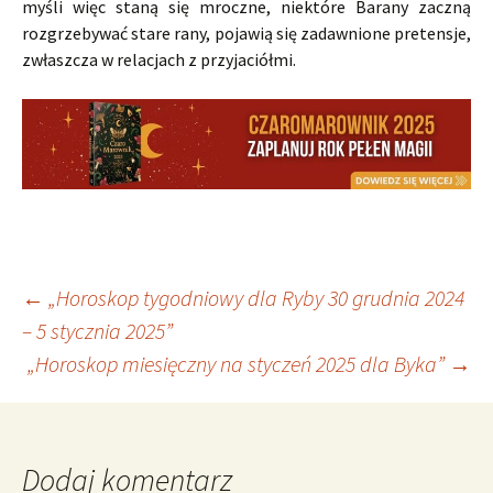
myśli więc staną się mroczne, niektóre Barany zaczną
rozgrzebywać stare rany, pojawią się zadawnione pretensje,
zwłaszcza w relacjach z przyjaciółmi.
Nawigacja
←
„Horoskop tygodniowy dla Ryby 30 grudnia 2024
– 5 stycznia 2025”
„Horoskop miesięczny na styczeń 2025 dla Byka”
→
wpisu
Dodaj komentarz