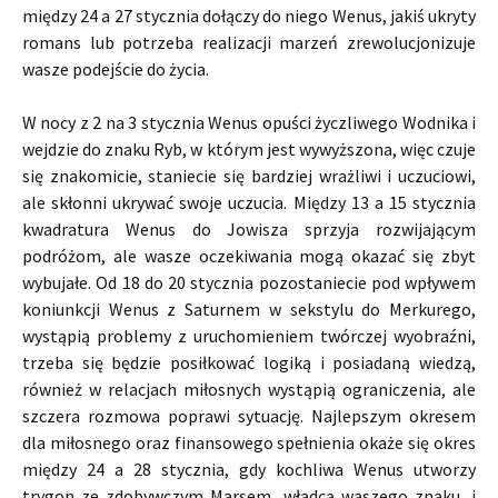
między 24 a 27 stycznia dołączy do niego Wenus, jakiś ukryty
romans lub potrzeba realizacji marzeń zrewolucjonizuje
wasze podejście do życia.
W nocy z 2 na 3 stycznia Wenus opuści życzliwego Wodnika i
wejdzie do znaku Ryb, w którym jest wywyższona, więc czuje
się znakomicie, staniecie się bardziej wrażliwi i uczuciowi,
ale skłonni ukrywać swoje uczucia. Między 13 a 15 stycznia
kwadratura Wenus do Jowisza sprzyja rozwijającym
podróżom, ale wasze oczekiwania mogą okazać się zbyt
wybujałe. Od 18 do 20 stycznia pozostaniecie pod wpływem
koniunkcji Wenus z Saturnem w sekstylu do Merkurego,
wystąpią problemy z uruchomieniem twórczej wyobraźni,
trzeba się będzie posiłkować logiką i posiadaną wiedzą,
również w relacjach miłosnych wystąpią ograniczenia, ale
szczera rozmowa poprawi sytuację. Najlepszym okresem
dla miłosnego oraz finansowego spełnienia okaże się okres
między 24 a 28 stycznia, gdy kochliwa Wenus utworzy
trygon ze zdobywczym Marsem, władcą waszego znaku, i