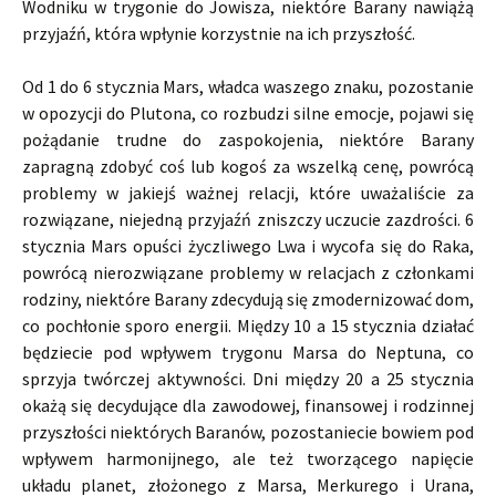
Wodniku w trygonie do Jowisza, niektóre Barany nawiążą
przyjaźń, która wpłynie korzystnie na ich przyszłość.
Od 1 do 6 stycznia Mars, władca waszego znaku, pozostanie
w opozycji do Plutona, co rozbudzi silne emocje, pojawi się
pożądanie trudne do zaspokojenia, niektóre Barany
zapragną zdobyć coś lub kogoś za wszelką cenę, powrócą
problemy w jakiejś ważnej relacji, które uważaliście za
rozwiązane, niejedną przyjaźń zniszczy uczucie zazdrości. 6
stycznia Mars opuści życzliwego Lwa i wycofa się do Raka,
powrócą nierozwiązane problemy w relacjach z członkami
rodziny, niektóre Barany zdecydują się zmodernizować dom,
co pochłonie sporo energii. Między 10 a 15 stycznia działać
będziecie pod wpływem trygonu Marsa do Neptuna, co
sprzyja twórczej aktywności. Dni między 20 a 25 stycznia
okażą się decydujące dla zawodowej, finansowej i rodzinnej
przyszłości niektórych Baranów, pozostaniecie bowiem pod
wpływem harmonijnego, ale też tworzącego napięcie
układu planet, złożonego z Marsa, Merkurego i Urana,