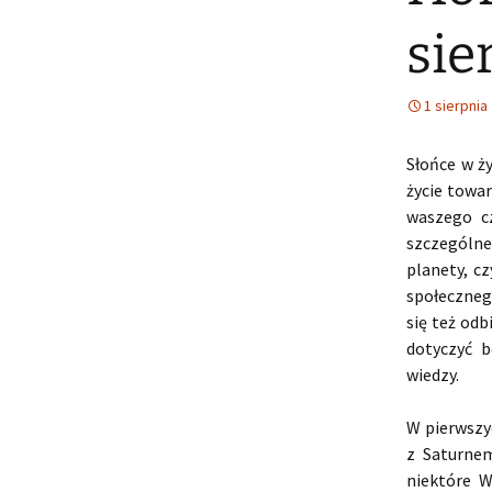
sie
1 sierpnia
Słońce w ż
życie towa
waszego c
szczególne
planety, c
społeczneg
się też od
dotyczyć b
wiedzy.
W pierwszy
z Saturne
niektóre W