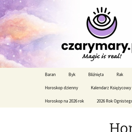
Profesjonalne przepowiednie a
CzaroMaro
miesięczn
Przejdź
Baran
Byk
Bliźnięta
Rak
do
treści
Horoskop dzienny
Kalendarz Księżycowy
Horoskop na 2026 rok
2026 Rok Ognisteg
Hor