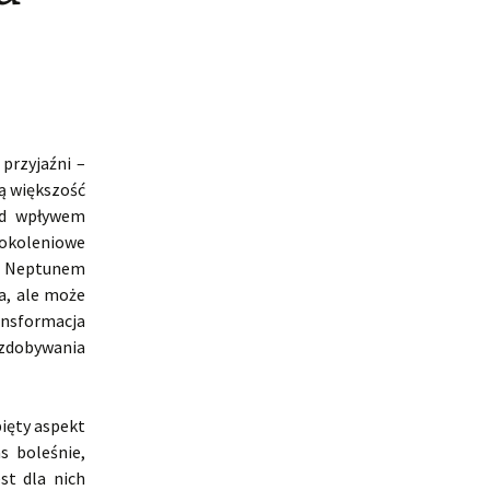
przyjaźni –
ą większość
od wpływem
pokoleniowe
 z Neptunem
a, ale może
ansformacja
 zdobywania
ięty aspekt
 boleśnie,
st dla nich