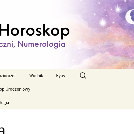
ienny,
Szukaj:
ziorożec
Wodnik
Ryby
op Urodzeniowy
logia
a