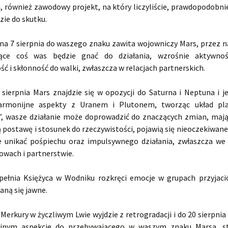
, również zawodowy projekt, na który liczyliście, prawdopodobnie
dzie do skutku.
 na 7 sierpnia do waszego znaku zawita wojowniczy Mars, przez 
ące coś was będzie gnać do działania, wzrośnie aktywnoś
ć i skłonność do walki, zwłaszcza w relacjach partnerskich.
 sierpnia Mars znajdzie się w opozycji do Saturna i Neptuna i j
armonijne aspekty z Uranem i Plutonem, tworząc układ pl
, wasze działanie może doprowadzić do znaczących zmian, maj
 postawę i stosunek do rzeczywistości, pojawią się nieoczekiwane
e unikać pośpiechu oraz impulsywnego działania, zwłaszcza we
owach i partnerstwie.
 pełnia Księżyca w Wodniku rozkręci emocje w grupach przyjació
aną się jawne.
 Merkury w życzliwym Lwie wyjdzie z retrogradacji i do 20 sierpni
jnym aspekcie do przebywającego w waszym znaku Marsa, sta