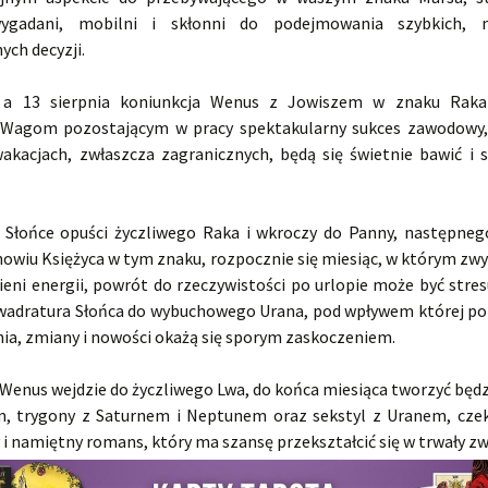
wygadani, mobilni i skłonni do podejmowania szybkich, 
ch decyzji.
 a 13 sierpnia koniunkcja Wenus z Jowiszem w znaku Raka 
 Wagom pozostającym w pracy spektakularny sukces zawodowy,
akacjach, zwłaszcza zagranicznych, będą się świetnie bawić i 
a Słońce opuści życzliwego Raka i wkroczy do Panny, następneg
nowiu Księżyca w tym znaku, rozpocznie się miesiąc, w którym zwy
eni energii, powrót do rzeczywistości po urlopie może być stres
wadratura Słońca do wybuchowego Urana, pod wpływem której po
nia, zmiany i nowości okażą się sporym zaskoczeniem.
 Wenus wejdzie do życzliwego Lwa, do końca miesiąca tworzyć będ
, trygony z Saturnem i Neptunem oraz sekstyl z Uranem, cze
 i namiętny romans, który ma szansę przekształcić się w trwały zw