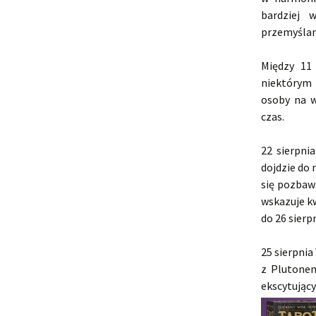
bardziej 
przemyślany
Między 11
niektórym
osoby na w
czas.
22 sierpni
dojdzie do 
się pozbawi
wskazuje k
do 26 sierp
25 sierpnia
z Plutonem
ekscytujący