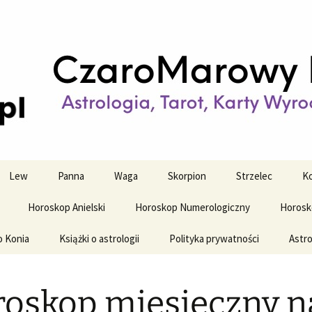
strologiczne
wy horoskop dz
y i tygodniowy
Lew
Panna
Waga
Skorpion
Strzelec
Ko
Horoskop Anielski
Horoskop Numerologiczny
Horosk
o Konia
Książki o astrologii
Polityka prywatności
Astro
oskop miesięczny n