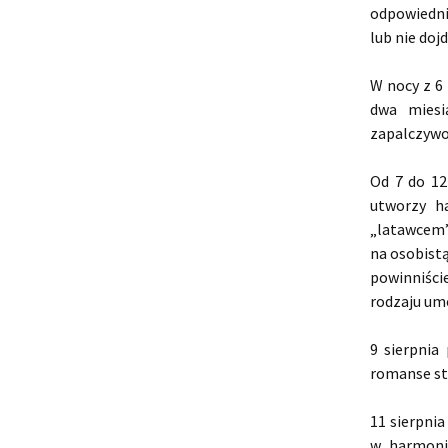
odpowiedni
lub nie doj
W nocy z 6
dwa miesi
zapalczywoś
Od 7 do 12
utworzy h
„latawcem”
na osobistą
powinniści
rodzaju um
9 sierpnia
romanse st
11 sierpnia
w harmoni