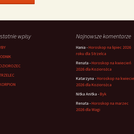
statnie wpisy
Najnowsze komentarze
YBY
Hania
-
Horoskop na lipiec 2026
roku dla Strzelca
ODNIK
Renata
-
Horoskop na kwiecień
OZIOROZEC
2026 dla Koziorożca
TRZELEC
Katarzyna
-
Horoskop na kwieci
KORPION
2026 dla Koziorożca
Nitka Anitka
-
Byk
Renata
-
Horoskop na marzec
2026 dla Wagi