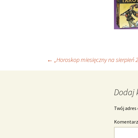
Nawigacja
←
„Horoskop miesięczny na sierpień 
wpisu
Dodaj 
Twój adres 
Komentar