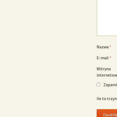
Nazwa
*
E-mail
*
Witryna
interneto
Zapamię
Ile to trzy