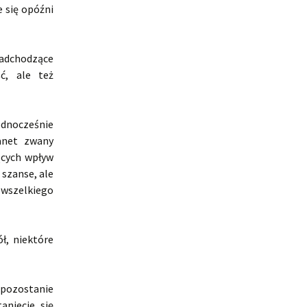
 się opóźni
nadchodzące
ć, ale też
ednocześnie
anet zwany
ących wpływ
 szanse, ale
 wszelkiego
ł, niektóre
a pozostanie
niecie się