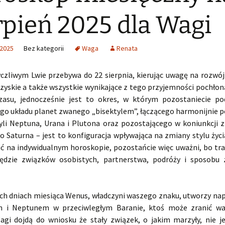
rpień 2025 dla Wagi
 2025
Bez kategorii
Waga
Renata
yczliwym Lwie przebywa do 22 sierpnia, kierując uwagę na rozwój 
rzyskie a także wszystkie wynikające z tego przyjemności pochłon
zasu, jednocześnie jest to okres, w którym pozostaniecie p
go układu planet zwanego „bisektylem”, łączącego harmonijnie 
zyli Neptuna, Urana i Plutona oraz pozostającego w koniunkcji
o Saturna – jest to konfiguracja wpływająca na zmiany stylu życi
bić na indywidualnym horoskopie, pozostańcie więc uważni, bo tr
ędzie związków osobistych, partnerstwa, podróży i sposobu
ch dniach miesiąca Wenus, władczyni waszego znaku, utworzy nap
m i Neptunem w przeciwległym Baranie, ktoś może zranić was
agi dojdą do wniosku że stały związek, o jakim marzyły, nie je