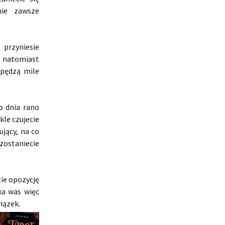
nie zawsze
przyniesie
 natomiast
spędzą mile
o dnia rano
kle czujecie
ujący, na co
zostaniecie
zie opozycję
ka was więc
iązek.