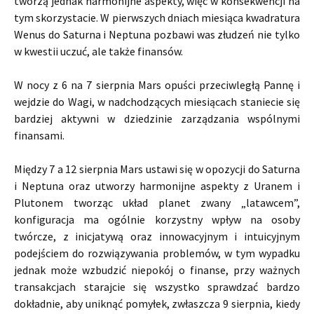
tworzą jednak harmonijne aspekty, więc w konsekwencji na
tym skorzystacie. W pierwszych dniach miesiąca kwadratura
Wenus do Saturna i Neptuna pozbawi was złudzeń nie tylko
w kwestii uczuć, ale także finansów.
W nocy z 6 na 7 sierpnia Mars opuści przeciwległą Pannę i
wejdzie do Wagi, w nadchodzących miesiącach staniecie się
bardziej aktywni w dziedzinie zarządzania wspólnymi
finansami.
Między 7 a 12 sierpnia Mars ustawi się w opozycji do Saturna
i Neptuna oraz utworzy harmonijne aspekty z Uranem i
Plutonem tworząc układ planet zwany „latawcem”,
konfiguracja ma ogólnie korzystny wpływ na osoby
twórcze, z inicjatywą oraz innowacyjnym i intuicyjnym
podejściem do rozwiązywania problemów, w tym wypadku
jednak może wzbudzić niepokój o finanse, przy ważnych
transakcjach starajcie się wszystko sprawdzać bardzo
dokładnie, aby uniknąć pomyłek, zwłaszcza 9 sierpnia, kiedy