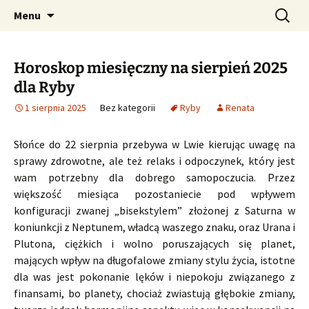
Profesjonalne przepowiednie astrologiczne
Przejdź
Szukaj:
CzaroMarowy horoskop
Menu
do
dzienny, miesięczny i
treści
tygodniowy
Horoskop miesięczny na sierpień 2025
dla Ryby
1 sierpnia 2025
Bez kategorii
Ryby
Renata
Słońce do 22 sierpnia przebywa w Lwie kierując uwagę na
sprawy zdrowotne, ale też relaks i odpoczynek, który jest
wam potrzebny dla dobrego samopoczucia. Przez
większość miesiąca pozostaniecie pod wpływem
konfiguracji zwanej „bisekstylem” złożonej z Saturna w
koniunkcji z Neptunem, władcą waszego znaku, oraz Urana i
Plutona, ciężkich i wolno poruszających się planet,
mających wpływ na długofalowe zmiany stylu życia, istotne
dla was jest pokonanie lęków i niepokoju związanego z
finansami, bo planety, chociaż zwiastują głębokie zmiany,