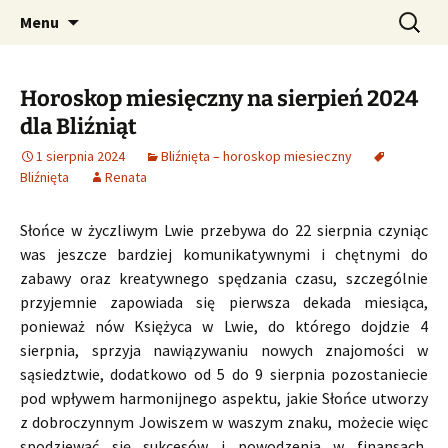
Profesjonalne przepowiednie astrologiczne
Przejdź
Szukaj:
CzaroMarowy horoskop
Menu
do
dzienny, miesięczny i
treści
tygodniowy
Horoskop miesięczny na sierpień 2024
dla Bliźniąt
1 sierpnia 2024
Bliźnięta – horoskop miesieczny
Bliźnięta
Renata
Słońce w życzliwym Lwie przebywa do 22 sierpnia czyniąc
was jeszcze bardziej komunikatywnymi i chętnymi do
zabawy oraz kreatywnego spędzania czasu, szczególnie
przyjemnie zapowiada się pierwsza dekada miesiąca,
ponieważ nów Księżyca w Lwie, do którego dojdzie 4
sierpnia, sprzyja nawiązywaniu nowych znajomości w
sąsiedztwie, dodatkowo od 5 do 9 sierpnia pozostaniecie
pod wpływem harmonijnego aspektu, jakie Słońce utworzy
z dobroczynnym Jowiszem w waszym znaku, możecie więc
spodziewać się sukcesów i powodzenia w finansach,