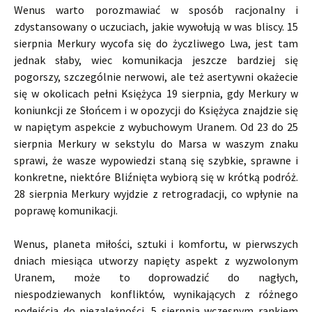
Wenus warto porozmawiać w sposób racjonalny i
zdystansowany o uczuciach, jakie wywołują w was bliscy. 15
sierpnia Merkury wycofa się do życzliwego Lwa, jest tam
jednak słaby, wiec komunikacja jeszcze bardziej się
pogorszy, szczególnie nerwowi, ale też asertywni okażecie
się w okolicach pełni Księżyca 19 sierpnia, gdy Merkury w
koniunkcji ze Słońcem i w opozycji do Księżyca znajdzie się
w napiętym aspekcie z wybuchowym Uranem. Od 23 do 25
sierpnia Merkury w sekstylu do Marsa w waszym znaku
sprawi, że wasze wypowiedzi staną się szybkie, sprawne i
konkretne, niektóre Bliźnięta wybiorą się w krótką podróż.
28 sierpnia Merkury wyjdzie z retrogradacji, co wpłynie na
poprawę komunikacji.
Wenus, planeta miłości, sztuki i komfortu, w pierwszych
dniach miesiąca utworzy napięty aspekt z wyzwolonym
Uranem, może to doprowadzić do nagłych,
niespodziewanych konfliktów, wynikających z różnego
podejścia do niezależności. 5 sierpnia wczesnym rankiem