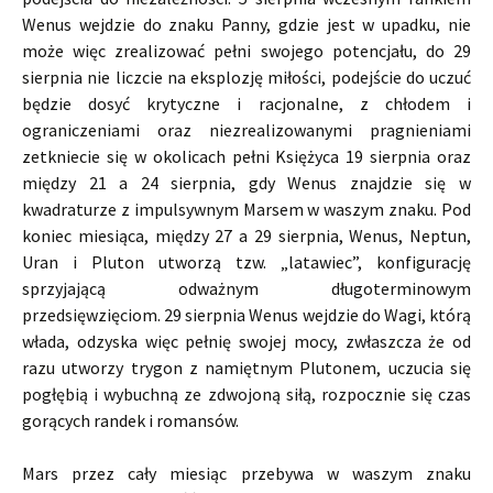
Wenus wejdzie do znaku Panny, gdzie jest w upadku, nie
może więc zrealizować pełni swojego potencjału, do 29
sierpnia nie liczcie na eksplozję miłości, podejście do uczuć
będzie dosyć krytyczne i racjonalne, z chłodem i
ograniczeniami oraz niezrealizowanymi pragnieniami
zetkniecie się w okolicach pełni Księżyca 19 sierpnia oraz
między 21 a 24 sierpnia, gdy Wenus znajdzie się w
kwadraturze z impulsywnym Marsem w waszym znaku. Pod
koniec miesiąca, między 27 a 29 sierpnia, Wenus, Neptun,
Uran i Pluton utworzą tzw. „latawiec”, konfigurację
sprzyjającą odważnym długoterminowym
przedsięwzięciom. 29 sierpnia Wenus wejdzie do Wagi, którą
włada, odzyska więc pełnię swojej mocy, zwłaszcza że od
razu utworzy trygon z namiętnym Plutonem, uczucia się
pogłębią i wybuchną ze zdwojoną siłą, rozpocznie się czas
gorących randek i romansów.
Mars przez cały miesiąc przebywa w waszym znaku