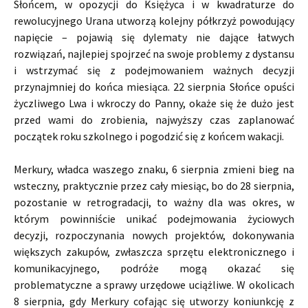
Słońcem, w opozycji do Księżyca i w kwadraturze do
rewolucyjnego Urana utworzą kolejny półkrzyż powodujący
napięcie – pojawią się dylematy nie dające łatwych
rozwiązań, najlepiej spojrzeć na swoje problemy z dystansu
i wstrzymać się z podejmowaniem ważnych decyzji
przynajmniej do końca miesiąca. 22 sierpnia Słońce opuści
życzliwego Lwa i wkroczy do Panny, okaże się że dużo jest
przed wami do zrobienia, najwyższy czas zaplanować
początek roku szkolnego i pogodzić się z końcem wakacji.
Merkury, władca waszego znaku, 6 sierpnia zmieni bieg na
wsteczny, praktycznie przez cały miesiąc, bo do 28 sierpnia,
pozostanie w retrogradacji, to ważny dla was okres, w
którym powinniście unikać podejmowania życiowych
decyzji, rozpoczynania nowych projektów, dokonywania
większych zakupów, zwłaszcza sprzętu elektronicznego i
komunikacyjnego, podróże mogą okazać się
problematyczne a sprawy urzędowe uciążliwe. W okolicach
8 sierpnia, gdy Merkury cofając się utworzy koniunkcję z