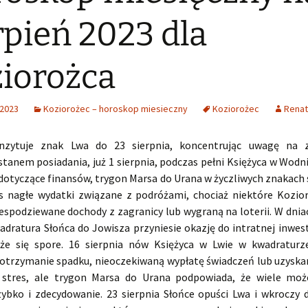
rpień 2023 dla
iorożca
 2023
Koziorożec – horoskop miesieczny
Koziorożec
Renat
anzytuje znak Lwa do 23 sierpnia, koncentrując uwagę na z
tanem posiadania, już 1 sierpnia, podczas pełni Księżyca w Wodni
dotyczące finansów, trygon Marsa do Urana w życzliwych znakach 
s nagłe wydatki związane z podróżami, chociaż niektóre Kozi
iespodziewane dochody z zagranicy lub wygraną na loterii. W dnia
adratura Słońca do Jowisza przyniesie okazję do intratnej inwest
że się spore. 16 sierpnia nów Księżyca w Lwie w kwadratur
otrzymanie spadku, nieoczekiwaną wypłatę świadczeń lub uzyskan
stres, ale trygon Marsa do Urana podpowiada, że wiele moż
szybko i zdecydowanie. 23 sierpnia Słońce opuści Lwa i wkroczy d