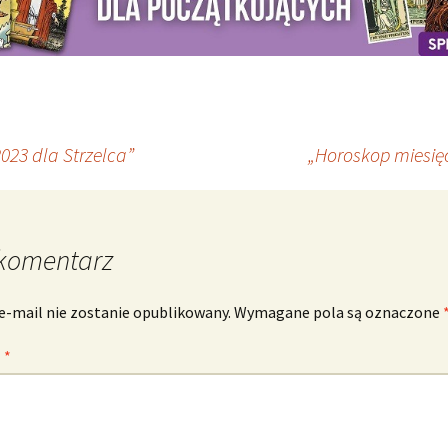
023 dla Strzelca”
„Horoskop miesię
komentarz
e-mail nie zostanie opublikowany.
Wymagane pola są oznaczone
z
*