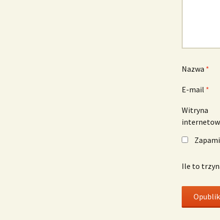
Nazwa
*
E-mail
*
Witryna
interneto
Zapamię
Ile to trzy