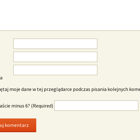
wa
taj moje dane w tej przeglądarce podczas pisania kolejnych kom
naście minus 6? (Required)