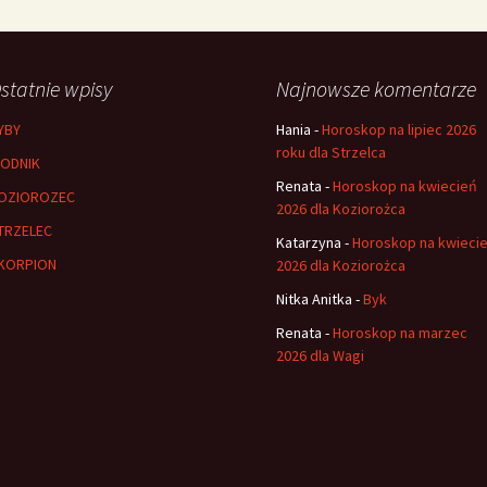
statnie wpisy
Najnowsze komentarze
YBY
Hania
-
Horoskop na lipiec 2026
roku dla Strzelca
ODNIK
Renata
-
Horoskop na kwiecień
OZIOROZEC
2026 dla Koziorożca
TRZELEC
Katarzyna
-
Horoskop na kwieci
KORPION
2026 dla Koziorożca
Nitka Anitka
-
Byk
Renata
-
Horoskop na marzec
2026 dla Wagi