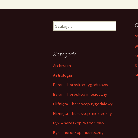
Szukaj:
O
R
W
Kategorie
K
S
Archiwum
S
Astrologia
Baran – horoskop tygodniowy
Baran – horoskop miesieczny
Bliźnięta – horoskop tygodniowy
Bliźnięta – horoskop miesieczny
Byk – horoskop tygodniowy
Byk – horoskop miesieczny