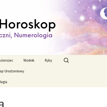
ienny,
Szukaj:
ziorożec
Wodnik
Ryby
op Urodzeniowy
logia
a