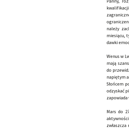
Panny, ro
kwalifikac
zagraniczn
ograniczen
należy zac
miesiącu, 
dawki emocj
Wenus w Lw
mają szans
do przewidz
napiętym a
Słońcem po
odzyskać pi
zapowiada w
Mars do 27
aktywnośc
zwłaszcza 