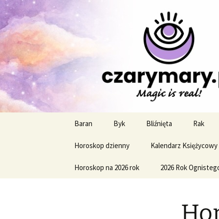
Profesjonalne przepowiednie a
CzaroMaro
miesięczn
Przejdź
Baran
Byk
Bliźnięta
Rak
do
treści
Horoskop dzienny
Kalendarz Księżycowy
Horoskop na 2026 rok
2026 Rok Ognisteg
Hor