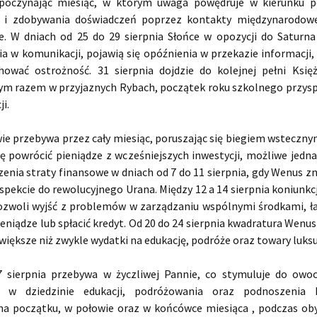
zpoczynając miesiąc, w którym uwaga powędruje w kierunku p
ji i zdobywania doświadczeń poprzez kontakty międzynarodow
e. W dniach od 25 do 29 sierpnia Słońce w opozycji do Saturn
ia w komunikacji, pojawią się opóźnienia w przekazie informacji,
hować ostrożność. 31 sierpnia dojdzie do kolejnej pełni Ksi
tym razem w przyjaznych Rybach, początek roku szkolnego przysp
i.
ie przebywa przez cały miesiąc, poruszając się biegiem wsteczny
ę powrócić pieniądze z wcześniejszych inwestycji, możliwe jedna
enia straty finansowe w dniach od 7 do 11 sierpnia, gdy Wenus zn
spekcie do rewolucyjnego Urana. Między 12 a 14 sierpnia koniunkc
zwoli wyjść z problemów w zarządzaniu wspólnymi środkami, ł
eniądze lub spłacić kredyt. Od 20 do 24 sierpnia kwadratura Wenu
iększe niż zwykle wydatki na edukację, podróże oraz towary luks
 sierpnia przebywa w życzliwej Pannie, co stymuluje do owoc
i w dziedzinie edukacji, podróżowania oraz podnoszenia kwa
na początku, w połowie oraz w końcówce miesiąca , podczas oby