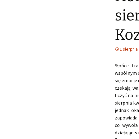
sie
Koz
1 sierpnia
Słońce tr
wspólnym s
się emocje 
czekają wa
liczyć na n
sierpnia kw
jednak oka
zapowiada 
co wywoła 
działając 