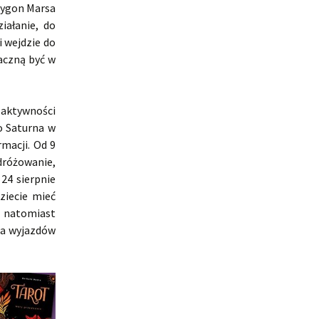
trygon Marsa
iałanie, do
i wejdzie do
aczną być w
 aktywności
do Saturna w
rmacji. Od 9
dróżowanie,
24 sierpnie
ziecie mieć
to natomiast
ia wyjazdów