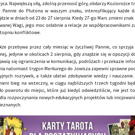
yca. Największą siłą, zdolną przenosić góry, obdarzy Koziorożce 
j Pannie do Plutona w waszym znaku, intensyfikujący każde dz
dzie w dniach od 23 do 27 sierpnia. Kiedy 27-go Mars zmieni znak 
wanej Wagi, jego moc osłabnie a relacje ze współpracownikami z
topniu konfliktowe.
kże przebywa przez cały miesiąc w życzliwej Pannie, co sprzyja
nej, jedynie w okolicach 2 sierpnia, gdy znajdzie się w opozycji 
awią się ograniczenia w komunikacji, podróżach i przekazie info
pnia natomiast trygon Merkurego do Jowisza zapewni sprawne po
jnych rozrywek, a także ułatwi zdobywanie wiedzy i nauczanie. 
ieni bieg na wsteczny, w ciągu najbliższych trzech tygodni będ
o powrotu do miejsc, które już kiedyś odwiedziliście, nie jest 
 dla rozpoczynania nowych edukacyjnych projektów lub inicjowan
ieznanych.