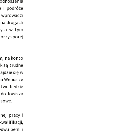
odnoszenia
e i podróże
a wprowadzi
 na drogach
ężyca w tym
orzy sporej
m, na konto
k są trudne
ajdzie się w
ja Wenus ze
atwo będzie
s do Jowisza
usowe.
nej pracy i
lifikacji,
dwu pełni i