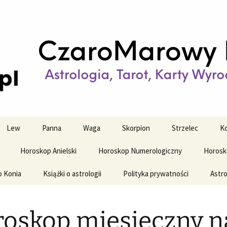
strologiczne
wy horoskop dz
y i tygodniowy
Lew
Panna
Waga
Skorpion
Strzelec
Ko
Horoskop Anielski
Horoskop Numerologiczny
Horosk
o Konia
Książki o astrologii
Polityka prywatności
Astro
oskop miesięczny n