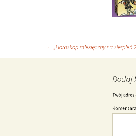
Nawigacja
←
„Horoskop miesięczny na sierpień 2
wpisu
Dodaj 
Twój adres 
Komentar