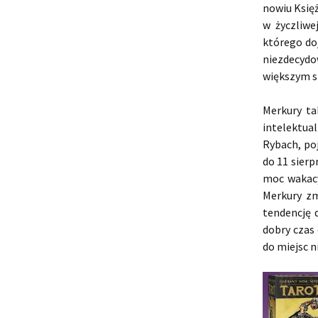
nowiu Księż
w życzliwe
którego doj
niezdecydo
większym s
Merkury ta
intelektual
Rybach, poj
do 11 sier
moc wakacy
Merkury zm
tendencję d
dobry czas
do miejsc n