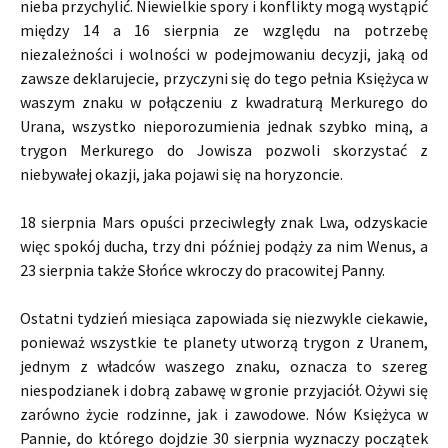
nieba przychylić. Niewielkie spory i konflikty mogą wystąpić
między 14 a 16 sierpnia ze względu na potrzebę
niezależności i wolności w podejmowaniu decyzji, jaką od
zawsze deklarujecie, przyczyni się do tego pełnia Księżyca w
waszym znaku w połączeniu z kwadraturą Merkurego do
Urana, wszystko nieporozumienia jednak szybko miną, a
trygon Merkurego do Jowisza pozwoli skorzystać z
niebywałej okazji, jaka pojawi się na horyzoncie.
18 sierpnia Mars opuści przeciwległy znak Lwa, odzyskacie
więc spokój ducha, trzy dni później podąży za nim Wenus, a
23 sierpnia także Słońce wkroczy do pracowitej Panny.
Ostatni tydzień miesiąca zapowiada się niezwykle ciekawie,
ponieważ wszystkie te planety utworzą trygon z Uranem,
jednym z władców waszego znaku, oznacza to szereg
niespodzianek i dobrą zabawę w gronie przyjaciół. Ożywi się
zarówno życie rodzinne, jak i zawodowe. Nów Księżyca w
Pannie, do którego dojdzie 30 sierpnia wyznaczy początek