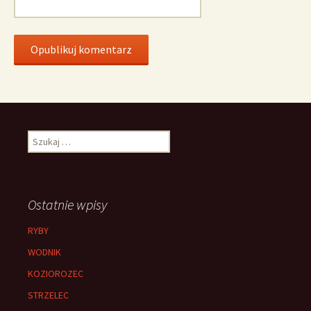
Szukaj:
Ostatnie wpisy
RYBY
WODNIK
KOZIOROZEC
STRZELEC