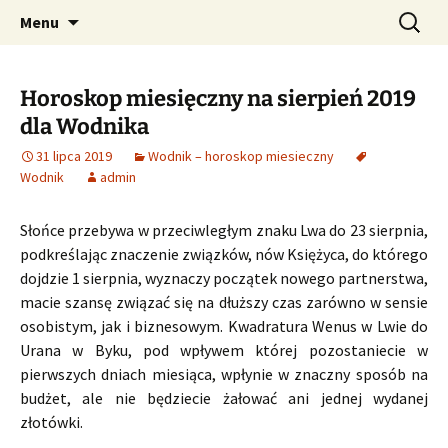
Profesjonalne przepowiednie astrologiczne
Przejdź
Szukaj:
CzaroMarowy horoskop
Menu
do
dzienny, miesięczny i
treści
tygodniowy
Horoskop miesięczny na sierpień 2019
dla Wodnika
31 lipca 2019
Wodnik – horoskop miesieczny
Wodnik
admin
Słońce przebywa w przeciwległym znaku Lwa do 23 sierpnia,
podkreślając znaczenie związków, nów Księżyca, do którego
dojdzie 1 sierpnia, wyznaczy początek nowego partnerstwa,
macie szansę związać się na dłuższy czas zarówno w sensie
osobistym, jak i biznesowym. Kwadratura Wenus w Lwie do
Urana w Byku, pod wpływem której pozostaniecie w
pierwszych dniach miesiąca, wpłynie w znaczny sposób na
budżet, ale nie będziecie żałować ani jednej wydanej
złotówki.