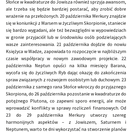
Słońce w kwadraturze do Jowisza również sprzyja awansom,
ale trzeba się będzie bardziej postarać, aby zrobić dobre
wrażenie na przełożonych. 20 października Merkury znajdzie
się w koniunkcji z Marsem w życzliwym Skorpionie, staniecie
się bardzo wygadani, ale też bezwzględni w wypowiedziach
w gronie przyjaciół lub w środowisku osób podzielających
wasze zainteresowania. 21 października dojdzie do nowiu
Księżyca w Wadze, zapowiada to rozpoczęcie w najbliższym
czasie współpracy w nowym zawodowym projekcie. 22
października Neptun opuści na kilka miesięcy Barana,
wycofa się do życzliwych Ryb dając okazję do zakończenia
spraw związanych z rozwojem osobistym lub duchowym. 23
października z samego rana Słońce wkroczy do przyjaznego
Skorpiona, do 26 października pozostanie w kwadraturze do
potężnego Plutona, co zapewni sporo energii, ale może
wprowadzić konflikty w sprawy rozliczeń finansowych. Od
23 do 29 października Merkury utworzy szereg
harmonijnych aspektów – z Jowiszem, Saturnem i
Neptunem, warto te dni wykorzystać na stworzenie planów