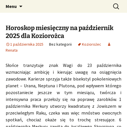
Profesjonalne przepowiednie astrologiczne
Przejdź
Szukaj:
CzaroMarowy horoskop
Menu
do
dzienny, miesięczny i
treści
tygodniowy
Horoskop miesięczny na październik
2025 dla Koziorożca
1 października 2025
Bez kategorii
Koziorożec
Renata
Słońce tranzytuje znak Wagi do 23 października
wzmacniając ambicję i kierując uwagę na osiągnięcia
zawodowe. Karierze sprzyja także bisekstyl pokoleniowych
planet – Urana, Neptuna i Plutona, pod wpływem którego
pozostaniecie jeszcze w tym miesiącu, twórcza i
intensywna praca przełoży się na poprawę zarobków. 1
października Merkury utworzy kwadraturę z Jowiszem w
przeciwległym Raku, czeka was więc mnóstwo owocnych
spotkań, chociaż okaże się to trochę stresujące. 6
października Merkury zawita do życzliwego Skorpiona, co