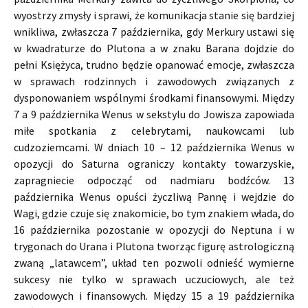
wyostrzy zmysły i sprawi, że komunikacja stanie się bardziej
wnikliwa, zwłaszcza 7 października, gdy Merkury ustawi się
w kwadraturze do Plutona a w znaku Barana dojdzie do
pełni Księżyca, trudno będzie opanować emocje, zwłaszcza
w sprawach rodzinnych i zawodowych związanych z
dysponowaniem wspólnymi środkami finansowymi. Między
7 a 9 października Wenus w sekstylu do Jowisza zapowiada
miłe spotkania z celebrytami, naukowcami lub
cudzoziemcami. W dniach 10 – 12 października Wenus w
opozycji do Saturna ograniczy kontakty towarzyskie,
zapragniecie odpocząć od nadmiaru bodźców. 13
października Wenus opuści życzliwą Pannę i wejdzie do
Wagi, gdzie czuje się znakomicie, bo tym znakiem włada, do
16 października pozostanie w opozycji do Neptuna i w
trygonach do Urana i Plutona tworząc figurę astrologiczną
zwaną „latawcem”, układ ten pozwoli odnieść wymierne
sukcesy nie tylko w sprawach uczuciowych, ale też
zawodowych i finansowych. Między 15 a 19 października