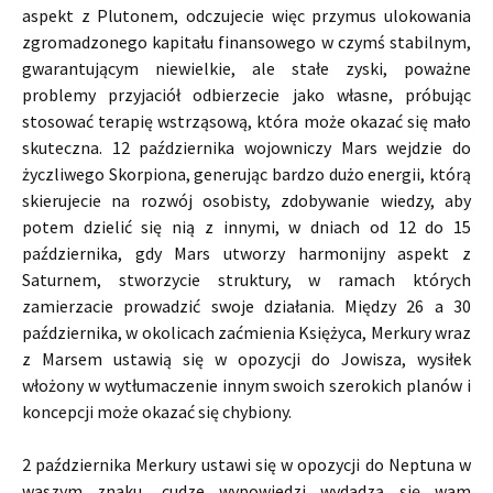
aspekt z Plutonem, odczujecie więc przymus ulokowania
zgromadzonego kapitału finansowego w czymś stabilnym,
gwarantującym niewielkie, ale stałe zyski, poważne
problemy przyjaciół odbierzecie jako własne, próbując
stosować terapię wstrząsową, która może okazać się mało
skuteczna. 12 października wojowniczy Mars wejdzie do
życzliwego Skorpiona, generując bardzo dużo energii, którą
skierujecie na rozwój osobisty, zdobywanie wiedzy, aby
potem dzielić się nią z innymi, w dniach od 12 do 15
października, gdy Mars utworzy harmonijny aspekt z
Saturnem, stworzycie struktury, w ramach których
zamierzacie prowadzić swoje działania. Między 26 a 30
października, w okolicach zaćmienia Księżyca, Merkury wraz
z Marsem ustawią się w opozycji do Jowisza, wysiłek
włożony w wytłumaczenie innym swoich szerokich planów i
koncepcji może okazać się chybiony.
2 października Merkury ustawi się w opozycji do Neptuna w
waszym znaku, cudze wypowiedzi wydadzą się wam