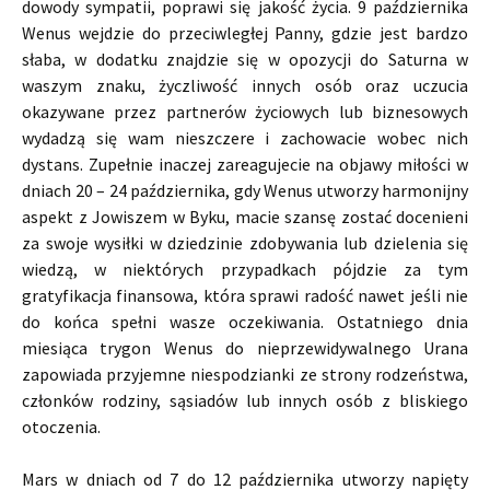
dowody sympatii, poprawi się jakość życia. 9 października
Wenus wejdzie do przeciwległej Panny, gdzie jest bardzo
słaba, w dodatku znajdzie się w opozycji do Saturna w
waszym znaku, życzliwość innych osób oraz uczucia
okazywane przez partnerów życiowych lub biznesowych
wydadzą się wam nieszczere i zachowacie wobec nich
dystans. Zupełnie inaczej zareagujecie na objawy miłości w
dniach 20 – 24 października, gdy Wenus utworzy harmonijny
aspekt z Jowiszem w Byku, macie szansę zostać docenieni
za swoje wysiłki w dziedzinie zdobywania lub dzielenia się
wiedzą, w niektórych przypadkach pójdzie za tym
gratyfikacja finansowa, która sprawi radość nawet jeśli nie
do końca spełni wasze oczekiwania. Ostatniego dnia
miesiąca trygon Wenus do nieprzewidywalnego Urana
zapowiada przyjemne niespodzianki ze strony rodzeństwa,
członków rodziny, sąsiadów lub innych osób z bliskiego
otoczenia.
Mars w dniach od 7 do 12 października utworzy napięty