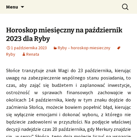
Profesjonalne przepowiednie astrologiczne
Przejdź
Szukaj:
CzaroMarowy horoskop
Menu
do
dzienny, miesięczny i
treści
tygodniowy
Horoskop miesięczny na październik
2023 dla Ryby
1 października 2023
Ryby – horoskop miesieczny
Ryby
Renata
Słońce tranzytuje znak Wagi do 23 października, kierując
uwagę na zabezpieczenie wspólnego stanu posiadania, to
czas, aby zająć się budżetem i zaplanować inwestycje,
ostrożność w sprawach finansowych zachowajcie w
okolicach 14 października, kiedy w tym znaku dojdzie do
zaćmienia Słońca, możecie bowiem popełnić błąd, kierując
się wyłącznie emocjami i dokonać wyboru, z którego nie
będziecie zadowoleni w przyszłości. Na podjęcie właściwej
decyzji nadejdzie czas 20 października, gdy Merkury znajdzie
się „w sercu” Słońca, tego dnia możecie liczyć na wsparcie