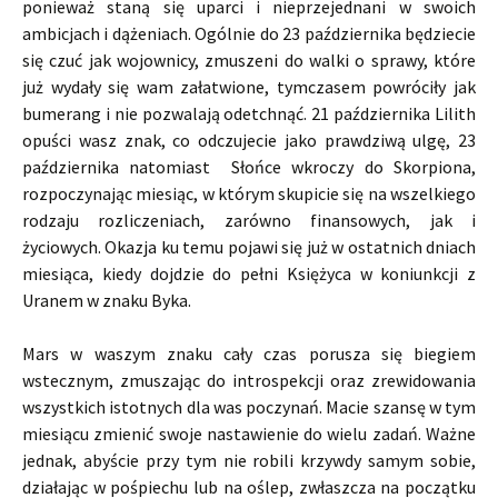
ponieważ staną się uparci i nieprzejednani w swoich
ambicjach i dążeniach. Ogólnie do 23 października będziecie
się czuć jak wojownicy, zmuszeni do walki o sprawy, które
już wydały się wam załatwione, tymczasem powróciły jak
bumerang i nie pozwalają odetchnąć. 21 października Lilith
opuści wasz znak, co odczujecie jako prawdziwą ulgę, 23
października natomiast Słońce wkroczy do Skorpiona,
rozpoczynając miesiąc, w którym skupicie się na wszelkiego
rodzaju rozliczeniach, zarówno finansowych, jak i
życiowych. Okazja ku temu pojawi się już w ostatnich dniach
miesiąca, kiedy dojdzie do pełni Księżyca w koniunkcji z
Uranem w znaku Byka.
Mars w waszym znaku cały czas porusza się biegiem
wstecznym, zmuszając do introspekcji oraz zrewidowania
wszystkich istotnych dla was poczynań. Macie szansę w tym
miesiącu zmienić swoje nastawienie do wielu zadań. Ważne
jednak, abyście przy tym nie robili krzywdy samym sobie,
działając w pośpiechu lub na oślep, zwłaszcza na początku