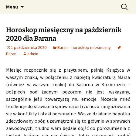
Profesjonalne przepowiednie astrologiczne
Przejdź
Szukaj:
CzaroMarowy horoskop
Menu
do
dzienny, miesięczny i
treści
tygodniowy
Horoskop miesięczny na październik
2020 dla Barana
1 października 2020
Baran – horoskop miesieczny
Baran
admin
Miesiąc rozpocznie się z przytupem, pełnią Księżyca w
waszym znaku, w połączeniu z napiętą kwadraturą Marsa
(również w waszym znaku) do Saturna w Koziorożcu –
pośpiech pod żadnym pozorem nie jest wskazany,
szczególnie jeśli towarzyszą mu emocje. Możecie mieć
tendencje do stawiania spraw na ostrzu noża i angażowania
się w konflikty i ataki personalne. Wasze działanie napotka
zdecydowany opór, uzewnętrzni się to głównie w sprawach
zawodowych, trudno wam będzie dojść do porozumienia z
ludźmi, którym się nie śpieszy, lubią natomiast zrobić