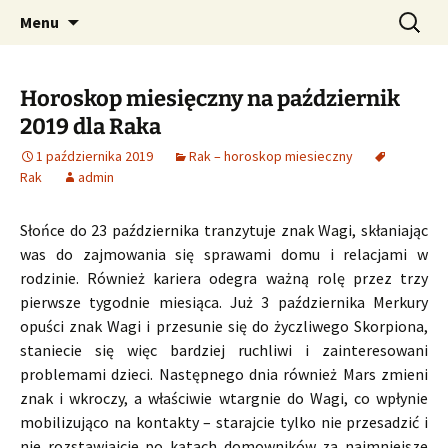
Profesjonalne przepowiednie astrologiczne
Przejdź
Szukaj:
CzaroMarowy horoskop
Menu
do
dzienny, miesięczny i
treści
tygodniowy
Horoskop miesięczny na październik
2019 dla Raka
1 października 2019
Rak – horoskop miesieczny
Rak
admin
Słońce do 23 października tranzytuje znak Wagi, skłaniając
was do zajmowania się sprawami domu i relacjami w
rodzinie. Również kariera odegra ważną rolę przez trzy
pierwsze tygodnie miesiąca. Już 3 października Merkury
opuści znak Wagi i przesunie się do życzliwego Skorpiona,
staniecie się więc bardziej ruchliwi i zainteresowani
problemami dzieci. Następnego dnia również Mars zmieni
znak i wkroczy, a właściwie wtargnie do Wagi, co wpłynie
mobilizująco na kontakty – starajcie tylko nie przesadzić i
nie rozstawiajcie po kątach domowników za najmniejsze