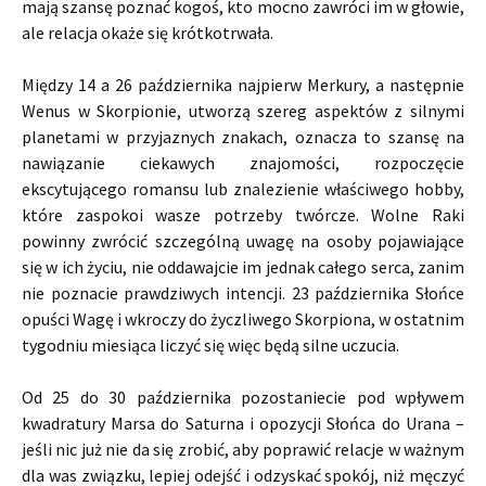
mają szansę poznać kogoś, kto mocno zawróci im w głowie,
ale relacja okaże się krótkotrwała.
Między 14 a 26 października najpierw Merkury, a następnie
Wenus w Skorpionie, utworzą szereg aspektów z silnymi
planetami w przyjaznych znakach, oznacza to szansę na
nawiązanie ciekawych znajomości, rozpoczęcie
ekscytującego romansu lub znalezienie właściwego hobby,
które zaspokoi wasze potrzeby twórcze. Wolne Raki
powinny zwrócić szczególną uwagę na osoby pojawiające
się w ich życiu, nie oddawajcie im jednak całego serca, zanim
nie poznacie prawdziwych intencji. 23 października Słońce
opuści Wagę i wkroczy do życzliwego Skorpiona, w ostatnim
tygodniu miesiąca liczyć się więc będą silne uczucia.
Od 25 do 30 października pozostaniecie pod wpływem
kwadratury Marsa do Saturna i opozycji Słońca do Urana –
jeśli nic już nie da się zrobić, aby poprawić relacje w ważnym
dla was związku, lepiej odejść i odzyskać spokój, niż męczyć