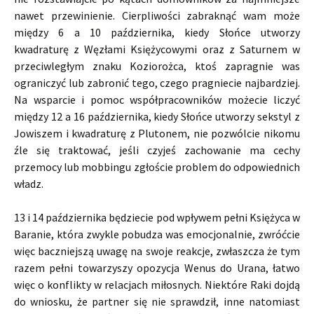
nawet przewinienie. Cierpliwości zabraknąć wam może
między 6 a 10 października, kiedy Słońce utworzy
kwadraturę z Węzłami Księżycowymi oraz z Saturnem w
przeciwległym znaku Koziorożca, ktoś zapragnie was
ograniczyć lub zabronić tego, czego pragniecie najbardziej.
Na wsparcie i pomoc współpracowników możecie liczyć
między 12 a 16 października, kiedy Słońce utworzy sekstyl z
Jowiszem i kwadraturę z Plutonem, nie pozwólcie nikomu
źle się traktować, jeśli czyjeś zachowanie ma cechy
przemocy lub mobbingu zgłoście problem do odpowiednich
władz.
13 i 14 października będziecie pod wpływem pełni Księżyca w
Baranie, która zwykle pobudza was emocjonalnie, zwróćcie
więc baczniejszą uwagę na swoje reakcje, zwłaszcza że tym
razem pełni towarzyszy opozycja Wenus do Urana, łatwo
więc o konflikty w relacjach miłosnych. Niektóre Raki dojdą
do wniosku, że partner się nie sprawdził, inne natomiast